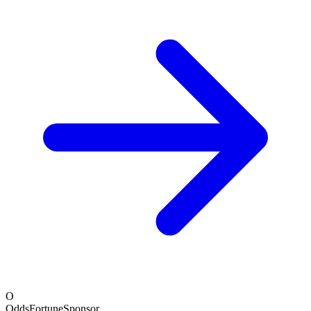
O
OddsFortune
Sponsor