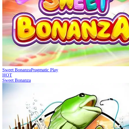
Sweet Bonanza
Pragmatic Play
HOT
Sweet Bonanza