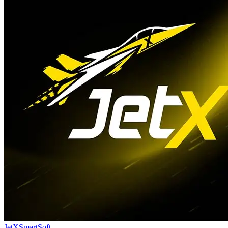
JetX
SmartSoft