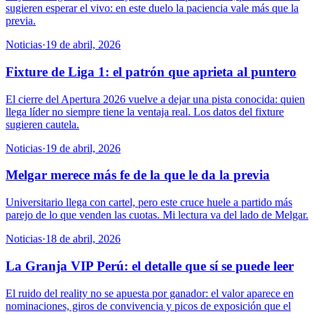
sugieren esperar el vivo: en este duelo la paciencia vale más que la
previa.
Noticias
·
19 de abril, 2026
Fixture de Liga 1: el patrón que aprieta al puntero
El cierre del Apertura 2026 vuelve a dejar una pista conocida: quien
llega líder no siempre tiene la ventaja real. Los datos del fixture
sugieren cautela.
Noticias
·
19 de abril, 2026
Melgar merece más fe de la que le da la previa
Universitario llega con cartel, pero este cruce huele a partido más
parejo de lo que venden las cuotas. Mi lectura va del lado de Melgar.
Noticias
·
18 de abril, 2026
La Granja VIP Perú: el detalle que sí se puede leer
El ruido del reality no se apuesta por ganador: el valor aparece en
nominaciones, giros de convivencia y picos de exposición que el