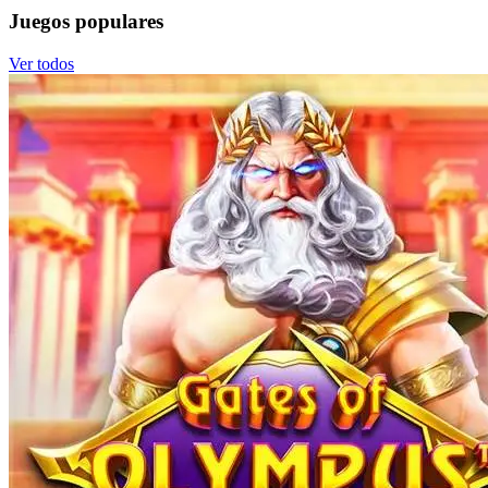
Juegos populares
Ver todos