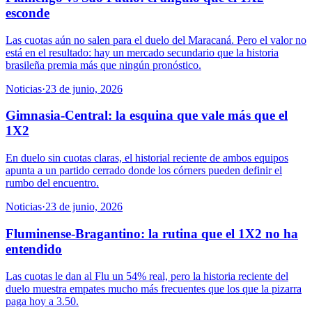
esconde
Las cuotas aún no salen para el duelo del Maracaná. Pero el valor no
está en el resultado: hay un mercado secundario que la historia
brasileña premia más que ningún pronóstico.
Noticias
·
23 de junio, 2026
Gimnasia-Central: la esquina que vale más que el
1X2
En duelo sin cuotas claras, el historial reciente de ambos equipos
apunta a un partido cerrado donde los córners pueden definir el
rumbo del encuentro.
Noticias
·
23 de junio, 2026
Fluminense-Bragantino: la rutina que el 1X2 no ha
entendido
Las cuotas le dan al Flu un 54% real, pero la historia reciente del
duelo muestra empates mucho más frecuentes que los que la pizarra
paga hoy a 3.50.