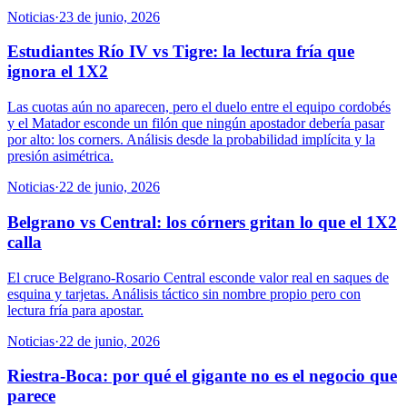
Noticias
·
23 de junio, 2026
Estudiantes Río IV vs Tigre: la lectura fría que
ignora el 1X2
Las cuotas aún no aparecen, pero el duelo entre el equipo cordobés
y el Matador esconde un filón que ningún apostador debería pasar
por alto: los corners. Análisis desde la probabilidad implícita y la
presión asimétrica.
Noticias
·
22 de junio, 2026
Belgrano vs Central: los córners gritan lo que el 1X2
calla
El cruce Belgrano-Rosario Central esconde valor real en saques de
esquina y tarjetas. Análisis táctico sin nombre propio pero con
lectura fría para apostar.
Noticias
·
22 de junio, 2026
Riestra-Boca: por qué el gigante no es el negocio que
parece