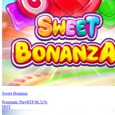
Sweet Bonanza
Pragmatic Play
RTP
96.51
%
HOT