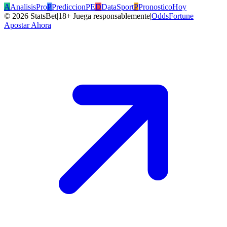
A
AnalisisPro
P
PrediccionPE
D
DataSport
P
PronosticoHoy
©
2026
StatsBet
|
18+ Juega responsablemente
|
OddsFortune
Apostar Ahora