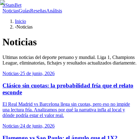
S
StatsBet
Noticias
Guías
Reseñas
Análisis
Inicio
›
Noticias
Noticias
Ultimas noticias del deporte peruano y mundial. Liga 1, Champions
League, eliminatorias, fichajes y resultados actualizados diariamente.
Noticias
·
25 de junio, 2026
Clásico sin cuotas: la probabilidad fría que el relato
esconde
El Real Madrid vs Barcelona llega sin cuotas, pero eso no impide
una lectura fría. Analizamos por qué la narrativa infla al local y
dónde podría estar el valor real.
Noticias
·
24 de junio, 2026
Flamengo vs Sao Paulo: el ángulo que el 1X2