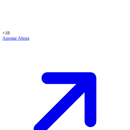
+18
Apostar Ahora