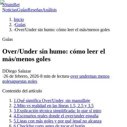
S
StatsBet
Noticias
Guías
Reseñas
Análisis
Inicio
›
Guías
›
Over/Under sin humo: cómo leer el más/menos goles
Guías
Over/Under sin humo: cómo leer el
más/menos goles
D
Diego Salazar
·
26 de febrero, 2026
·
8 min
de lectura
·
over under
mas menos
goles
apuestas goles
Contenido del artículo
1.
Qué significa Over/Under, sin maquillaje
2.
Mito vs realidad en las líneas 1.5, 2.5 y 3.5
3.
Explicación técnica simplificada: lo que sí miro
4.
Escenarios reales donde el over/under engaña
5.
Ligas con más goles y por qué igual no alcanza
6.
Checklist corto antes de tocar el botón