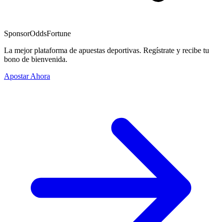
Sponsor
OddsFortune
La mejor plataforma de apuestas deportivas. Regístrate y recibe tu
bono de bienvenida.
Apostar Ahora