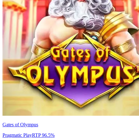
Gates of Olympus
Pragmatic Play
RTP
96.5
%