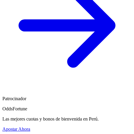
Patrocinador
OddsFortune
Las mejores cuotas y bonos de bienvenida en Perú.
Apostar Ahora