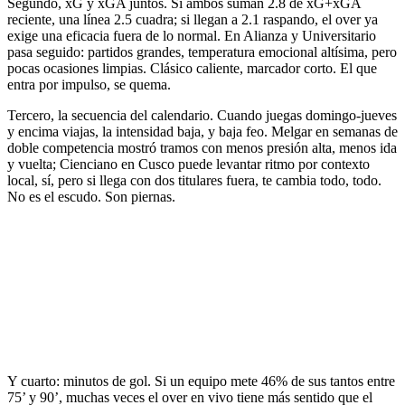
Segundo, xG y xGA juntos. Si ambos suman 2.8 de xG+xGA
reciente, una línea 2.5 cuadra; si llegan a 2.1 raspando, el over ya
exige una eficacia fuera de lo normal. En Alianza y Universitario
pasa seguido: partidos grandes, temperatura emocional altísima, pero
pocas ocasiones limpias. Clásico caliente, marcador corto. El que
entra por impulso, se quema.
Tercero, la secuencia del calendario. Cuando juegas domingo-jueves
y encima viajas, la intensidad baja, y baja feo. Melgar en semanas de
doble competencia mostró tramos con menos presión alta, menos ida
y vuelta; Cienciano en Cusco puede levantar ritmo por contexto
local, sí, pero si llega con dos titulares fuera, te cambia todo, todo.
No es el escudo. Son piernas.
Y cuarto: minutos de gol. Si un equipo mete 46% de sus tantos entre
75’ y 90’, muchas veces el over en vivo tiene más sentido que el