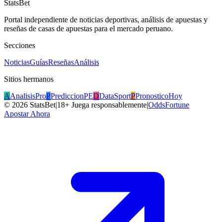
StatsBet
Portal independiente de noticias deportivas, análisis de apuestas y
reseñas de casas de apuestas para el mercado peruano.
Secciones
Noticias
Guías
Reseñas
Análisis
Sitios hermanos
A
AnalisisPro
P
PrediccionPE
D
DataSport
P
PronosticoHoy
©
2026
StatsBet
|
18+ Juega responsablemente
|
OddsFortune
Apostar Ahora