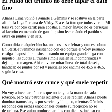
El ruido del triunfo no debe tapar el dato
fino
Alianza Lima volvió a ganarle a Géminis y se sostuvo en la parte
alta de la Liga Peruana de Vóley. Esa es la foto que todos vieron. Mi
tesis va por otro carril: para apostar, el mejor ángulo no es perseguir
al favorito en mercado de ganador, sino leer cuándo el partido se
estira en puntos y en sets.
Como diría cualquier hincha, una cosa es celebrar y otra es cobrar.
En StatsBet venimos insistiendo con eso porque el vóley peruano
castiga al apostador ansioso: cuando un equipo grande llega con
impulso, las cuotas al triunfo simple suelen salir comprimidas y
dejan poco margen. Ahí conviene mirar líneas de total de sets,
hándicap de puntos por set y parciales por encima de 45.5 o 46.5,
según la casa.
Qué mostró este cruce y qué suele repetir
No voy a inventar números que no tengo a la mano de cada
rotación, pero hay patrones recientes que se repiten: Alianza puede
dominar tramos largos por servicio y bloqueo, mientras Géminis
responde con rachas emocionales cuando su recepción no se
desordena. Ese guion produce partidos con dientes, incluso cuando