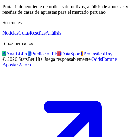
Portal independiente de noticias deportivas, análisis de apuestas y
reseñas de casas de apuestas para el mercado peruano.
Secciones
Noticias
Guías
Reseñas
Análisis
Sitios hermanos
A
AnalisisPro
P
PrediccionPE
D
DataSport
P
PronosticoHoy
©
2026
StatsBet
|
18+ Juega responsablemente
|
OddsFortune
Apostar Ahora