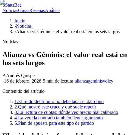
S
StatsBet
Noticias
Guías
Reseñas
Análisis
Inicio
›
Noticias
›
Alianza vs Géminis: el valor real está en los sets largos
Noticias
Alianza vs Géminis: el valor real está en
los sets largos
A
Andrés Quispe
·
16 de febrero, 2026
·
5 min
de lectura
·
alianza
geminis
voley
Contenido del artículo
1.
El ruido del triunfo no debe tapar el dato fino
2.
Qué mostró este cruce y qué suele repetir
3.
La lectura de cuotas: dónde veo precio mal calibrado
4.
La vereda contraria también tiene argumento
5.
Plan de apuesta para este tipo de partido