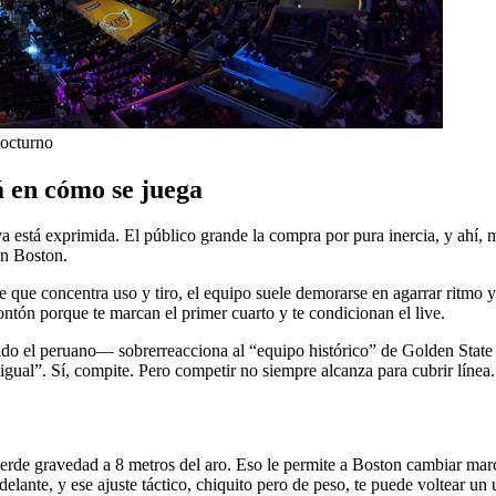
nocturno
tá en cómo se juega
ya está exprimida. El público grande la compra por pura inercia, y ahí, 
en Boston.
te que concentra uso y tiro, el equipo suele demorarse en agarrar ritmo
ntón porque te marcan el primer cuarto y te condicionan el live.
uido el peruano— sobrerreacciona al “equipo histórico” de Golden State
gual”. Sí, compite. Pero competir no siempre alcanza para cubrir línea.
, pierde gravedad a 8 metros del aro. Eso le permite a Boston cambiar ma
adelante, y ese ajuste táctico, chiquito pero de peso, te puede voltear u