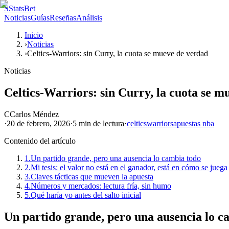
S
StatsBet
Noticias
Guías
Reseñas
Análisis
Inicio
›
Noticias
›
Celtics-Warriors: sin Curry, la cuota se mueve de verdad
Noticias
Celtics-Warriors: sin Curry, la cuota se m
C
Carlos Méndez
·
20 de febrero, 2026
·
5 min
de lectura
·
celtics
warriors
apuestas nba
Contenido del artículo
1.
Un partido grande, pero una ausencia lo cambia todo
2.
Mi tesis: el valor no está en el ganador, está en cómo se juega
3.
Claves tácticas que mueven la apuesta
4.
Números y mercados: lectura fría, sin humo
5.
Qué haría yo antes del salto inicial
Un partido grande, pero una ausencia lo c