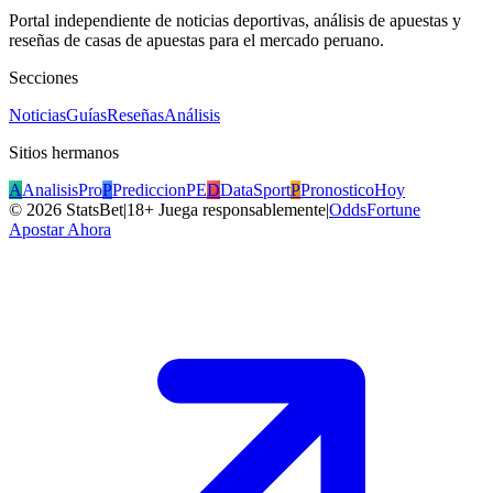
Portal independiente de noticias deportivas, análisis de apuestas y
reseñas de casas de apuestas para el mercado peruano.
Secciones
Noticias
Guías
Reseñas
Análisis
Sitios hermanos
A
AnalisisPro
P
PrediccionPE
D
DataSport
P
PronosticoHoy
©
2026
StatsBet
|
18+ Juega responsablemente
|
OddsFortune
Apostar Ahora