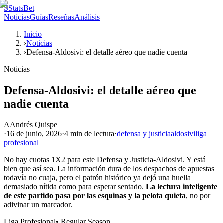
S
StatsBet
Noticias
Guías
Reseñas
Análisis
Inicio
›
Noticias
›
Defensa-Aldosivi: el detalle aéreo que nadie cuenta
Noticias
Defensa-Aldosivi: el detalle aéreo que
nadie cuenta
A
Andrés Quispe
·
16 de junio, 2026
·
4 min
de lectura
·
defensa y justicia
aldosivi
liga
profesional
No hay cuotas 1X2 para este Defensa y Justicia-Aldosivi. Y está
bien que así sea. La información dura de los despachos de apuestas
todavía no cuaja, pero el patrón histórico ya dejó una huella
demasiado nítida como para esperar sentado.
La lectura inteligente
de este partido pasa por las esquinas y la pelota quieta
, no por
adivinar un marcador.
Liga Profesional
•
Regular Season