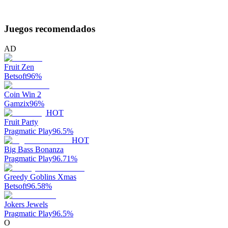
Juegos recomendados
AD
Fruit Zen
Betsoft
96
%
Coin Win 2
Gamzix
96
%
HOT
Fruit Party
Pragmatic Play
96.5
%
HOT
Big Bass Bonanza
Pragmatic Play
96.71
%
Greedy Goblins Xmas
Betsoft
96.58
%
Jokers Jewels
Pragmatic Play
96.5
%
O