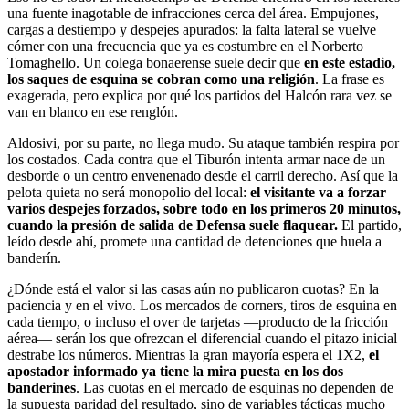
una fuente inagotable de infracciones cerca del área. Empujones,
cargas a destiempo y despejes apurados: la falta lateral se vuelve
córner con una frecuencia que ya es costumbre en el Norberto
Tomaghello. Un colega bonaerense suele decir que
en este estadio,
los saques de esquina se cobran como una religión
. La frase es
exagerada, pero explica por qué los partidos del Halcón rara vez se
van en blanco en ese renglón.
Aldosivi, por su parte, no llega mudo. Su ataque también respira por
los costados. Cada contra que el Tiburón intenta armar nace de un
desborde o un centro envenenado desde el carril derecho. Así que la
pelota quieta no será monopolio del local:
el visitante va a forzar
varios despejes forzados, sobre todo en los primeros 20 minutos,
cuando la presión de salida de Defensa suele flaquear.
El partido,
leído desde ahí, promete una cantidad de detenciones que huela a
banderín.
¿Dónde está el valor si las casas aún no publicaron cuotas? En la
paciencia y en el vivo. Los mercados de corners, tiros de esquina en
cada tiempo, o incluso el over de tarjetas —producto de la fricción
aérea— serán los que ofrezcan el diferencial cuando el pitazo inicial
destrabe los números. Mientras la gran mayoría espera el 1X2,
el
apostador informado ya tiene la mira puesta en los dos
banderines
. Las cuotas en el mercado de esquinas no dependen de
la supuesta paridad del resultado, sino de variables tácticas mucho