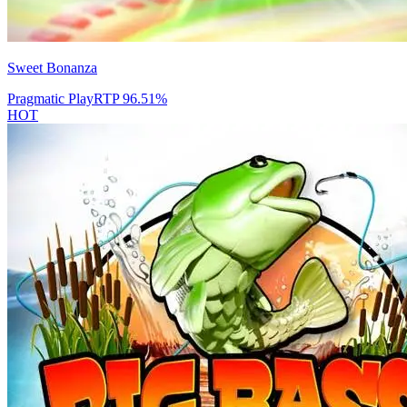
Sweet Bonanza
Pragmatic Play
RTP
96.51
%
HOT