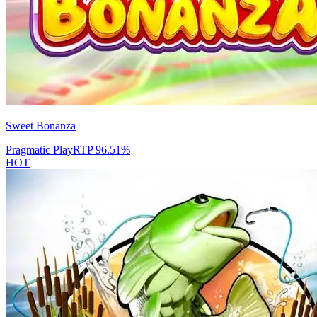
Sweet Bonanza
Pragmatic Play
RTP
96.51
%
HOT