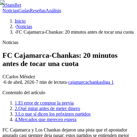
S
StatsBet
Noticias
Guías
Reseñas
Análisis
Inicio
›
Noticias
›
FC Cajamarca-Chankas: 20 minutos antes de tocar una cuota
Noticias
FC Cajamarca-Chankas: 20 minutos
antes de tocar una cuota
C
Carlos Méndez
·
6 de abril, 2026
·
7 min
de lectura
·
cajamarca
chankas
liga 1
Contenido del artículo
1.
El error de comprar la previa
2.
Qué mirar antes de meter dinero
3.
Lo que sí dicen los próximos partidos
4.
Mercados que merecen espera
FC Cajamarca y Los Chankas dejaron una pista que el apostador
apurado casi siempre deja pasar: estos partidos se entienden mejor