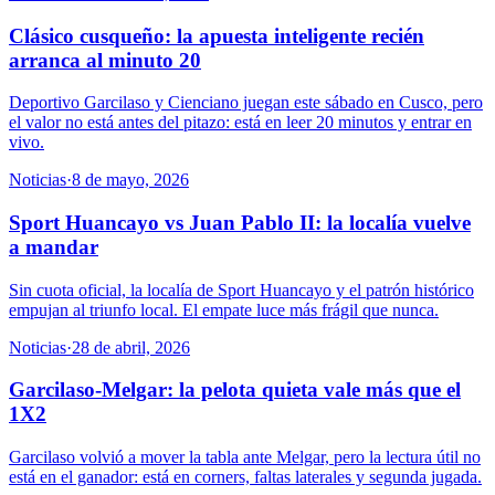
Clásico cusqueño: la apuesta inteligente recién
arranca al minuto 20
Deportivo Garcilaso y Cienciano juegan este sábado en Cusco, pero
el valor no está antes del pitazo: está en leer 20 minutos y entrar en
vivo.
Noticias
·
8 de mayo, 2026
Sport Huancayo vs Juan Pablo II: la localía vuelve
a mandar
Sin cuota oficial, la localía de Sport Huancayo y el patrón histórico
empujan al triunfo local. El empate luce más frágil que nunca.
Noticias
·
28 de abril, 2026
Garcilaso-Melgar: la pelota quieta vale más que el
1X2
Garcilaso volvió a mover la tabla ante Melgar, pero la lectura útil no
está en el ganador: está en corners, faltas laterales y segunda jugada.