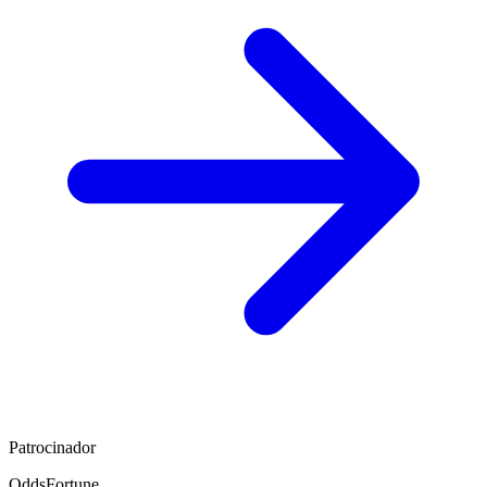
Patrocinador
OddsFortune