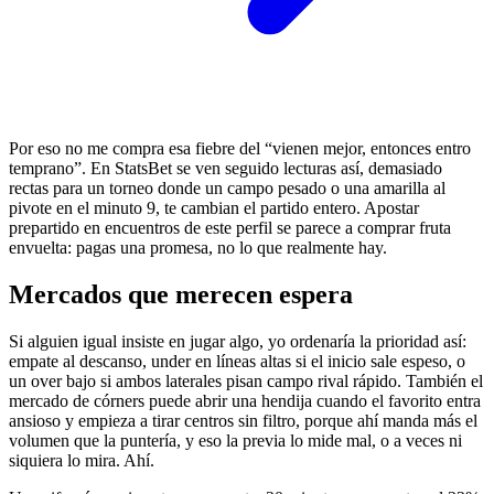
Por eso no me compra esa fiebre del “vienen mejor, entonces entro
temprano”. En StatsBet se ven seguido lecturas así, demasiado
rectas para un torneo donde un campo pesado o una amarilla al
pivote en el minuto 9, te cambian el partido entero. Apostar
prepartido en encuentros de este perfil se parece a comprar fruta
envuelta: pagas una promesa, no lo que realmente hay.
Mercados que merecen espera
Si alguien igual insiste en jugar algo, yo ordenaría la prioridad así:
empate al descanso, under en líneas altas si el inicio sale espeso, o
un over bajo si ambos laterales pisan campo rival rápido. También el
mercado de córners puede abrir una hendija cuando el favorito entra
ansioso y empieza a tirar centros sin filtro, porque ahí manda más el
volumen que la puntería, y eso la previa lo mide mal, o a veces ni
siquiera lo mira. Ahí.