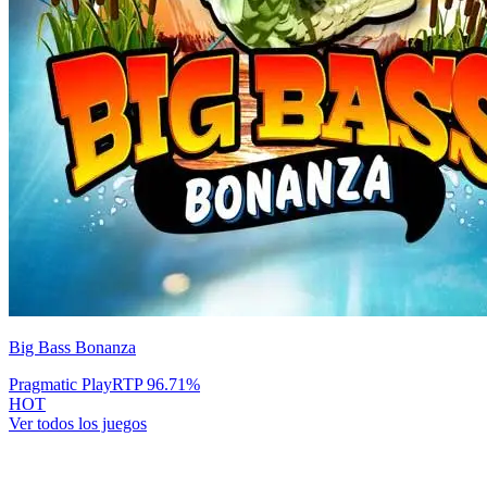
Big Bass Bonanza
Pragmatic Play
RTP
96.71
%
HOT
Ver todos los juegos