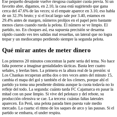
Ese pequeño desajuste vuelve riesgosa cualquier cuota previa. Si un
favorito abre, digamos, en 2.10, la casa está sugiriendo que gana
cerca del 47.6% de las veces; si el empate aparece en 3.10, eso habla
de un 32.3% bruto; y si el local largo sale por 3.40, estamos en
29.4% antes de margen, números prolijos en el papel pero bastante
menos claros cuando rueda la pelota. El número se ve limpio. El
partido, no. En choques así, esa supuesta precisión se desarma
rápido cuando ves tres salidas mal resueltas, un lateral que no logra
trepar y un mediocampo perdiendo siempre la segunda pelota.
Qué mirar antes de meter dinero
Los primeros 20 minutos concentran la parte seria del tema. No hace
falta ponerse a imaginar genialidades tácticas. Basta leer cuatro
señales, y leerlas bien. La primera es la altura real de la presión: si
Los Chankas recuperan arriba dos o tres veces antes del minuto 15,
cambia el mapa del gol y también el de los córners, porque ahí el
partido ya toma una pendiente distinta aunque la cuota todavía no lo
refleje del todo. La segunda: cuánto tarda FC Cajamarca en pasar la
mitad con un pase limpio. Si vive del pelotazo y del rebote, su
producción ofensiva se cae. La tercera: cuántas faltas laterales
aparecen. En Perú, una pelota parada bien puesta vale medio
mercado. La cuarta: el ritmo de los saques de arco y las pausas. Si el
partido se embarra, el under respira.