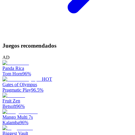
Juegos recomendados
AD
Panda Rica
Tom Horn
96
%
HOT
Gates of Olympus
Pragmatic Play
96.5
%
Fruit Zen
Betsoft
96
%
Mango Multi 7s
Kalamba
96
%
Biggest Vault