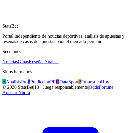
StatsBet
Portal independiente de noticias deportivas, análisis de apuestas y
reseñas de casas de apuestas para el mercado peruano.
Secciones
Noticias
Guías
Reseñas
Análisis
Sitios hermanos
A
AnalisisPro
P
PrediccionPE
D
DataSport
P
PronosticoHoy
©
2026
StatsBet
|
18+ Juega responsablemente
|
OddsFortune
Apostar Ahora