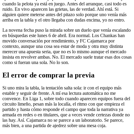
cuando la pelota ya está en juego. Antes del arranque, casi todo es
ruido. En vivo aparecen las grietas, las de verdad. Ahí está. Si
alguien quiere meterse antes del pitazo solo porque uno venía más
arriba en la tabla y el otro llegaba con dudas encima, yo no entro.
La novena fecha puso la mirada sobre un duelo que venía escalando
en búsquedas este lunes 6 de abril. Era normal. Los Chankas han
movido conversación por rendimiento, y FC Cajamarca por
contexto, aunque una cosa sea estar de moda y otra muy distinta
merecer una apuesta seria, que no es lo mismo aunque el mercado
insista en revolver ambas. No. El mercado suele tratar esas dos cosas
como si fueran una sola. No lo son.
El error de comprar la previa
Si uno mira la tabla, la tentación salta sola: ir con el equipo más
estable y seguir de frente. A mí esa lectura automática no me
convence. En Liga 1, sobre todo cuando aparecen equipos fuera del
circuito limeño, pesan más la localía, el ritmo con que empieza el
partido y hasta cómo responde el campo que toda la narrativa ya
armada en redes o en titulares, que a veces vende certezas donde no
las hay. Así. Cajamarca no se parece a un laboratorio. Se parece,
más bien, a una partida de ajedrez sobre una mesa coja.