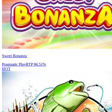
Sweet Bonanza
Pragmatic Play
RTP
96.51
%
HOT