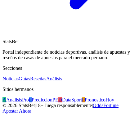
StatsBet
Portal independiente de noticias deportivas, análisis de apuestas y
reseñas de casas de apuestas para el mercado peruano.
Secciones
Noticias
Guías
Reseñas
Análisis
Sitios hermanos
A
AnalisisPro
P
PrediccionPE
D
DataSport
P
PronosticoHoy
©
2026
StatsBet
|
18+ Juega responsablemente
|
OddsFortune
Apostar Ahora