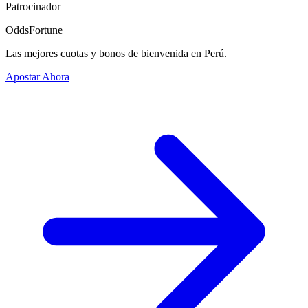
Patrocinador
OddsFortune
Las mejores cuotas y bonos de bienvenida en Perú.
Apostar Ahora