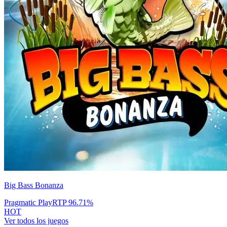
Big Bass Bonanza
Pragmatic Play
RTP
96.71
%
HOT
Ver todos los juegos