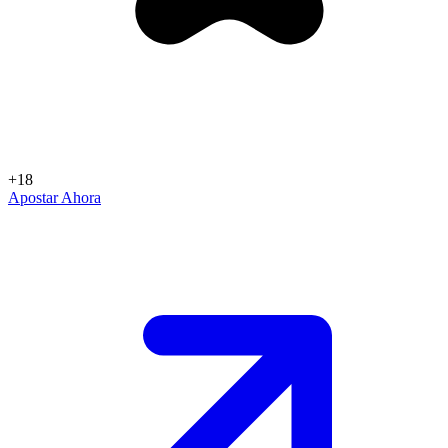
+18
Apostar Ahora