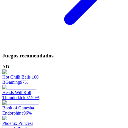
Juegos recomendados
AD
Hot Chilli Bells 100
BGaming
97
%
Heads Will Roll
Thunderkick
97.59
%
Book of Ganesha
Endorphina
96
%
Phoenix Princess