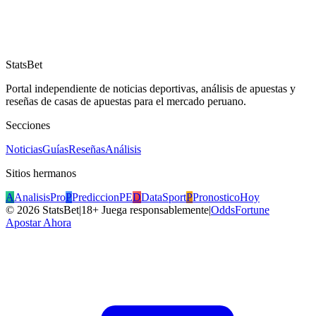
StatsBet
Portal independiente de noticias deportivas, análisis de apuestas y
reseñas de casas de apuestas para el mercado peruano.
Secciones
Noticias
Guías
Reseñas
Análisis
Sitios hermanos
A
AnalisisPro
P
PrediccionPE
D
DataSport
P
PronosticoHoy
©
2026
StatsBet
|
18+ Juega responsablemente
|
OddsFortune
Apostar Ahora