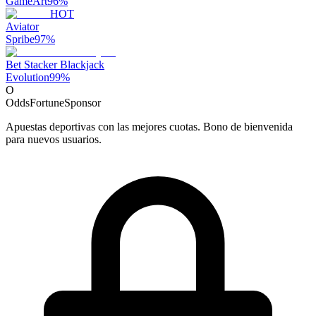
GameArt
96
%
HOT
Aviator
Spribe
97
%
Bet Stacker Blackjack
Evolution
99
%
O
OddsFortune
Sponsor
Apuestas deportivas con las mejores cuotas. Bono de bienvenida
para nuevos usuarios.