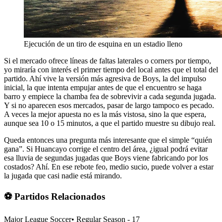
Ejecución de un tiro de esquina en un estadio lleno
Si el mercado ofrece líneas de faltas laterales o corners por tiempo,
yo miraría con interés el primer tiempo del local antes que el total del
partido. Ahí vive la versión más agresiva de Boys, la del impulso
inicial, la que intenta empujar antes de que el encuentro se haga
barro y empiece la chamba fea de sobrevivir a cada segunda jugada.
Y si no aparecen esos mercados, pasar de largo tampoco es pecado.
A veces la mejor apuesta no es la más vistosa, sino la que espera,
aunque sea 10 o 15 minutos, a que el partido muestre su dibujo real.
Queda entonces una pregunta más interesante que el simple “quién
gana”. Si Huancayo corrige el centro del área, ¿igual podrá evitar
esa lluvia de segundas jugadas que Boys viene fabricando por los
costados? Ahí. En ese rebote feo, medio sucio, puede volver a estar
la jugada que casi nadie está mirando.
⚽ Partidos Relacionados
Major League Soccer
•
Regular Season - 17