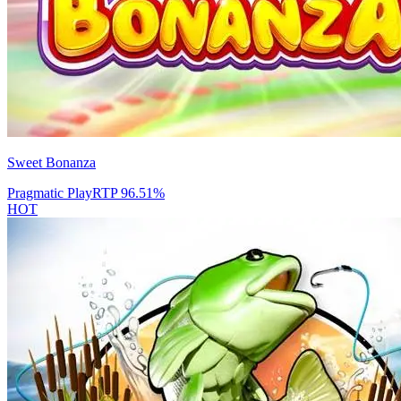
Sweet Bonanza
Pragmatic Play
RTP
96.51
%
HOT