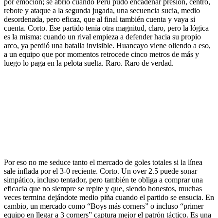
por emoción; se abrió cuando Perú pudo encadenar presión, centro,
rebote y ataque a la segunda jugada, una secuencia sucia, medio
desordenada, pero eficaz, que al final también cuenta y vaya si
cuenta. Corto. Ese partido tenía otra magnitud, claro, pero la lógica
es la misma: cuando un rival empieza a defender hacia su propio
arco, ya perdió una batalla invisible. Huancayo viene oliendo a eso,
a un equipo que por momentos retrocede cinco metros de más y
luego lo paga en la pelota suelta. Raro. Raro de verdad.
Por eso no me seduce tanto el mercado de goles totales si la línea
sale inflada por el 3-0 reciente. Corto. Un over 2.5 puede sonar
simpático, incluso tentador, pero también te obliga a comprar una
eficacia que no siempre se repite y que, siendo honestos, muchas
veces termina dejándote medio piña cuando el partido se ensucia. En
cambio, un mercado como “Boys más corners” o incluso “primer
equipo en llegar a 3 corners” captura mejor el patrón táctico. Es una