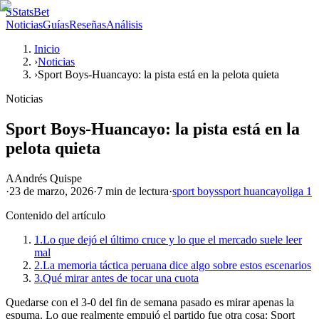
S
StatsBet
Noticias
Guías
Reseñas
Análisis
Inicio
›
Noticias
›
Sport Boys-Huancayo: la pista está en la pelota quieta
Noticias
Sport Boys-Huancayo: la pista está en la
pelota quieta
A
Andrés Quispe
·
23 de marzo, 2026
·
7 min
de lectura
·
sport boys
sport huancayo
liga 1
Contenido del artículo
1.
Lo que dejó el último cruce y lo que el mercado suele leer
mal
2.
La memoria táctica peruana dice algo sobre estos escenarios
3.
Qué mirar antes de tocar una cuota
Quedarse con el 3-0 del fin de semana pasado es mirar apenas la
espuma. Lo que realmente empujó el partido fue otra cosa: Sport