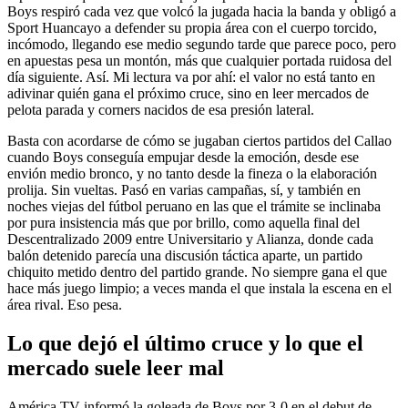
Boys respiró cada vez que volcó la jugada hacia la banda y obligó a
Sport Huancayo a defender su propia área con el cuerpo torcido,
incómodo, llegando ese medio segundo tarde que parece poco, pero
en apuestas pesa un montón, más que cualquier portada ruidosa del
día siguiente. Así. Mi lectura va por ahí: el valor no está tanto en
adivinar quién gana el próximo cruce, sino en leer mercados de
pelota parada y corners nacidos de esa presión lateral.
Basta con acordarse de cómo se jugaban ciertos partidos del Callao
cuando Boys conseguía empujar desde la emoción, desde ese
envión medio bronco, y no tanto desde la fineza o la elaboración
prolija. Sin vueltas. Pasó en varias campañas, sí, y también en
noches viejas del fútbol peruano en las que el trámite se inclinaba
por pura insistencia más que por brillo, como aquella final del
Descentralizado 2009 entre Universitario y Alianza, donde cada
balón detenido parecía una discusión táctica aparte, un partido
chiquito metido dentro del partido grande. No siempre gana el que
hace más juego limpio; a veces manda el que instala la escena en el
área rival. Eso pesa.
Lo que dejó el último cruce y lo que el
mercado suele leer mal
América TV informó la goleada de Boys por 3-0 en el debut de