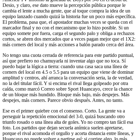
Desio, y claro, ese dato mueve la percepción pública porque le
cambia el lente a mucha gente, que al toque compra la idea de un
equipo lanzado cuando quizá la historia fue un poco más específica.
El problema, pasa que, el apostador muchas veces se queda con el
marcador final y no con el mecanismo que lo hizo posible. Si un
equipo somete por fuera, carga el segundo palo y obliga a rechazos
cortos, se abren dos mercados que a veces pagan mejor que el 1X2:
más corners del local y más acciones a balón parado cerca del área.
No tengo una cuota cerrada de referencia para este partido puntual,
así que prefiero no chamuyarla ni inventar algo que no toca. Sí
puedo bajar la lógica a tierra: cuando una casa saca una línea de
corners del local en 4.5 o 5.5 para un equipo que viene de dominar
amplitud y centros, ahí arranca la conversación seria, la de verdad,
no la del titular fácil. Y si encima el rival llega golpeado por otra
caída, como marcó Correo sobre Sport Huancayo, crece la chance
de un bloque más hundido. Bloque más bajo, más despejes. Más
despejes, más corners. Parece obvio después. Antes, no tanto.
Ese es el primer quiebre con el consenso. Corto. La gente va a
perseguir la repetición emocional del 3-0, quizá buscando otro
triunfo rosado o una línea alta de goles. Yo no compro tan fácil esa
foto. Los partidos que dejan secuela anímica suelen apretarse,
porque el rival acomoda el orgullo y acorta distancia entre líneas, y
Huancayo no puede volver a partirse así; si corrige algo, lo más