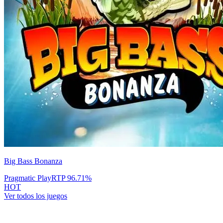
Big Bass Bonanza
Pragmatic Play
RTP
96.71
%
HOT
Ver todos los juegos