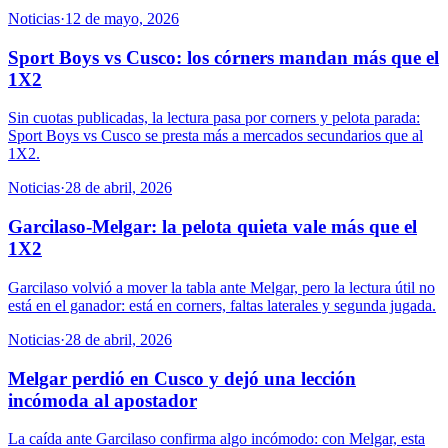
Noticias
·
12 de mayo, 2026
Sport Boys vs Cusco: los córners mandan más que el
1X2
Sin cuotas publicadas, la lectura pasa por corners y pelota parada:
Sport Boys vs Cusco se presta más a mercados secundarios que al
1X2.
Noticias
·
28 de abril, 2026
Garcilaso-Melgar: la pelota quieta vale más que el
1X2
Garcilaso volvió a mover la tabla ante Melgar, pero la lectura útil no
está en el ganador: está en corners, faltas laterales y segunda jugada.
Noticias
·
28 de abril, 2026
Melgar perdió en Cusco y dejó una lección
incómoda al apostador
La caída ante Garcilaso confirma algo incómodo: con Melgar, esta