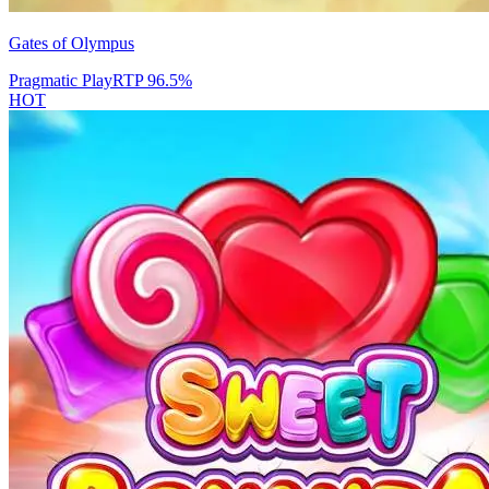
Gates of Olympus
Pragmatic Play
RTP
96.5
%
HOT