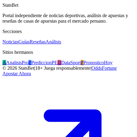
StatsBet
Portal independiente de noticias deportivas, análisis de apuestas y
reseñas de casas de apuestas para el mercado peruano.
Secciones
Noticias
Guías
Reseñas
Análisis
Sitios hermanos
A
AnalisisPro
P
PrediccionPE
D
DataSport
P
PronosticoHoy
©
2026
StatsBet
|
18+ Juega responsablemente
|
OddsFortune
Apostar Ahora