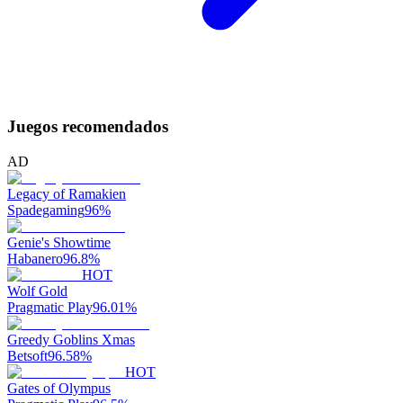
Juegos recomendados
AD
Legacy of Ramakien
Spadegaming
96
%
Genie's Showtime
Habanero
96.8
%
HOT
Wolf Gold
Pragmatic Play
96.01
%
Greedy Goblins Xmas
Betsoft
96.58
%
HOT
Gates of Olympus