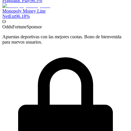
Pragmatic Play
96.5
%
Monopoly Money Line
NetEnt
96.18
%
O
OddsFortune
Sponsor
Apuestas deportivas con las mejores cuotas. Bono de bienvenida
para nuevos usuarios.