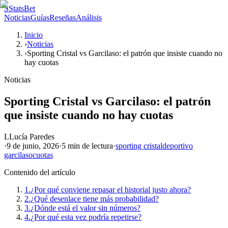
S
StatsBet
Noticias
Guías
Reseñas
Análisis
Inicio
›
Noticias
›
Sporting Cristal vs Garcilaso: el patrón que insiste cuando no
hay cuotas
Noticias
Sporting Cristal vs Garcilaso: el patrón
que insiste cuando no hay cuotas
L
Lucía Paredes
·
9 de junio, 2026
·
5 min
de lectura
·
sporting cristal
deportivo
garcilaso
cuotas
Contenido del artículo
1.
¿Por qué conviene repasar el historial justo ahora?
2.
¿Qué desenlace tiene más probabilidad?
3.
¿Dónde está el valor sin números?
4.
¿Por qué esta vez podría repetirse?