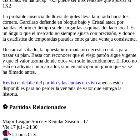
Garcilaso en hándicap +0.5 puede ser más rentable que apostar al
1X2.
La probable ausencia de lluvia de goles lleva la mirada hacia los
córners. Garcilaso defiende en bloque bajo y Cristal ataca por
bandas: el primer tiempo suele cargar las esquinas del lado local. Es
un ángulo que el mercado no siempre ajusta con precisión, y donde
la estadística de temporadas pasadas entrega una ventaja consistente.
De cara al sábado, la apuesta informada no necesita cuotas para
trazar su plan. Basta con reconocer que el viejo patrón sigue vigente
y que el valor asoma donde otros ven solo incertidumbre. El foco no
está en adivinar un marcador, sino en anticipar un guion que ya se
ha filmado antes.
Revisa el detalle del partido y las cuotas en vivo
apenas estén
disponibles para no perder la ventana de valor que entrega la
historia.
⚽ Partidos Relacionados
Major League Soccer
•
Regular Season - 17
Vie 17 jul
•
24:30
St. Louis City