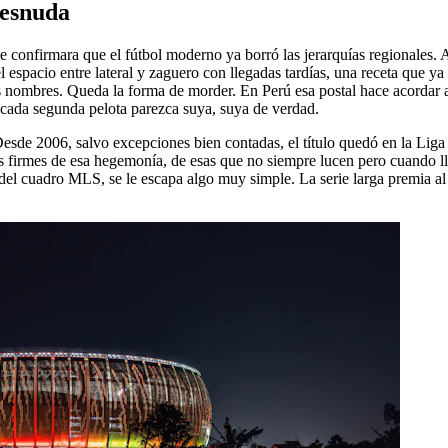
desnuda
ie confirmara que el fútbol moderno ya borró las jerarquías regionales. 
r el espacio entre lateral y zaguero con llegadas tardías, una receta que y
s nombres. Queda la forma de morder. En Perú esa postal hace acordar a
 cada segunda pelota parezca suya, suya de verdad.
e 2006, salvo excepciones bien contadas, el título quedó en la Liga MX
más firmes de esa hegemonía, de esas que no siempre lucen pero cuando l
 del cuadro MLS, se le escapa algo muy simple. La serie larga premia a