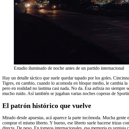
Estadio iluminado de noche antes de un partido internacional
Hay un detalle táctico que suele quedar tapado por los goles. Cincinn
Tigres, en cambio, cuando lo acomoda en bloque medio, le cambia la mús
pero en realidad no lastima casi nada. No da. Esa asfixia no siempre se
mucho ruido. Así también se jugaban varias noches coperas de Sportin
El patrón histórico que vuelve
Mirado desde apuestas, acá aparece la parte incómoda. Mucha gente ent
comprar el mismo libreto. Y bueno, ese libreto suele hacerse trizas 
directa. De peso. En torneos internacionales, esa memoria es ventaja co