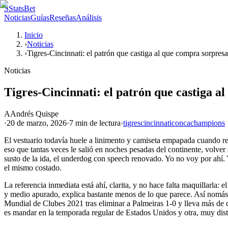
S
StatsBet
Noticias
Guías
Reseñas
Análisis
Inicio
›
Noticias
›
Tigres-Cincinnati: el patrón que castiga al que compra sorpresa
Noticias
Tigres-Cincinnati: el patrón que castiga a
A
Andrés Quispe
·
20 de marzo, 2026
·
7 min
de lectura
·
tigres
cincinnati
concachampions
El vestuario todavía huele a linimento y camiseta empapada cuando re
eso que tantas veces le salió en noches pesadas del continente, volver
susto de la ida, el underdog con speech renovado. Yo no voy por ahí. Y
el mismo costado.
La referencia inmediata está ahí, clarita, y no hace falta maquillarla:
y medio apurado, explica bastante menos de lo que parece. Así nomás.
Mundial de Clubes 2021 tras eliminar a Palmeiras 1-0 y lleva más de di
es mandar en la temporada regular de Estados Unidos y otra, muy disti