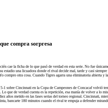
l que compra sorpresa
cién cae la ficha de lo que pasó de verdad en esta serie. No fue únic
 su estadio una licuadora donde el rival decide mal, tarde y casi siempr
o compro otra cosa. Cuando Tigres agarra una eliminatoria abierta y la 
 el 5-1 sobre Cincinnati en la Copa de Campeones de Concacaf volvió tende
 Lo que de verdad cuenta es la repetición, esa manía de volver a lo mi
ez años metido en las fases serias del torneo regional. Cincinnati, mie
nta, bancarte 180 minutos cuando el rival te empuja a defender mirando