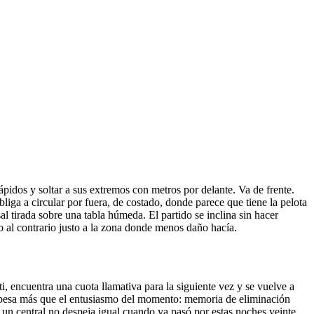
pidos y soltar a sus extremos con metros por delante. Va de frente.
liga a circular por fuera, de costado, donde parece que tiene la pelota
al tirada sobre una tabla húmeda. El partido se inclina sin hacer
 al contrario justo a la zona donde menos daño hacía.
, encuentra una cuota llamativa para la siguiente vez y se vuelve a
es pesa más que el entusiasmo del momento: memoria de eliminación
l, un central no despeja igual cuando ya pasó por estas noches veinte