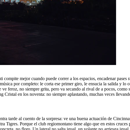
ati compite mejor cuando puede correr a los espacios, encadenar pases rá
ica por completo: le corta ese primer giro, le ensucia la salida y lo ob
 ve feroz, no siempre grita, pero va secando al rival de a pocos, como s
g Cristal en los noventa: no siempre aplastando, muchas veces llevando
ra tarde al cuento de la sorpresa: ve una buena actuación de Cincinnati
contra Tigres. Porque el club regiomontano tiene algo que en estos cruc
ncreta, no floro. Un lateral no salta igual, un volante no arriesga igua