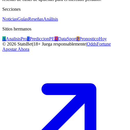
Secciones
Noticias
Guías
Reseñas
Análisis
Sitios hermanos
A
AnalisisPro
P
PrediccionPE
D
DataSport
P
PronosticoHoy
©
2026
StatsBet
|
18+ Juega responsablemente
|
OddsFortune
Apostar Ahora