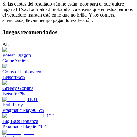
Si las cuotas del resultado aún no están, peor para el que quiere
jugar al 1X2. La frialdad probabilística enseña que en estos partidos
el verdadero margen está en lo que no brilla. Y los corners,
silenciosos, llevan tiempo pagando esa lección.
Juegos recomendados
AD
Power Dragon
GameArt
96
%
Coins of Halloween
Betsoft
96
%
Greedy Goblins
Betsoft
97
%
HOT
Fruit Party
Pragmatic Play
96.5
%
HOT
Big Bass Bonanza
Pragmatic Play
96.71
%