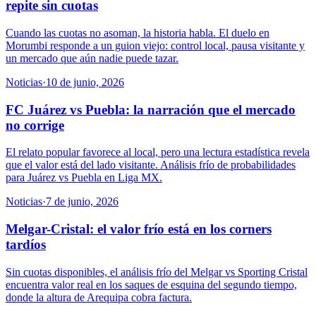
repite sin cuotas
Cuando las cuotas no asoman, la historia habla. El duelo en
Morumbi responde a un guion viejo: control local, pausa visitante y
un mercado que aún nadie puede tazar.
Noticias
·
10 de junio, 2026
FC Juárez vs Puebla: la narración que el mercado
no corrige
El relato popular favorece al local, pero una lectura estadística revela
que el valor está del lado visitante. Análisis frío de probabilidades
para Juárez vs Puebla en Liga MX.
Noticias
·
7 de junio, 2026
Melgar-Cristal: el valor frío está en los corners
tardíos
Sin cuotas disponibles, el análisis frío del Melgar vs Sporting Cristal
encuentra valor real en los saques de esquina del segundo tiempo,
donde la altura de Arequipa cobra factura.