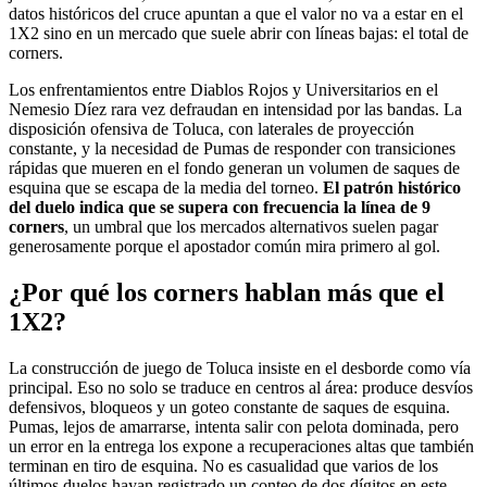
datos históricos del cruce apuntan a que el valor no va a estar en el
1X2 sino en un mercado que suele abrir con líneas bajas: el total de
corners.
Los enfrentamientos entre Diablos Rojos y Universitarios en el
Nemesio Díez rara vez defraudan en intensidad por las bandas. La
disposición ofensiva de Toluca, con laterales de proyección
constante, y la necesidad de Pumas de responder con transiciones
rápidas que mueren en el fondo generan un volumen de saques de
esquina que se escapa de la media del torneo.
El patrón histórico
del duelo indica que se supera con frecuencia la línea de 9
corners
, un umbral que los mercados alternativos suelen pagar
generosamente porque el apostador común mira primero al gol.
¿Por qué los corners hablan más que el
1X2?
La construcción de juego de Toluca insiste en el desborde como vía
principal. Eso no solo se traduce en centros al área: produce desvíos
defensivos, bloqueos y un goteo constante de saques de esquina.
Pumas, lejos de amarrarse, intenta salir con pelota dominada, pero
un error en la entrega los expone a recuperaciones altas que también
terminan en tiro de esquina. No es casualidad que varios de los
últimos duelos hayan registrado un conteo de dos dígitos en este