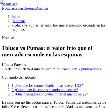
S
StatsBet
Noticias
Guías
Reseñas
Análisis
Inicio
›
Noticias
›
Toluca vs Pumas: el valor frío que el mercado esconde en las
esquinas
Noticias
Toluca vs Pumas: el valor frío que el
mercado esconde en las esquinas
L
Lucía Paredes
·
15 de junio, 2026
·
4 min
de lectura
·
toluca
u.n.a.m. - pumas
cuotas
Contenido del artículo
1.
¿Por qué los corners hablan más que el 1X2?
2.
¿Cómo leer las cuotas cuando no existen?
3.
¿Qué mercados concretos mirar el miércoles 22?
La casa aún no fija cuotas para el Toluca–Pumas del miércoles 22 de
julio. Y ese silencio, cuando se lee con frialdad, es una ventana. Los