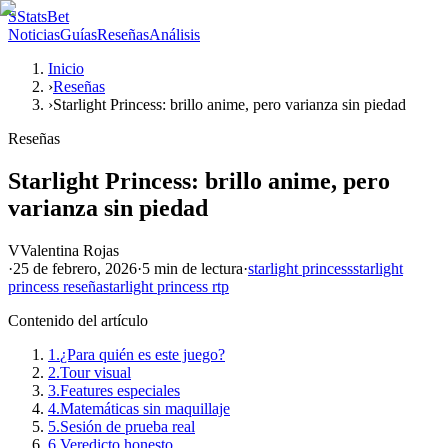
S
StatsBet
Noticias
Guías
Reseñas
Análisis
Inicio
›
Reseñas
›
Starlight Princess: brillo anime, pero varianza sin piedad
Reseñas
Starlight Princess: brillo anime, pero
varianza sin piedad
V
Valentina Rojas
·
25 de febrero, 2026
·
5 min
de lectura
·
starlight princess
starlight
princess reseña
starlight princess rtp
Contenido del artículo
1.
¿Para quién es este juego?
2.
Tour visual
3.
Features especiales
4.
Matemáticas sin maquillaje
5.
Sesión de prueba real
6.
Veredicto honesto