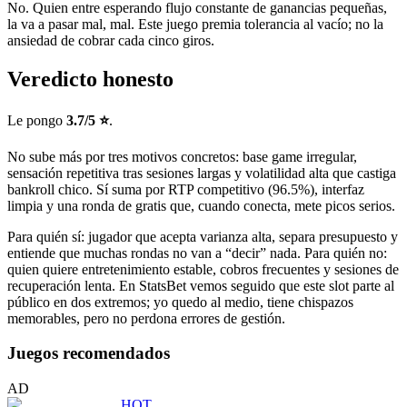
No. Quien entre esperando flujo constante de ganancias pequeñas,
la va a pasar mal, mal. Este juego premia tolerancia al vacío; no la
ansiedad de cobrar cada cinco giros.
Veredicto honesto
Le pongo
3.7/5 ⭐
.
No sube más por tres motivos concretos: base game irregular,
sensación repetitiva tras sesiones largas y volatilidad alta que castiga
bankroll chico. Sí suma por RTP competitivo (96.5%), interfaz
limpia y una ronda de gratis que, cuando conecta, mete picos serios.
Para quién sí: jugador que acepta varianza alta, separa presupuesto y
entiende que muchas rondas no van a “decir” nada. Para quién no:
quien quiere entretenimiento estable, cobros frecuentes y sesiones de
recuperación lenta. En StatsBet vemos seguido que este slot parte al
público en dos extremos; yo quedo al medio, tiene chispazos
memorables, pero no perdona errores de gestión.
Juegos recomendados
AD
HOT