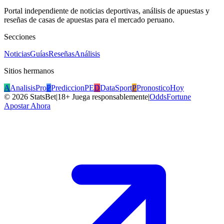
Portal independiente de noticias deportivas, análisis de apuestas y
reseñas de casas de apuestas para el mercado peruano.
Secciones
Noticias
Guías
Reseñas
Análisis
Sitios hermanos
A
AnalisisPro
P
PrediccionPE
D
DataSport
P
PronosticoHoy
©
2026
StatsBet
|
18+ Juega responsablemente
|
OddsFortune
Apostar Ahora