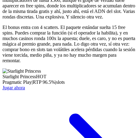
multiplicadores de hasta x500, aunque el golpe de verdad suele
aparecer en free spins, donde los multiplicadores se acumulan dentro
de la misma tirada gratis y ahí, justo ahí, está el ADN del slot. Varias
rondas discretas. Una explosiva. Y silencio otra vez.
El bonus entra con 4 scatters. El paquete estándar suelta 15 free
spins. Puedes comprar la función (si el operador la habilita), y en
muchos casinos ronda 100x la apuesta; duele, es caro, y no es puerta
mágica al premio grande, para nada. Lo digo otra vez, sí otra vez:
comprar bono en slots tan volátiles acelera pérdidas cuando la sesión
viene torcida, medio piña, y ya no hay mucho margen para
remontar.
Starlight Princess
HOT
Pragmatic Play
|
RTP
96.5
%
|
slots
Jugar ahora