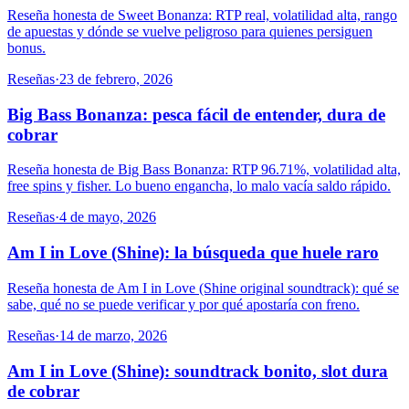
Reseña honesta de Sweet Bonanza: RTP real, volatilidad alta, rango
de apuestas y dónde se vuelve peligroso para quienes persiguen
bonus.
Reseñas
·
23 de febrero, 2026
Big Bass Bonanza: pesca fácil de entender, dura de
cobrar
Reseña honesta de Big Bass Bonanza: RTP 96.71%, volatilidad alta,
free spins y fisher. Lo bueno engancha, lo malo vacía saldo rápido.
Reseñas
·
4 de mayo, 2026
Am I in Love (Shine): la búsqueda que huele raro
Reseña honesta de Am I in Love (Shine original soundtrack): qué se
sabe, qué no se puede verificar y por qué apostaría con freno.
Reseñas
·
14 de marzo, 2026
Am I in Love (Shine): soundtrack bonito, slot dura
de cobrar