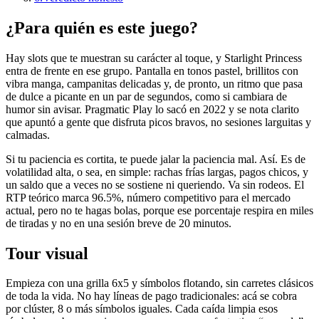
¿Para quién es este juego?
Hay slots que te muestran su carácter al toque, y Starlight Princess
entra de frente en ese grupo. Pantalla en tonos pastel, brillitos con
vibra manga, campanitas delicadas y, de pronto, un ritmo que pasa
de dulce a picante en un par de segundos, como si cambiara de
humor sin avisar. Pragmatic Play lo sacó en 2022 y se nota clarito
que apuntó a gente que disfruta picos bravos, no sesiones larguitas y
calmadas.
Si tu paciencia es cortita, te puede jalar la paciencia mal. Así. Es de
volatilidad alta, o sea, en simple: rachas frías largas, pagos chicos, y
un saldo que a veces no se sostiene ni queriendo. Va sin rodeos. El
RTP teórico marca 96.5%, número competitivo para el mercado
actual, pero no te hagas bolas, porque ese porcentaje respira en miles
de tiradas y no en una sesión breve de 20 minutos.
Tour visual
Empieza con una grilla 6x5 y símbolos flotando, sin carretes clásicos
de toda la vida. No hay líneas de pago tradicionales: acá se cobra
por clúster, 8 o más símbolos iguales. Cada caída limpia esos