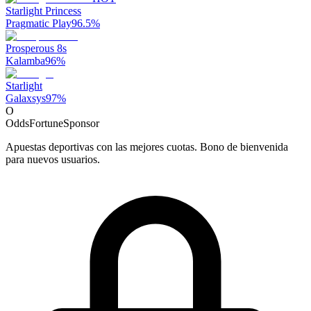
Starlight Princess
Pragmatic Play
96.5
%
Prosperous 8s
Kalamba
96
%
Starlight
Galaxsys
97
%
O
OddsFortune
Sponsor
Apuestas deportivas con las mejores cuotas. Bono de bienvenida
para nuevos usuarios.