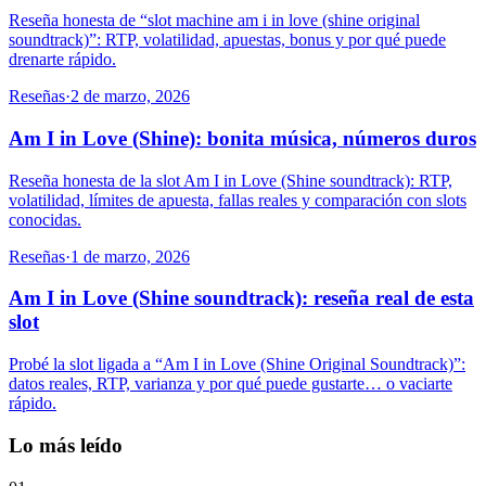
Reseña honesta de “slot machine am i in love (shine original
soundtrack)”: RTP, volatilidad, apuestas, bonus y por qué puede
drenarte rápido.
Reseñas
·
2 de marzo, 2026
Am I in Love (Shine): bonita música, números duros
Reseña honesta de la slot Am I in Love (Shine soundtrack): RTP,
volatilidad, límites de apuesta, fallas reales y comparación con slots
conocidas.
Reseñas
·
1 de marzo, 2026
Am I in Love (Shine soundtrack): reseña real de esta
slot
Probé la slot ligada a “Am I in Love (Shine Original Soundtrack)”:
datos reales, RTP, varianza y por qué puede gustarte… o vaciarte
rápido.
Lo más leído