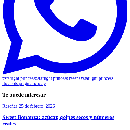
#
starlight princess
#
starlight princess reseña
#
starlight princess
rtp
#
slots pragmatic play
Te puede interesar
Reseñas
·
25 de febrero, 2026
Sweet Bonanza: azúcar, golpes secos y números
reales