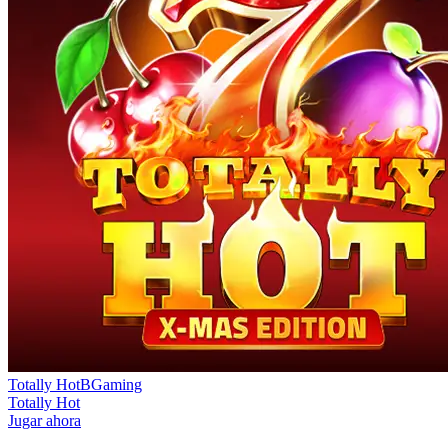
Totally Hot
BGaming
Totally Hot
Jugar ahora