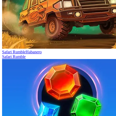
Safari Rumble
Habanero
Safari Rumble