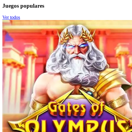
Juegos populares
Ver todos