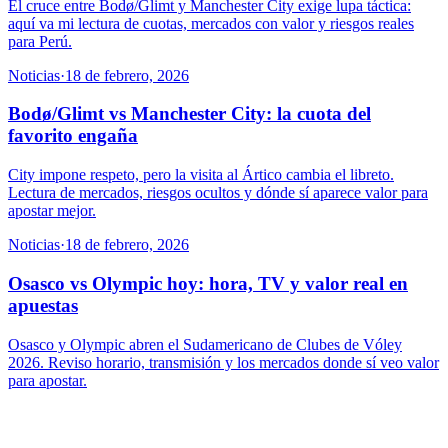
El cruce entre Bodø/Glimt y Manchester City exige lupa táctica:
aquí va mi lectura de cuotas, mercados con valor y riesgos reales
para Perú.
Noticias
·
18 de febrero, 2026
Bodø/Glimt vs Manchester City: la cuota del
favorito engaña
City impone respeto, pero la visita al Ártico cambia el libreto.
Lectura de mercados, riesgos ocultos y dónde sí aparece valor para
apostar mejor.
Noticias
·
18 de febrero, 2026
Osasco vs Olympic hoy: hora, TV y valor real en
apuestas
Osasco y Olympic abren el Sudamericano de Clubes de Vóley
2026. Reviso horario, transmisión y los mercados donde sí veo valor
para apostar.