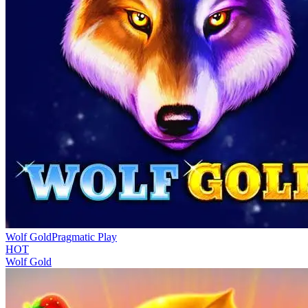
Wolf Gold
Pragmatic Play
HOT
Wolf Gold