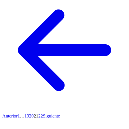
Anterior
1
…
19
20
21
22
Siguiente