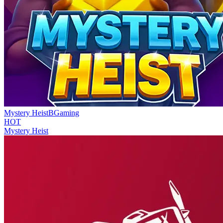
Mystery Heist
BGaming
HOT
Mystery Heist