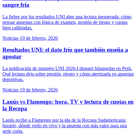
sangre fría
La fiebre por los resultados UNI abre una lectura inesperada: cómo
pensar apuestas con lógica de examen, gestión de riesgo y cuotas
bien calibradas.
Noticias
·
19 de febrero, 2026
Resultados UNI: el dato frío que también enseña a
apostar
La publicación de puntajes UNI 2026-I disparó búsquedas en Perú.
Qué lectura deja sobre presión, riesgo y cómo aterrizarla en apuestas
deportivas.
Noticias
·
19 de febrero, 2026
Lanús vs Flamengo: hora, TV y lectura de cuotas en
la Recopa
Lanús recibe a Flamengo por la ida de la Recopa Sudamericana:
horario, dónde verlo en vivo y la apuesta con más valor para una
serie corta.