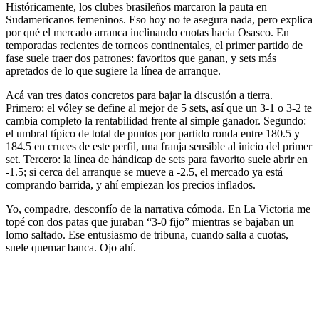
Históricamente, los clubes brasileños marcaron la pauta en
Sudamericanos femeninos. Eso hoy no te asegura nada, pero explica
por qué el mercado arranca inclinando cuotas hacia Osasco. En
temporadas recientes de torneos continentales, el primer partido de
fase suele traer dos patrones: favoritos que ganan, y sets más
apretados de lo que sugiere la línea de arranque.
Acá van tres datos concretos para bajar la discusión a tierra.
Primero: el vóley se define al mejor de 5 sets, así que un 3-1 o 3-2 te
cambia completo la rentabilidad frente al simple ganador. Segundo:
el umbral típico de total de puntos por partido ronda entre 180.5 y
184.5 en cruces de este perfil, una franja sensible al inicio del primer
set. Tercero: la línea de hándicap de sets para favorito suele abrir en
-1.5; si cerca del arranque se mueve a -2.5, el mercado ya está
comprando barrida, y ahí empiezan los precios inflados.
Yo, compadre, desconfío de la narrativa cómoda. En La Victoria me
topé con dos patas que juraban “3-0 fijo” mientras se bajaban un
lomo saltado. Ese entusiasmo de tribuna, cuando salta a cuotas,
suele quemar banca. Ojo ahí.