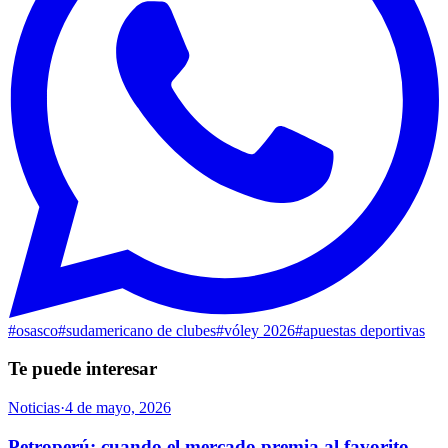
#
osasco
#
sudamericano de clubes
#
vóley 2026
#
apuestas deportivas
Te puede interesar
Noticias
·
4 de mayo, 2026
Petroperú: cuando el mercado premia al favorito