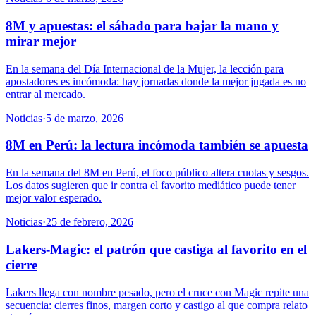
8M y apuestas: el sábado para bajar la mano y
mirar mejor
En la semana del Día Internacional de la Mujer, la lección para
apostadores es incómoda: hay jornadas donde la mejor jugada es no
entrar al mercado.
Noticias
·
5 de marzo, 2026
8M en Perú: la lectura incómoda también se apuesta
En la semana del 8M en Perú, el foco público altera cuotas y sesgos.
Los datos sugieren que ir contra el favorito mediático puede tener
mejor valor esperado.
Noticias
·
25 de febrero, 2026
Lakers-Magic: el patrón que castiga al favorito en el
cierre
Lakers llega con nombre pesado, pero el cruce con Magic repite una
secuencia: cierres finos, margen corto y castigo al que compra relato