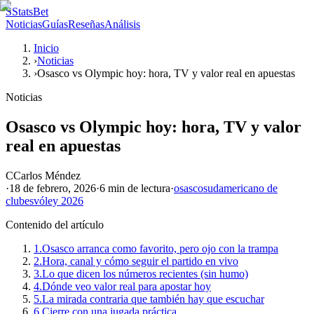
S
StatsBet
Noticias
Guías
Reseñas
Análisis
Inicio
›
Noticias
›
Osasco vs Olympic hoy: hora, TV y valor real en apuestas
Noticias
Osasco vs Olympic hoy: hora, TV y valor
real en apuestas
C
Carlos Méndez
·
18 de febrero, 2026
·
6 min
de lectura
·
osasco
sudamericano de
clubes
vóley 2026
Contenido del artículo
1.
Osasco arranca como favorito, pero ojo con la trampa
2.
Hora, canal y cómo seguir el partido en vivo
3.
Lo que dicen los números recientes (sin humo)
4.
Dónde veo valor real para apostar hoy
5.
La mirada contraria que también hay que escuchar
6.
Cierre con una jugada práctica