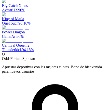
Big Catch Xmas
AvatarUX
96
%
King of Mafia
OneTouch
96.16
%
Power Dragon
GameArt
96
%
Carnival Queen 2
Thunderkick
94.18
%
O
OddsFortune
Sponsor
Apuestas deportivas con las mejores cuotas. Bono de bienvenida
para nuevos usuarios.