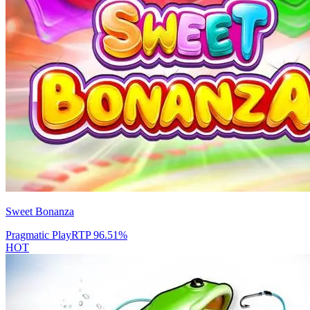
Sweet Bonanza
Pragmatic Play
RTP
96.51
%
HOT