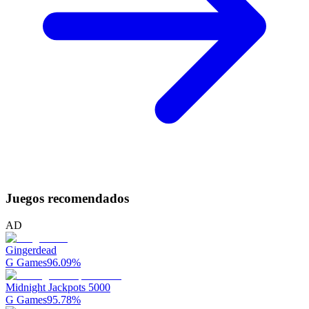
Juegos recomendados
AD
Gingerdead
G Games
96.09
%
Midnight Jackpots 5000
G Games
95.78
%