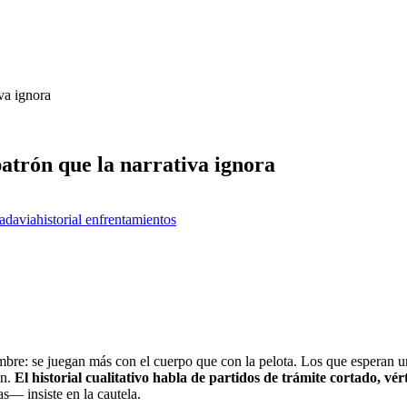
va ignora
atrón que la narrativa ignora
vadavia
historial enfrentamientos
bre: se juegan más con el cuerpo que con la pelota. Los que esperan un 
on.
El historial cualitativo habla de partidos de trámite cortado, v
as— insiste en la cautela.