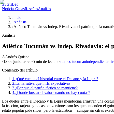
S
StatsBet
Noticias
Guías
Reseñas
Análisis
Inicio
›
Análisis
›
Atlético Tucumán vs Indep. Rivadavia: el patrón que la narrati
Análisis
Atlético Tucumán vs Indep. Rivadavia: el p
A
Andrés Quispe
·
13 de junio, 2026
·
5 min
de lectura
·
atletico tucuman
independiente ri
Contenido del artículo
1.
¿Qué cuenta el historial entre el Decano y la Lepra?
2.
La narrativa que infla expectativas
3.
¿Por qué el patrón táctico se mantiene?
4.
¿Dónde buscar el valor cuando no hay cuotas?
Los duelos entre el Decano y la Lepra mendocina arrastran una costum
la fricción, tarjetas y pocas conversiones son los que entienden el gui
relato popular pide show, pero la estadística —aunque sin cifras exact