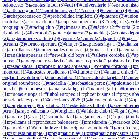
baloncesto
(
5
)
#
cuotas fútbol
(
5
)
#
adt
(
4
)
#
universitario
(
4
)
#
patron histo
(
4
)
#
atletico grau
(
4
)
#
sport huancayo
(
4
)
#
cusco
(
4
)
#
cienciano
(
4
)
#
cop
(
3
)
#
chapecoense-sc
(
3
)
#
probabilidad implícita
(
3
)
#
platense
(
3
)
#
union 
cordoba
(
3
)
#
slot machine
(
3
)
#
copa sudamericana
(
3
)
#
melgar
(
3
)
#
vol
moquegua
(
2
)
#
racing club
(
2
)
#
gimnasia m.
(
2
)
#
táctica
(
2
)
#
vitoria
(
2
)
rivadavia
(
2
)
#
liverpool
(
2
)
#
utc cajamarca
(
2
)
#
puebla
(
2
)
#
cuotas depor
(
2
)
#
tragamonedas online
(
2
)
#
geminis
(
2
)
#
inter
(
2
)
#
ligue 1
(
2
)
#
liga 1 
peruana
(
2
)
#
torneo apertura
(
2
)
#
mujer
(
2
)
#
apuestas liga 1
(
2
)
#
alianza
(
2
)
#
resultados
(
2
)
#
comerciantes unidos
(
1
)
#
gimnasia l.p.
(
1
)
#
central 
(
1
)
#
analisis apuestas
(
1
)
#
newells old boys
(
1
)
#
talleres cordoba
(
1
)
#
ap
pumas
(
1
)
#
independ. rivadavia
(
1
)
#
apuestas previa
(
1
)
#
historial enfr
(
1
)
#
estadisticas
(
1
)
#
probabilidades apuestas
(
1
)
#
central córdoba
(
1
)
#
a
montreal
(
1
)
#
apuestas brasileirao
(
1
)
#
charlotte fc
(
1
)
#
atlanta united
(
1
england revolution
(
1
)
#
cuotas futbol
(
1
)
#
mercado de tarjetas
(
1
)
#
inte
original soundtrack
(
1
)
#
medellin
(
1
)
#
sebastian perez
(
1
)
#
palestino
(
1
)
brasil
(
1
)
#
cremonese
(
1
)
#
analisis la liga
(
1
)
#
fixture liga 1
(
1
)
#
torneo 
(
1
)
#
cuotas europa
(
1
)
#
fútbol europeo
(
1
)
#
phoenix suns
(
1
)
#
props nba
presidenciales peru
(
1
)
#
elecciones 2026
(
1
)
#
intencion de voto
(
1
)
#
apu
(
1
)
#
tarjeta roja
(
1
)
#
roja futbol
(
1
)
#
estadísticas fútbol
(
1
)
#
arsenal feme
peru
(
1
)
#
rayo vallecano
(
1
)
#
brighton
(
1
)
#
athletic club
(
1
)
#
liga f
(
1
)
#
a
(
1
)
#
juarez
(
1
)
#
slot
(
1
)
#
soundtrack
(
1
)
#
tragamonedas
(
1
)
#
rtp
(
1
)
#
bulls
(
1
)
#
pelicans
(
1
)
#
pronóstico baloncesto
(
1
)
#
madureira
(
1
)
#
carioca 20
(
1
)
#
america
(
1
)
#
am i in love shine original soundtrack
(
1
)
#
reseña tra
(
1
)
#
apuesta multiple
(
1
)
#
pragmatic play
(
1
)
#
pragmatic play slots
(
1
)
#
(
1
)
#
octavos de final
(
1
)
#
aviator estrategia
(
1
)
#
crash game
(
1
)
#
jetx
(
1
)