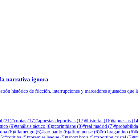
la narrativa ignora
rón histórico de fricción, interrupciones y marcadores ajustados que la 
al
(
21
)
#
cuotas
(
17
)
#
apuestas deportivas
(
17
)
#
historial
(
16
)
#
apuestas
(
1
tico
(
9
)
#
análisis táctico
(
8
)
#
corinthians
(
8
)
#
real madrid
(
7
)
#
probabilid
lona
(
6
)
#
flamengo
(
6
)
#
sao paulo
(
6
)
#
fluminense
(
6
)
#
rb bragantino
(
6
)
#
(
5
)
#
coritiba
(
5
)
#
premier league
(
5
)
#
sport boys
(
5
)
#
sporting cristal
(
5
)
#
m