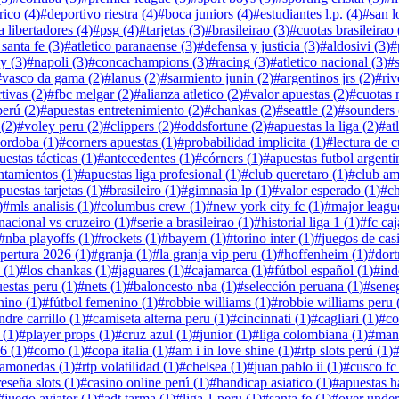
rico
(
4
)
#
deportivo riestra
(
4
)
#
boca juniors
(
4
)
#
estudiantes l.p.
(
4
)
#
san l
a libertadores
(
4
)
#
psg
(
4
)
#
tarjetas
(
3
)
#
brasileirao
(
3
)
#
cuotas brasileirao
santa fe
(
3
)
#
atletico paranaense
(
3
)
#
defensa y justicia
(
3
)
#
aldosivi
(
3
)
#
ey
(
3
)
#
napoli
(
3
)
#
concachampions
(
3
)
#
racing
(
3
)
#
atletico nacional
(
3
)
#
#
vasco da gama
(
2
)
#
lanus
(
2
)
#
sarmiento junin
(
2
)
#
argentinos jrs
(
2
)
#
riv
tivas
(
2
)
#
fbc melgar
(
2
)
#
alianza atletico
(
2
)
#
valor apuestas
(
2
)
#
cuotas 
perú
(
2
)
#
apuestas entretenimiento
(
2
)
#
chankas
(
2
)
#
seattle
(
2
)
#
sounders
(
2
)
#
voley peru
(
2
)
#
clippers
(
2
)
#
oddsfortune
(
2
)
#
apuestas la liga
(
2
)
#
at
cordoba
(
1
)
#
corners apuestas
(
1
)
#
probabilidad implicita
(
1
)
#
lectura de 
uestas tácticas
(
1
)
#
antecedentes
(
1
)
#
córners
(
1
)
#
apuestas futbol argenti
entamientos
(
1
)
#
apuestas liga profesional
(
1
)
#
club queretaro
(
1
)
#
club am
puestas tarjetas
(
1
)
#
brasileiro
(
1
)
#
gimnasia lp
(
1
)
#
valor esperado
(
1
)
#
ch
)
#
mls analisis
(
1
)
#
columbus crew
(
1
)
#
new york city fc
(
1
)
#
major leagu
rnacional vs cruzeiro
(
1
)
#
serie a brasileirao
(
1
)
#
historial liga 1
(
1
)
#
fc ca
#
nba playoffs
(
1
)
#
rockets
(
1
)
#
bayern
(
1
)
#
torino inter
(
1
)
#
juegos de cas
apertura 2026
(
1
)
#
granja
(
1
)
#
la granja vip peru
(
1
)
#
hoffenheim
(
1
)
#
dor
(
1
)
#
los chankas
(
1
)
#
jaguares
(
1
)
#
cajamarca
(
1
)
#
fútbol español
(
1
)
#
ind
estas peru
(
1
)
#
nets
(
1
)
#
baloncesto nba
(
1
)
#
selección peruana
(
1
)
#
sene
nino
(
1
)
#
fútbol femenino
(
1
)
#
robbie williams
(
1
)
#
robbie williams peru
ndre carrillo
(
1
)
#
camiseta alterna peru
(
1
)
#
cincinnati
(
1
)
#
cagliari
(
1
)
#
co
(
1
)
#
player props
(
1
)
#
cruz azul
(
1
)
#
junior
(
1
)
#
liga colombiana
(
1
)
#
man
26
(
1
)
#
como
(
1
)
#
copa italia
(
1
)
#
am i in love shine
(
1
)
#
rtp slots perú
(
1
)
gamonedas
(
1
)
#
rtp volatilidad
(
1
)
#
chelsea
(
1
)
#
juan pablo ii
(
1
)
#
cusco fc
reseña slots
(
1
)
#
casino online perú
(
1
)
#
handicap asiatico
(
1
)
#
apuestas 
#
juego aviator
(
1
)
#
adt tarma
(
1
)
#
liga 1 peru
(
1
)
#
santa fe
(
1
)
#
over under