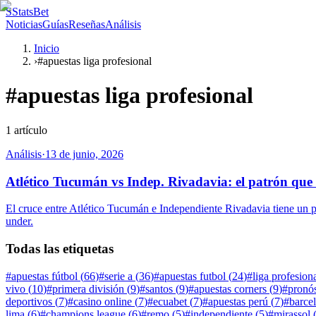
S
StatsBet
Noticias
Guías
Reseñas
Análisis
Inicio
›
#apuestas liga profesional
#
apuestas liga profesional
1
artículo
Análisis
·
13 de junio, 2026
Atlético Tucumán vs Indep. Rivadavia: el patrón que 
El cruce entre Atlético Tucumán e Independiente Rivadavia tiene un pat
under.
Todas las etiquetas
#
apuestas fútbol
(
66
)
#
serie a
(
36
)
#
apuestas futbol
(
24
)
#
liga profesion
vivo
(
10
)
#
primera división
(
9
)
#
santos
(
9
)
#
apuestas corners
(
9
)
#
pronós
deportivos
(
7
)
#
casino online
(
7
)
#
ecuabet
(
7
)
#
apuestas perú
(
7
)
#
barce
lima
(
6
)
#
champions league
(
6
)
#
remo
(
5
)
#
independiente
(
5
)
#
mirassol