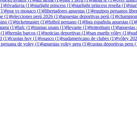
(
1
)
#
rivadavia
(
1
)
#
starlight princess
(
1
)
#
starlight princess reseña
(
1
)
#
star
(
1
)
#
psg vs monaco
(
1
)
#
libertadores apuestas
(
1
)
#
equipos peruanos libe
pe
(
1
)
#
elecciones perú 2026
(
1
)
#
apuestas deportivas perú
(
1
)
#
champion
sino
(
1
)
#
ticketmaster
(
1
)
#
futbol peruano
(
1
)
#
liga española apuestas
(
1
)
miami
(
1
)
#
lafc
(
1
)
#
pumas unam
(
1
)
#
levante
(
1
)
#
tottenham
(
1
)
#
apuestas 
(
1
)
#
hernán barcos
(
1
)
#
noticias deportivas
(
1
)
#
san martín vóley
(
1
)
#
sud
d
(
1
)
#
cuotas hoy
(
1
)
#
osasco
(
1
)
#
sudamericano de clubes
(
1
)
#
vóley 20
a peruana de voley
(
1
)
#
apuestas voley peru
(
1
)
#
cuotas deportivas peru
(