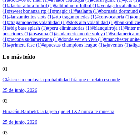
(
1
)
#
factor altura futbol
(
1
)
#
altitud peru futbol
(
1
)
#
ventaja local altura
(
1
)
#
sweet bonanza rtp
(
1
)
#
magic
(
1
)
#
atalanta
(
1
)
#
borussia dortmund
(
1
)
#
lanzamientos slots
(
1
)
#
rtp tragamonedas
(
1
)
#
convocatoria
(
1
)
#
on
(
1
)
#
tragamonedas volatilidad
(
1
)
#
slots alta volatilidad
(
1
)
#
bankroll ca
(
1
)
#
big bass splash
(
1
)
#
peru eliminatorias
(
1
)
#
blanquirroja
(
1
)
#
inter 
posiciones
(
1
)
#
osasuna
(
1
)
#
sudamericano de voley
(
1
)
#
sudamericano
(
1
)
#
recopa sudamericana
(
1
)
#
donde ver en vivo
(
1
)
#
manchester unite
(
1
)
#
primera fase
(
1
)
#
apuestas champions league
(
1
)
#
juventus
(
1
)
#
lig
Lo más leído
01
Clásico sin cuotas: la probabilidad fría que el relato esconde
25 de junio, 2026
02
Huracán-Banfield: la tarjeta que el 1X2 nunca te muestra
25 de junio, 2026
03