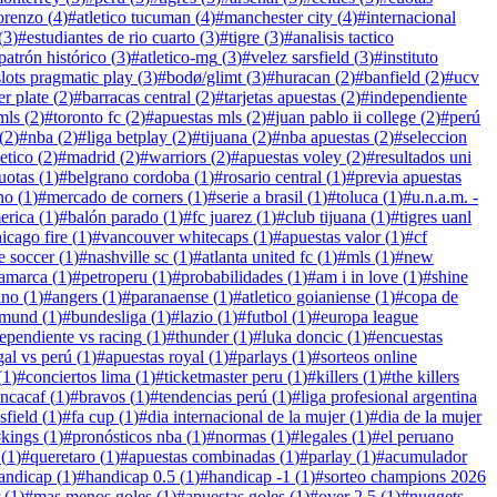
orenzo
(
4
)
#
atletico tucuman
(
4
)
#
manchester city
(
4
)
#
internacional
(
3
)
#
estudiantes de rio cuarto
(
3
)
#
tigre
(
3
)
#
analisis tactico
patrón histórico
(
3
)
#
atletico-mg
(
3
)
#
velez sarsfield
(
3
)
#
instituto
slots pragmatic play
(
3
)
#
bodø/glimt
(
3
)
#
huracan
(
2
)
#
banfield
(
2
)
#
ucv
er plate
(
2
)
#
barracas central
(
2
)
#
tarjetas apuestas
(
2
)
#
independiente
mls
(
2
)
#
toronto fc
(
2
)
#
apuestas mls
(
2
)
#
juan pablo ii college
(
2
)
#
perú
(
2
)
#
nba
(
2
)
#
liga betplay
(
2
)
#
tijuana
(
2
)
#
nba apuestas
(
2
)
#
seleccion
letico
(
2
)
#
madrid
(
2
)
#
warriors
(
2
)
#
apuestas voley
(
2
)
#
resultados uni
cuotas
(
1
)
#
belgrano cordoba
(
1
)
#
rosario central
(
1
)
#
previa apuestas
no
(
1
)
#
mercado de corners
(
1
)
#
serie a brasil
(
1
)
#
toluca
(
1
)
#
u.n.a.m. -
erica
(
1
)
#
balón parado
(
1
)
#
fc juarez
(
1
)
#
club tijuana
(
1
)
#
tigres uanl
icago fire
(
1
)
#
vancouver whitecaps
(
1
)
#
apuestas valor
(
1
)
#
cf
e soccer
(
1
)
#
nashville sc
(
1
)
#
atlanta united fc
(
1
)
#
mls
(
1
)
#
new
jamarca
(
1
)
#
petroperu
(
1
)
#
probabilidades
(
1
)
#
am i in love
(
1
)
#
shine
ino
(
1
)
#
angers
(
1
)
#
paranaense
(
1
)
#
atletico goianiense
(
1
)
#
copa de
tmund
(
1
)
#
bundesliga
(
1
)
#
lazio
(
1
)
#
futbol
(
1
)
#
europa league
ependiente vs racing
(
1
)
#
thunder
(
1
)
#
luka doncic
(
1
)
#
encuestas
gal vs perú
(
1
)
#
apuestas royal
(
1
)
#
parlays
(
1
)
#
sorteos online
(
1
)
#
conciertos lima
(
1
)
#
ticketmaster peru
(
1
)
#
killers
(
1
)
#
the killers
ncacaf
(
1
)
#
bravos
(
1
)
#
tendencias perú
(
1
)
#
liga profesional argentina
sfield
(
1
)
#
fa cup
(
1
)
#
dia internacional de la mujer
(
1
)
#
dia de la mujer
#
kings
(
1
)
#
pronósticos nba
(
1
)
#
normas
(
1
)
#
legales
(
1
)
#
el peruano
(
1
)
#
queretaro
(
1
)
#
apuestas combinadas
(
1
)
#
parlay
(
1
)
#
acumulador
handicap
(
1
)
#
handicap 0.5
(
1
)
#
handicap -1
(
1
)
#
sorteo champions 2026
(
1
)
#
mas menos goles
(
1
)
#
apuestas goles
(
1
)
#
over 2.5
(
1
)
#
nuggets