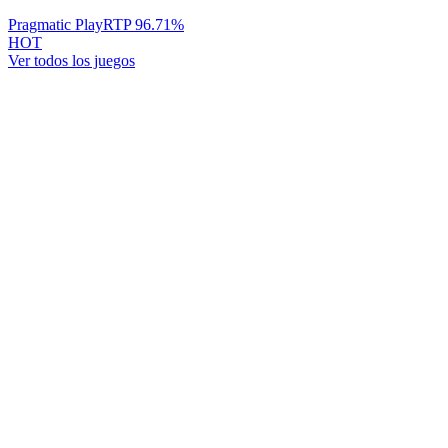
Pragmatic Play
RTP
96.71
%
HOT
Ver todos los juegos