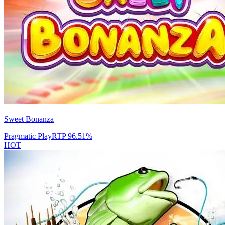
Sweet Bonanza
Pragmatic Play
RTP
96.51
%
HOT