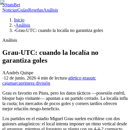
S
StatsBet
Noticias
Guías
Reseñas
Análisis
Inicio
›
Análisis
›
Grau-UTC: cuando la localía no garantiza goles
Análisis
Grau-UTC: cuando la localía no
garantiza goles
A
Andrés Quispe
·
12 de junio, 2026
·
4 min
de lectura
·
atletico grau
utc
cajamarca
primera división
Grau es favorito en Piura, pero los datos tácticos —posesión estéril,
bloque bajo visitante— apuntan a un partido cerrado. La localía infla
la cuota; los mercados de pocos goles y corners tardíos ofrecen
mejor relación riesgo-beneficio.
Los partidos en el estadio Miguel Grau suelen escribirse con dos
guiones antagónicos: el local intenta imponer un ritmo vertical desde
el arranque, mientras el forastero se planta con un 4-4-2 compacto