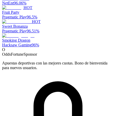
NetEnt
96.06
%
HOT
Fruit Party
Pragmatic Play
96.5
%
HOT
Sweet Bonanza
Pragmatic Play
96.51
%
Smoking Dragon
Hacksaw Gaming
96
%
O
OddsFortune
Sponsor
Apuestas deportivas con las mejores cuotas. Bono de bienvenida
para nuevos usuarios.