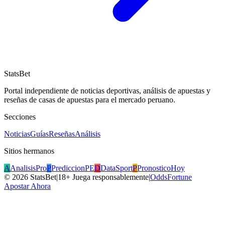
StatsBet
Portal independiente de noticias deportivas, análisis de apuestas y
reseñas de casas de apuestas para el mercado peruano.
Secciones
Noticias
Guías
Reseñas
Análisis
Sitios hermanos
A
AnalisisPro
P
PrediccionPE
D
DataSport
P
PronosticoHoy
©
2026
StatsBet
|
18+ Juega responsablemente
|
OddsFortune
Apostar Ahora