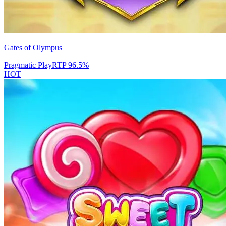
Gates of Olympus
Pragmatic Play
RTP
96.5
%
HOT