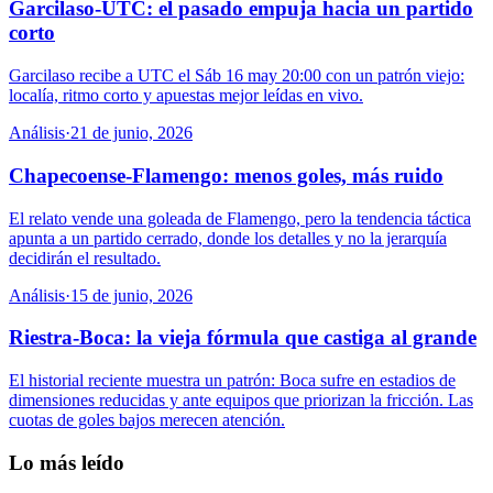
Garcilaso-UTC: el pasado empuja hacia un partido
corto
Garcilaso recibe a UTC el Sáb 16 may 20:00 con un patrón viejo:
localía, ritmo corto y apuestas mejor leídas en vivo.
Análisis
·
21 de junio, 2026
Chapecoense-Flamengo: menos goles, más ruido
El relato vende una goleada de Flamengo, pero la tendencia táctica
apunta a un partido cerrado, donde los detalles y no la jerarquía
decidirán el resultado.
Análisis
·
15 de junio, 2026
Riestra-Boca: la vieja fórmula que castiga al grande
El historial reciente muestra un patrón: Boca sufre en estadios de
dimensiones reducidas y ante equipos que priorizan la fricción. Las
cuotas de goles bajos merecen atención.
Lo más leído