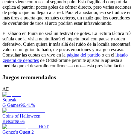
centro viene con rosca al segundo palo. Esta fragilidad compartida
explica el patrón: pocos goles de córner directo, pero varias acciones
de peligro que no llegan a la red. Para el apostador, eso se traduce en
más tiros a puerta que remates certeros, un matiz que los operadores
de over/under de tiros al arco podrían estar infravalorando.
El sábado en Piura no será un festival de goles. La lectura táctica fría
señala que la visita neutralizará el ímpetu local con pausa y orden
defensivo. Quien quiera ir más allá del ruido de la localía encontrará
valor en un guion trabado, de pocas emociones y margen escaso.
Consultar las cuotas en vivo en la
página del partido
o en el
listado
general de deportes
de OddsFortune permite ajustar la apuesta a
medida que el desarrollo confirme —o no— esta previsión táctica.
Juegos recomendados
AD
Squeak
G Games
96.41
%
Coins of Halloween
Betsoft
96
%
HOT
Gonzo's Quest 2