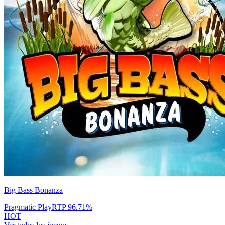
Big Bass Bonanza
Pragmatic Play
RTP
96.71
%
HOT