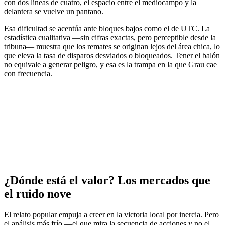
con dos líneas de cuatro, el espacio entre el mediocampo y la
delantera se vuelve un pantano.
Esa dificultad se acentúa ante bloques bajos como el de UTC. La
estadística cualitativa —sin cifras exactas, pero perceptible desde la
tribuna— muestra que los remates se originan lejos del área chica, lo
que eleva la tasa de disparos desviados o bloqueados. Tener el balón
no equivale a generar peligro, y esa es la trampa en la que Grau cae
con frecuencia.
¿Dónde está el valor? Los mercados que
el ruido nove
El relato popular empuja a creer en la victoria local por inercia. Pero
el análisis más frío —el que mira la secuencia de acciones y no el