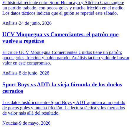
El historial reciente entre Sport Huancayo y Atlético Grau sugiere
un partido trabado, con pocos goles y mucha fricción en el medio.
Los datos tácticos indican que el guión se repetirá este sábado.
Análisis
·
24 de junio, 2026
UCV Moquegua vs Comerciantes: el patrón que
vuelve a repetirse
El cruce UCV Moquegua-Comerciantes Unidos tiene un patrón:
pocos goles, fricción y balón parado. Análisis táctico y dónde buscar
valor en este compromiso.
Análisis
·
8 de junio, 2026
Sport Boys vs ADT: la vieja fórmula de los duelos
cerrados
Los datos históricos entre Sport Boys y ADT apuntan a un partido
de pocos goles y mucha fricción. La lectura táctica y los mercados
de valor más allá del resultado.
Noticias
·
9 de mayo, 2026