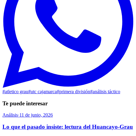
#
atletico grau
#
utc cajamarca
#
primera división
#
análisis táctico
Te puede interesar
Análisis
·
11 de junio, 2026
Lo que el pasado insiste: lectura del Huancayo-Grau