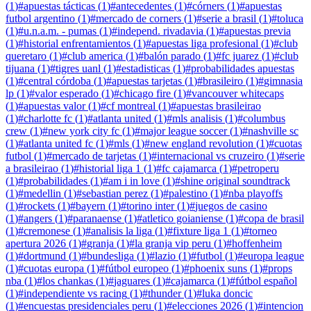
(
1
)
#
apuestas tácticas
(
1
)
#
antecedentes
(
1
)
#
córners
(
1
)
#
apuestas
futbol argentino
(
1
)
#
mercado de corners
(
1
)
#
serie a brasil
(
1
)
#
toluca
(
1
)
#
u.n.a.m. - pumas
(
1
)
#
independ. rivadavia
(
1
)
#
apuestas previa
(
1
)
#
historial enfrentamientos
(
1
)
#
apuestas liga profesional
(
1
)
#
club
queretaro
(
1
)
#
club america
(
1
)
#
balón parado
(
1
)
#
fc juarez
(
1
)
#
club
tijuana
(
1
)
#
tigres uanl
(
1
)
#
estadisticas
(
1
)
#
probabilidades apuestas
(
1
)
#
central córdoba
(
1
)
#
apuestas tarjetas
(
1
)
#
brasileiro
(
1
)
#
gimnasia
lp
(
1
)
#
valor esperado
(
1
)
#
chicago fire
(
1
)
#
vancouver whitecaps
(
1
)
#
apuestas valor
(
1
)
#
cf montreal
(
1
)
#
apuestas brasileirao
(
1
)
#
charlotte fc
(
1
)
#
atlanta united
(
1
)
#
mls analisis
(
1
)
#
columbus
crew
(
1
)
#
new york city fc
(
1
)
#
major league soccer
(
1
)
#
nashville sc
(
1
)
#
atlanta united fc
(
1
)
#
mls
(
1
)
#
new england revolution
(
1
)
#
cuotas
futbol
(
1
)
#
mercado de tarjetas
(
1
)
#
internacional vs cruzeiro
(
1
)
#
serie
a brasileirao
(
1
)
#
historial liga 1
(
1
)
#
fc cajamarca
(
1
)
#
petroperu
(
1
)
#
probabilidades
(
1
)
#
am i in love
(
1
)
#
shine original soundtrack
(
1
)
#
medellin
(
1
)
#
sebastian perez
(
1
)
#
palestino
(
1
)
#
nba playoffs
(
1
)
#
rockets
(
1
)
#
bayern
(
1
)
#
torino inter
(
1
)
#
juegos de casino
(
1
)
#
angers
(
1
)
#
paranaense
(
1
)
#
atletico goianiense
(
1
)
#
copa de brasil
(
1
)
#
cremonese
(
1
)
#
analisis la liga
(
1
)
#
fixture liga 1
(
1
)
#
torneo
apertura 2026
(
1
)
#
granja
(
1
)
#
la granja vip peru
(
1
)
#
hoffenheim
(
1
)
#
dortmund
(
1
)
#
bundesliga
(
1
)
#
lazio
(
1
)
#
futbol
(
1
)
#
europa league
(
1
)
#
cuotas europa
(
1
)
#
fútbol europeo
(
1
)
#
phoenix suns
(
1
)
#
props
nba
(
1
)
#
los chankas
(
1
)
#
jaguares
(
1
)
#
cajamarca
(
1
)
#
fútbol español
(
1
)
#
independiente vs racing
(
1
)
#
thunder
(
1
)
#
luka doncic
(
1
)
#
encuestas presidenciales peru
(
1
)
#
elecciones 2026
(
1
)
#
intencion