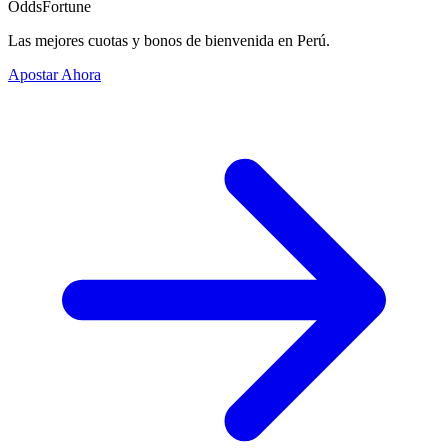
OddsFortune
Las mejores cuotas y bonos de bienvenida en Perú.
Apostar Ahora