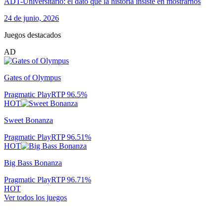
ADT-Universitario: el dato que la historia insiste en mostrarnos
24 de junio, 2026
Juegos destacados
AD
Gates of Olympus
Pragmatic Play
RTP
96.5
%
HOT
Sweet Bonanza
Pragmatic Play
RTP
96.51
%
HOT
Big Bass Bonanza
Pragmatic Play
RTP
96.71
%
HOT
Ver todos los juegos