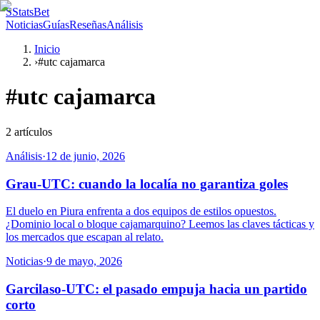
S
StatsBet
Noticias
Guías
Reseñas
Análisis
Inicio
›
#utc cajamarca
#
utc cajamarca
2
artículos
Análisis
·
12 de junio, 2026
Grau-UTC: cuando la localía no garantiza goles
El duelo en Piura enfrenta a dos equipos de estilos opuestos.
¿Dominio local o bloque cajamarquino? Leemos las claves tácticas y
los mercados que escapan al relato.
Noticias
·
9 de mayo, 2026
Garcilaso-UTC: el pasado empuja hacia un partido
corto