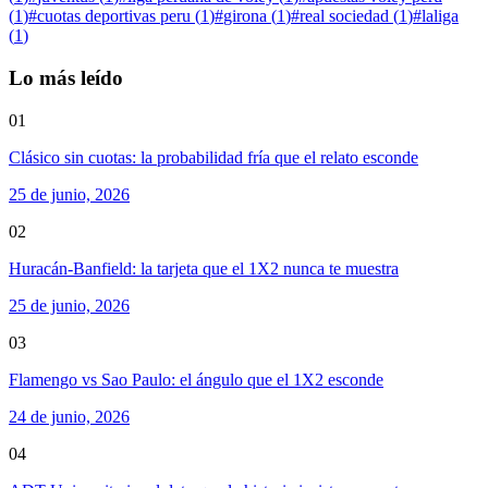
(
1
)
#
cuotas deportivas peru
(
1
)
#
girona
(
1
)
#
real sociedad
(
1
)
#
laliga
(
1
)
Lo más leído
01
Clásico sin cuotas: la probabilidad fría que el relato esconde
25 de junio, 2026
02
Huracán-Banfield: la tarjeta que el 1X2 nunca te muestra
25 de junio, 2026
03
Flamengo vs Sao Paulo: el ángulo que el 1X2 esconde
24 de junio, 2026
04