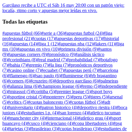
Garcilaso recibe a UTC el Sáb 16 may 20:00 con un patrón viejo:
localía, ritmo corto y apuestas mejor leídas en vivo.
Todas las etiquetas
#
apuestas fútbol
(
66
)
#
serie a
(
36
)
#
apuestas futbol
(
24
)
#
liga
profesional
(
21
)
#
cuotas
(
17
)
#
apuestas deportivas
(
17
)
#
historial
(
16
)
#
apuestas
(
14
)
#
liga 1
(
12
)
#
apuestas nba
(
12
)
#
lakers
(
11
)
#
liga
mx
(
10
)
#
apuestas en vivo
(
10
)
#
primera división
(
9
)
#
santos
(
9
)
#
apuestas corners
(
9
)
#
pronóstico
(
9
)
#
análisis táctico
(
8
)
#
corinthians
(
8
)
#
real madrid
(
7
)
#
probabilidad
(
7
)
#
botafogo
(
7
)
#
bahia
(
7
)
#
gremio
(
7
)
#
la liga
(
7
)
#
pronósticos deportivos
(
7
)
#
casino online
(
7
)
#
ecuabet
(
7
)
#
apuestas perú
(
7
)
#
barcelona
(
6
)
#
flamengo
(
6
)
#
sao paulo
(
6
)
#
fluminense
(
6
)
#
rb bragantino
(
6
)
#
corners
(
6
)
#
cruzeiro
(
6
)
#
deportivo garcilaso
(
6
)
#
palmeiras
(
6
)
#
alianza lima
(
6
)
#
champions league
(
6
)
#
remo
(
5
)
#
independiente
(
5
)
#
mirassol
(
5
)
#
coritiba
(
5
)
#
premier league
(
5
)
#
sport boys
(
5
)
#
sporting cristal
(
5
)
#
monterrey
(
5
)
#
peru
(
5
)
#
tigres
(
5
)
#
arsenal
(
5
)
#
celtics
(
5
)
#
cuotas baloncesto
(
5
)
#
cuotas fútbol
(
5
)
#
adt
(
4
)
#
universitario
(
4
)
#
patron historico
(
4
)
#
deportivo riestra
(
4
)
#
boca
juniors
(
4
)
#
estudiantes l.p.
(
4
)
#
san lorenzo
(
4
)
#
atletico tucuman
(
4
)
#
manchester city
(
4
)
#
internacional
(
4
)
#
atletico grau
(
4
)
#
sport
huancayo
(
4
)
#
cusco
(
4
)
#
cienciano
(
4
)
#
copa libertadores
(
4
)
#
psg
(
4
)
#
tarjetas
(
3
)
#
brasileirao
(
3
)
#
cuotas brasileirao
(
3
)
#
estudiantes de