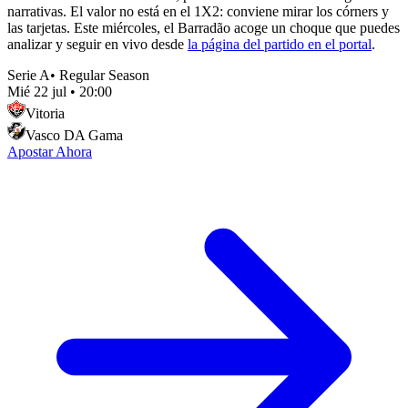
narrativas. El valor no está en el 1X2: conviene mirar los córners y
las tarjetas. Este miércoles, el Barradão acoge un choque que puedes
analizar y seguir en vivo desde
la página del partido en el portal
.
Serie A
•
Regular Season
Mié 22 jul
•
20:00
Vitoria
Vasco DA Gama
Apostar Ahora