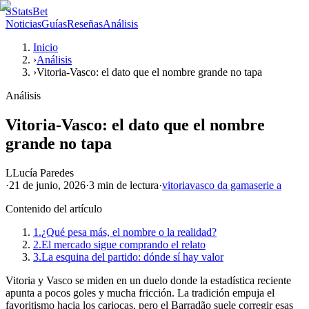
S
StatsBet
Noticias
Guías
Reseñas
Análisis
Inicio
›
Análisis
›
Vitoria-Vasco: el dato que el nombre grande no tapa
Análisis
Vitoria-Vasco: el dato que el nombre
grande no tapa
L
Lucía Paredes
·
21 de junio, 2026
·
3 min
de lectura
·
vitoria
vasco da gama
serie a
Contenido del artículo
1.
¿Qué pesa más, el nombre o la realidad?
2.
El mercado sigue comprando el relato
3.
La esquina del partido: dónde sí hay valor
Vitoria y Vasco se miden en un duelo donde la estadística reciente
apunta a pocos goles y mucha fricción. La tradición empuja el
favoritismo hacia los cariocas, pero el Barradão suele corregir esas