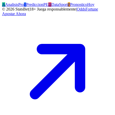
A
AnalisisPro
P
PrediccionPE
D
DataSport
P
PronosticoHoy
©
2026
StatsBet
|
18+ Juega responsablemente
|
OddsFortune
Apostar Ahora