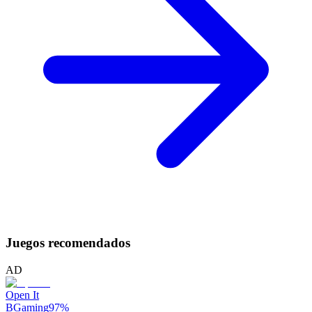
Juegos recomendados
AD
Open It
BGaming
97
%