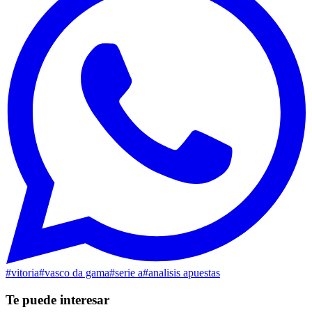
#
vitoria
#
vasco da gama
#
serie a
#
analisis apuestas
Te puede interesar