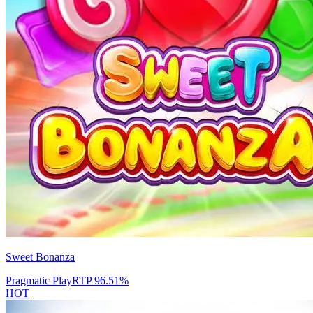
Sweet Bonanza
Pragmatic Play
RTP
96.51
%
HOT