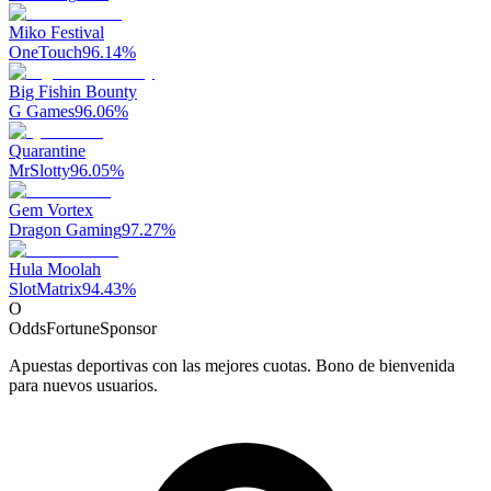
Miko Festival
OneTouch
96.14
%
Big Fishin Bounty
G Games
96.06
%
Quarantine
MrSlotty
96.05
%
Gem Vortex
Dragon Gaming
97.27
%
Hula Moolah
SlotMatrix
94.43
%
O
OddsFortune
Sponsor
Apuestas deportivas con las mejores cuotas. Bono de bienvenida
para nuevos usuarios.