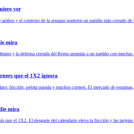
uiere ver
re ambos y el contexto de la semana sugieren un partido más cerrado de l
ie mira
orinthians y la defensa cerrada del Remo apuntan a un partido con mucha
orners que el 1X2 ignora
laro: fricción, pelota parada y muchos corners. El mercado de esquinas, 
die mira
e el 1X2. El desgaste del calendario eleva la fricción y las tarjetas a