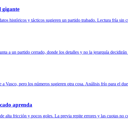
 gigante
tos históricos y tácticos sugieren un partido trabado. Lectura fría sin c
ta a un partido cerrado, donde los detalles y no la jerarquía decidirán 
e a Vasco, pero los números sugieren otra cosa. Análisis frío para el due
ercado aprenda
e alta fricción y pocos goles. La previa repite errores y las cuotas no c