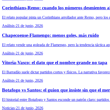
Corinthians-Remo: cuando los números desmienten al
El relato popular pinta un Corinthians arrollador ante Remo, pero los da
Análisis
·
21 de junio, 2026
Chapecoense-Flamengo: menos goles, más ruido
El relato vende una goleada de Flamengo, pero la tendencia táctica apun
Análisis
·
21 de junio, 2026
Vitoria-Vasco: el dato que el nombre grande no tapa
El Barradão suele dictar partidos cortos y físicos. La narrativa favorec
Análisis
·
21 de junio, 2026
Botafogo vs Santos: el guion que insiste sin que el m
El historial entre Botafogo y Santos esconde un patrón claro: partidos d
Noticias
·
21 de junio, 2026