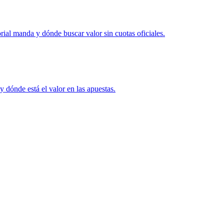
rial manda y dónde buscar valor sin cuotas oficiales.
y dónde está el valor en las apuestas.