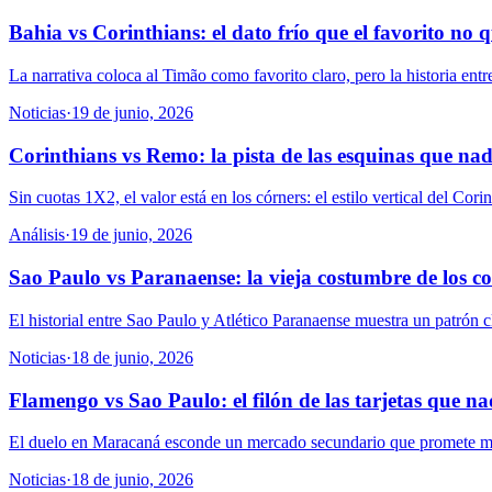
Bahia vs Corinthians: el dato frío que el favorito no q
La narrativa coloca al Timão como favorito claro, pero la historia ent
Noticias
·
19 de junio, 2026
Corinthians vs Remo: la pista de las esquinas que nad
Sin cuotas 1X2, el valor está en los córners: el estilo vertical del C
Análisis
·
19 de junio, 2026
Sao Paulo vs Paranaense: la vieja costumbre de los c
El historial entre Sao Paulo y Atlético Paranaense muestra un patrón c
Noticias
·
18 de junio, 2026
Flamengo vs Sao Paulo: el filón de las tarjetas que na
El duelo en Maracaná esconde un mercado secundario que promete más qu
Noticias
·
18 de junio, 2026