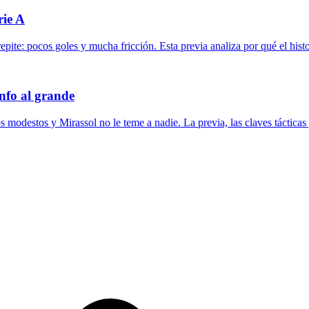
rie A
pite: pocos goles y mucha fricción. Esta previa analiza por qué el histo
unfo al grande
 modestos y Mirassol no le teme a nadie. La previa, las claves tácticas 