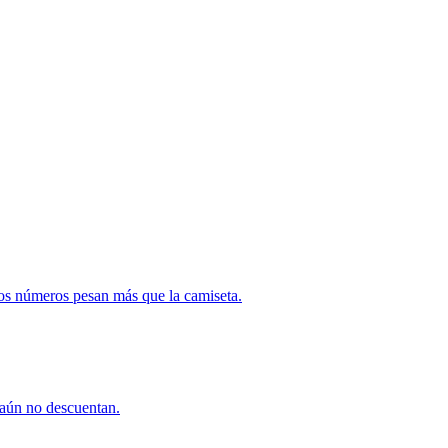
 Los números pesan más que la camiseta.
 aún no descuentan.