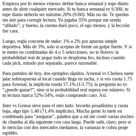
Empieza por lo menos vistoso: define banca semanal y tope diario
antes de abrir cualquier mercado. Si tu banca semanal es S/300, tu
tope diario debería ser máximo 20% (S/60). Más no da. Te quedas
sin aire para corregir lectura. Yo jugaba 35% porque me sentía
“afilado”, y bueno, la cuenta duró poco, el ego menos, y la lección
fue cara.
Luego, regla concreta de stake: 1% a 2% por apuesta simple
deportiva. Más de 3%, solo si aceptas de frente un golpe fuerte. Y si
te metes en combinadas de 4 o 5 selecciones, no te florees: la
probabilidad real de pegar todo se desploma feo, incluso cuando
cada pick, mirado por separado, parece razonable.
Para partidos de hoy, dos ejemplos rápidos. Arsenal vs Chelsea suele
jalar sobreapuesta al local cuando llega en racha, y si ves cuota 1.75
para Arsenal, la implícita ronda 57.1% (1/1.75); la pregunta no es
“¿puede ganar?”, sino si tu probabilidad real supera ese número. Si
tu lectura marca 52%-54%, estás comprando caro. Así.
Inter vs Genoa sirve para el otro lado: favorito pesadísimo y cuota
baja, algo tipo 1.40 (71.4% implícito). Mucha gente lo mete en
combinada para “asegurar”, palabra que a mí me costó varias noches
de chamba al día siguiente con cara larga. Puede salir, claro, pero si
lo mezclas con dos mercados medianos, la varianza te cobra peaje
rapidito.