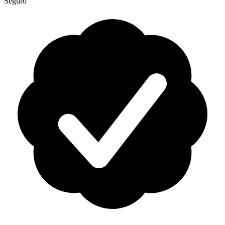
Seguro