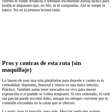
cerebro te vende revancha y terminas escribiendo poesía táctica para
justificar disparates que, en frío, ni tú comprarías. Ahí se rompe la
banca. No en la primera lectura mala.
Pros y contras de esta ruta (sin
maquillaje)
Lo bueno de usar una sola plataforma para deporte y casino es la
comodidad: depósitos, historial y retiros en una única interfaz.
Práctico. También suma tener mercados en vivo para mover
exposición si el partido se voltea temprano. Si eres ordenado, el cash
out parcial puede recortar daño, aunque no siempre conviene por la
comisión escondida en la cuota que te ofrecen.
Lo malo, para la mayoría, pesa más. Mezclar verticales acelera