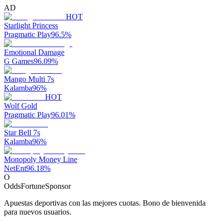
AD
HOT
Starlight Princess
Pragmatic Play
96.5
%
Emotional Damage
G Games
96.09
%
Mango Multi 7s
Kalamba
96
%
HOT
Wolf Gold
Pragmatic Play
96.01
%
Star Bell 7s
Kalamba
96
%
Monopoly Money Line
NetEnt
96.18
%
O
OddsFortune
Sponsor
Apuestas deportivas con las mejores cuotas. Bono de bienvenida
para nuevos usuarios.