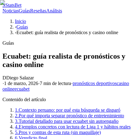
S
StatsBet
Noticias
Guías
Reseñas
Análisis
Inicio
›
Guías
›
Ecuabet: guía realista de pronósticos y casino online
Guías
Ecuabet: guía realista de pronósticos y
casino online
D
Diego Salazar
·
1 de marzo, 2026
·
7 min
de lectura
·
pronósticos deportivos
casino
online
ecuabet
Contenido del artículo
1.
Contexto peruano: por qué esta búsqueda se disparó
2.
Por qué importa separar pronóstico de entretenimiento
3.
Tutorial detallado para usar ecuabet sin autoengaño
4.
Ejemplos concretos con lectura de Liga 1 y hábitos reales
5.
Pros y contras de esta ruta (sin maquillaje)
6.
Veredicto final