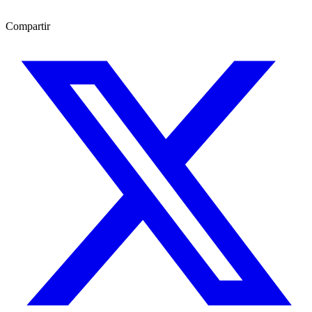
Compartir