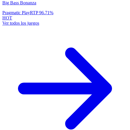
Big Bass Bonanza
Pragmatic Play
RTP
96.71
%
HOT
Ver todos los juegos