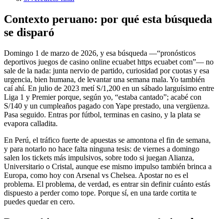
Contexto peruano: por qué esta búsqueda
se disparó
Domingo 1 de marzo de 2026, y esa búsqueda —“pronósticos
deportivos juegos de casino online ecuabet https ecuabet com”— no
sale de la nada: junta nervio de partido, curiosidad por cuotas y esa
urgencia, bien humana, de levantar una semana mala. Yo también
caí ahí. En julio de 2023 metí S/1,200 en un sábado larguísimo entre
Liga 1 y Premier porque, según yo, “estaba cantado”; acabé con
S/140 y un cumpleaños pagado con Yape prestado, una vergüenza.
Pasa seguido. Entras por fútbol, terminas en casino, y la plata se
evapora calladita.
En Perú, el tráfico fuerte de apuestas se amontona el fin de semana,
y para notarlo no hace falta ninguna tesis: de viernes a domingo
salen los tickets más impulsivos, sobre todo si juegan Alianza,
Universitario o Cristal, aunque ese mismo impulso también brinca a
Europa, como hoy con Arsenal vs Chelsea. Apostar no es el
problema. El problema, de verdad, es entrar sin definir cuánto estás
dispuesto a perder como tope. Porque sí, en una tarde cortita te
puedes quedar en cero.