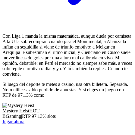
Con Liga 1 manda la misma matemática, aunque duela por camiseta.
A la U la sobrecompran cuando pisa el Monumental; a Alianza la
inflan en seguidilla si viene de triunfo emotivo; a Melgar en
Arequipa le subestiman el ritmo inicial; y Cienciano en Cusco suele
mover líneas de goles por una altura mal calibrada en vivo. Mi
opinión, debatible: en Perú el mercado no siempre sabe más, a veces
solo repite narrativa radial y ya. Y tú también la repites. Cuando te
conviene.
Si luego del deporte te metes a casino, usa otra billetera. Separada.
No reutilices saldo perdido de apuestas. Y si eliges un juego con
RTP de 97.13% como
Mystery Heist
HOT
BGaming
|
RTP
97.13
%
|
slots
Jugar ahora