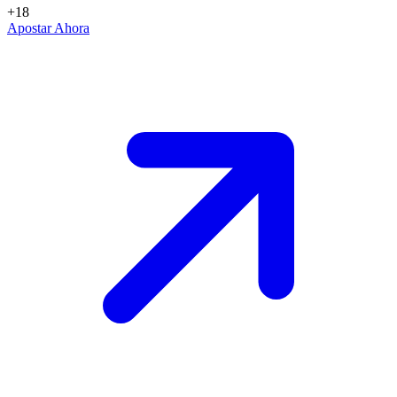
+18
Apostar Ahora