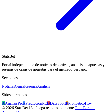
StatsBet
Portal independiente de noticias deportivas, análisis de apuestas y
reseñas de casas de apuestas para el mercado peruano.
Secciones
Noticias
Guías
Reseñas
Análisis
Sitios hermanos
A
AnalisisPro
P
PrediccionPE
D
DataSport
P
PronosticoHoy
©
2026
StatsBet
|
18+ Juega responsablemente
|
OddsFortune