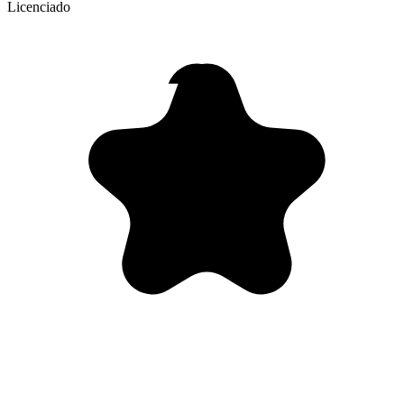
Licenciado