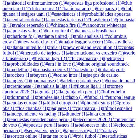
(
1
)
#
historial enfrentamientos
(
1
)
#
apuestas liga profesional
(
1
)
#
club
queretaro
(
1
)
#
club america
(
1
)
#
balón parado
(
1
)
#
fc juarez
(
1
)
#
club
tijuana
(
1
)
#
tigres uanl
(
1
)
#
estadisticas
(
1
)
#
probabilidades apuestas
(
1
)
#
central córdoba
(
1
)
#
apuestas tarjetas
(
1
)
#
brasileiro
(
1
)
#
gimnasia
lp
(
1
)
#
valor esperado
(
1
)
#
chicago fire
(
1
)
#
vancouver whitecaps
(
1
)
#
apuestas valor
(
1
)
#
cf montreal
(
1
)
#
apuestas brasileirao
(
1
)
#
charlotte fc
(
1
)
#
atlanta united
(
1
)
#
mls analisis
(
1
)
#
columbus
crew
(
1
)
#
new york city fc
(
1
)
#
major league soccer
(
1
)
#
nashville sc
(
1
)
#
atlanta united fc
(
1
)
#
mls
(
1
)
#
new england revolution
(
1
)
#
cuotas
futbol
(
1
)
#
mercado de tarjetas
(
1
)
#
internacional vs cruzeiro
(
1
)
#
serie
a brasileirao
(
1
)
#
historial liga 1
(
1
)
#
fc cajamarca
(
1
)
#
petroperu
(
1
)
#
probabilidades
(
1
)
#
am i in love
(
1
)
#
shine original soundtrack
(
1
)
#
medellin
(
1
)
#
sebastian perez
(
1
)
#
palestino
(
1
)
#
nba playoffs
(
1
)
#
rockets
(
1
)
#
bayern
(
1
)
#
torino inter
(
1
)
#
juegos de casino
(
1
)
#
angers
(
1
)
#
paranaense
(
1
)
#
atletico goianiense
(
1
)
#
copa de brasil
(
1
)
#
cremonese
(
1
)
#
analisis la liga
(
1
)
#
fixture liga 1
(
1
)
#
torneo
apertura 2026
(
1
)
#
granja
(
1
)
#
la granja vip peru
(
1
)
#
hoffenheim
(
1
)
#
dortmund
(
1
)
#
bundesliga
(
1
)
#
lazio
(
1
)
#
futbol
(
1
)
#
europa league
(
1
)
#
cuotas europa
(
1
)
#
fútbol europeo
(
1
)
#
phoenix suns
(
1
)
#
props
nba
(
1
)
#
los chankas
(
1
)
#
jaguares
(
1
)
#
cajamarca
(
1
)
#
fútbol español
(
1
)
#
independiente vs racing
(
1
)
#
thunder
(
1
)
#
luka doncic
(
1
)
#
encuestas presidenciales peru
(
1
)
#
elecciones 2026
(
1
)
#
intencion
de voto
(
1
)
#
apuestas peru
(
1
)
#
nets
(
1
)
#
baloncesto nba
(
1
)
#
selección
peruana
(
1
)
#
senegal vs perú
(
1
)
#
apuestas royal
(
1
)
#
parlays
(
1
)
#
sorteos online
(
1
)
#
tarjeta roja
(
1
)
#
roja futbol
(
1
)
#
estadísticas