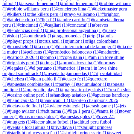
fútbol
(
1
)
#
arsenal femenino
(
1
)
#
fútbol femenino
(
1
)
#
robbie williams
(
1
)
#
robbie williams peru
(
1
)
#
conciertos lima
(
1
)
#
ticketmaster peru
(
1
)
#
killers
(
1
)
#
the killers peru
(
1
)
#
rayo vallecano
(
1
)
#
brighton
(
1
)
#
athletic club
(
1
)
#
liga f
(
1
)
#
andre carrillo
(
1
)
#
camiseta alterna
peru
(
1
)
#
cincinnati
(
1
)
#
cagliari
(
1
)
#
concacaf
(
1
)
#
bravos
(
1
)
#
tendencias perú
(
1
)
#
liga profesional argentina
(
1
)
#
juarez
(
1
)
#
slot
(
1
)
#
soundtrack
(
1
)
#
tragamonedas
(
1
)
#
rtp
(
1
)
#
bulls
(
1
)
#
player props
(
1
)
#
cruz azul
(
1
)
#
junior
(
1
)
#
liga colombiana
(
1
)
#
mansfield
(
1
)
#
fa cup
(
1
)
#
dia internacional de la mujer
(
1
)
#
dia de
la mujer
(
1
)
#
pelicans
(
1
)
#
pronóstico baloncesto
(
1
)
#
madureira
(
1
)
#
carioca 2026
(
1
)
#
como
(
1
)
#
copa italia
(
1
)
#
am i in love shine
(
1
)
#
rtp slots perú
(
1
)
#
kings
(
1
)
#
pronósticos nba
(
1
)
#
normas
(
1
)
#
legales
(
1
)
#
el peruano
(
1
)
#
america
(
1
)
#
am i in love shine
original soundtrack
(
1
)
#
reseña tragamonedas
(
1
)
#
rtp volatilidad
(
1
)
#
chelsea
(
1
)
#
juan pablo ii
(
1
)
#
cusco fc
(
1
)
#
queretaro
(
1
)
#
apuestas combinadas
(
1
)
#
parlay
(
1
)
#
acumulador
(
1
)
#
apuesta
multiple
(
1
)
#
pragmatic play
(
1
)
#
pragmatic play slots
(
1
)
#
reseña slots
(
1
)
#
casino online perú
(
1
)
#
handicap asiatico
(
1
)
#
apuestas handicap
(
1
)
#
handicap 0.5
(
1
)
#
handicap -1
(
1
)
#
sorteo champions 2026
(
1
)
#
octavos de final
(
1
)
#
aviator estrategia
(
1
)
#
crash game
(
1
)
#
jetx
(
1
)
#
juego aviator
(
1
)
#
adt tarma
(
1
)
#
liga 1 peru
(
1
)
#
santa fe
(
1
)
#
over
under
(
1
)
#
mas menos goles
(
1
)
#
apuestas goles
(
1
)
#
over 2.5
(
1
)
#
nuggets
(
1
)
#
factor altura futbol
(
1
)
#
altitud peru futbol
(
1
)
#
ventaja local altura
(
1
)
#
rivadavia
(
1
)
#
starlight princess
(
1
)
#
starlight princess reseña
(
1
)
#
starlight princess rtp
(
1
)
#
sweet