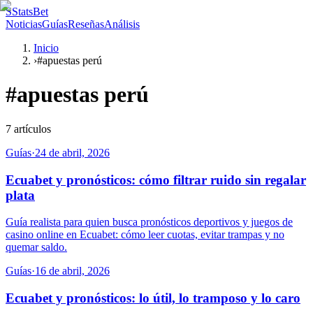
S
StatsBet
Noticias
Guías
Reseñas
Análisis
Inicio
›
#apuestas perú
#
apuestas perú
7
artículos
Guías
·
24 de abril, 2026
Ecuabet y pronósticos: cómo filtrar ruido sin regalar
plata
Guía realista para quien busca pronósticos deportivos y juegos de
casino online en Ecuabet: cómo leer cuotas, evitar trampas y no
quemar saldo.
Guías
·
16 de abril, 2026
Ecuabet y pronósticos: lo útil, lo tramposo y lo caro