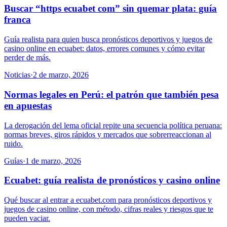
Buscar “https ecuabet com” sin quemar plata: guía
franca
Guía realista para quien busca pronósticos deportivos y juegos de
casino online en ecuabet: datos, errores comunes y cómo evitar
perder de más.
Noticias
·
2 de marzo, 2026
Normas legales en Perú: el patrón que también pesa
en apuestas
La derogación del lema oficial repite una secuencia política peruana:
normas breves, giros rápidos y mercados que sobrerreaccionan al
ruido.
Guías
·
1 de marzo, 2026
Ecuabet: guía realista de pronósticos y casino online
Qué buscar al entrar a ecuabet.com para pronósticos deportivos y
juegos de casino online, con método, cifras reales y riesgos que te
pueden vaciar.