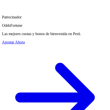
Patrocinador
OddsFortune
Las mejores cuotas y bonos de bienvenida en Perú.
Apostar Ahora