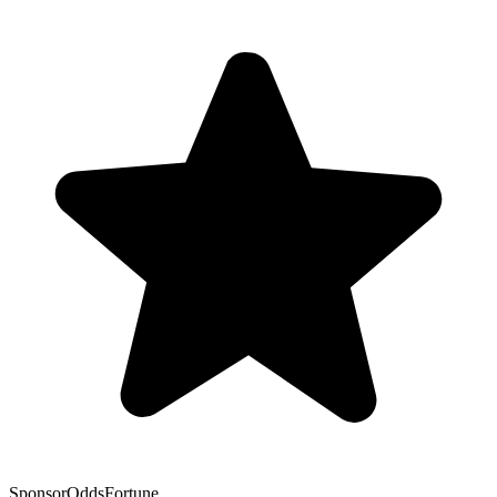
Sponsor
OddsFortune