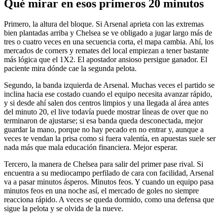
Qué mirar en esos primeros 20 minutos
Primero, la altura del bloque. Si Arsenal aprieta con las extremas
bien plantadas arriba y Chelsea se ve obligado a jugar largo más de
tres o cuatro veces en una secuencia corta, el mapa cambia. Ahí, los
mercados de corners y remates del local empiezan a tener bastante
más lógica que el 1X2. El apostador ansioso persigue ganador. El
paciente mira dónde cae la segunda pelota.
Segundo, la banda izquierda de Arsenal. Muchas veces el partido se
inclina hacia ese costado cuando el equipo necesita avanzar rápido,
y si desde ahí salen dos centros limpios y una llegada al área antes
del minuto 20, el live todavía puede mostrar líneas de over que no
terminaron de ajustarse; si esa banda queda desconectada, mejor
guardar la mano, porque no hay pecado en no entrar y, aunque a
veces te vendan la prisa como si fuera valentía, en apuestas suele ser
nada más que mala educación financiera. Mejor esperar.
Tercero, la manera de Chelsea para salir del primer pase rival. Si
encuentra a su mediocampo perfilado de cara con facilidad, Arsenal
va a pasar minutos ásperos. Minutos feos. Y cuando un equipo pasa
minutos feos en una noche así, el mercado de goles no siempre
reacciona rápido. A veces se queda dormido, como una defensa que
sigue la pelota y se olvida de la nueve.