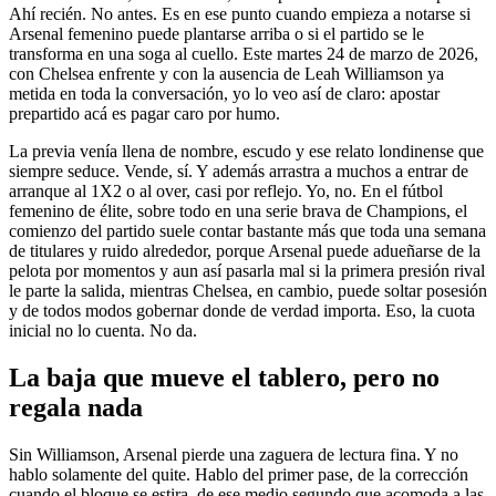
Ahí recién. No antes. Es en ese punto cuando empieza a notarse si
Arsenal femenino puede plantarse arriba o si el partido se le
transforma en una soga al cuello. Este martes 24 de marzo de 2026,
con Chelsea enfrente y con la ausencia de Leah Williamson ya
metida en toda la conversación, yo lo veo así de claro: apostar
prepartido acá es pagar caro por humo.
La previa venía llena de nombre, escudo y ese relato londinense que
siempre seduce. Vende, sí. Y además arrastra a muchos a entrar de
arranque al 1X2 o al over, casi por reflejo. Yo, no. En el fútbol
femenino de élite, sobre todo en una serie brava de Champions, el
comienzo del partido suele contar bastante más que toda una semana
de titulares y ruido alrededor, porque Arsenal puede adueñarse de la
pelota por momentos y aun así pasarla mal si la primera presión rival
le parte la salida, mientras Chelsea, en cambio, puede soltar posesión
y de todos modos gobernar donde de verdad importa. Eso, la cuota
inicial no lo cuenta. No da.
La baja que mueve el tablero, pero no
regala nada
Sin Williamson, Arsenal pierde una zaguera de lectura fina. Y no
hablo solamente del quite. Hablo del primer pase, de la corrección
cuando el bloque se estira, de ese medio segundo que acomoda a las