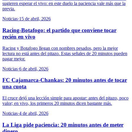
sugieren esperar el vivo: en este duelo la paciencia vale más que la
previa.
Noticias
·
15 de abril, 2026
Racing-Botafogo: el partido que conviene tocar
recién en vivo
Racing y Botafogo llegan con nombres pesados, pero la mejor
lectura no está antes del pitazo. Estas señales de 20 minutos pueden
pagar mejor.
Noticias
·
6 de abril, 2026
FC Cajamarca-Chankas: 20 minutos antes de tocar
una cuota
El cruce dejó una lección simple para apostar: antes del pitazo, poco
valor; en vivo, los primeros 20 minutos dicen bastante más.
Noticias
·
4 de abril, 2026
La Liga pide paciencia: 20 minutos antes de meter
dinero