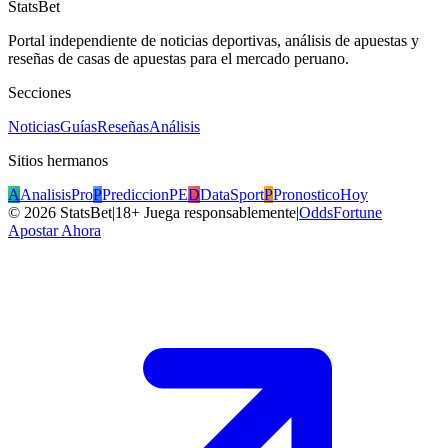
StatsBet
Portal independiente de noticias deportivas, análisis de apuestas y
reseñas de casas de apuestas para el mercado peruano.
Secciones
Noticias
Guías
Reseñas
Análisis
Sitios hermanos
A
AnalisisPro
P
PrediccionPE
D
DataSport
P
PronosticoHoy
©
2026
StatsBet
|
18+ Juega responsablemente
|
OddsFortune
Apostar Ahora