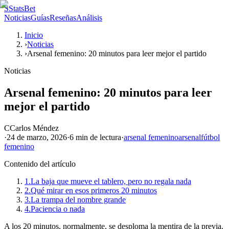
S
StatsBet
Noticias
Guías
Reseñas
Análisis
Inicio
›
Noticias
›
Arsenal femenino: 20 minutos para leer mejor el partido
Noticias
Arsenal femenino: 20 minutos para leer
mejor el partido
C
Carlos Méndez
·
24 de marzo, 2026
·
6 min
de lectura
·
arsenal femenino
arsenal
fútbol
femenino
Contenido del artículo
1.
La baja que mueve el tablero, pero no regala nada
2.
Qué mirar en esos primeros 20 minutos
3.
La trampa del nombre grande
4.
Paciencia o nada
A los 20 minutos, normalmente, se desploma la mentira de la previa.