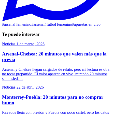
#
arsenal femenino
#
arsenal
#
fútbol femenino
#
apuestas en vivo
Te puede interesar
Noticias
·
1 de marzo, 2026
Arsenal-Chelsea: 20 minutos que valen más que la
previa
Arsenal y Chelsea llegan cargados de relato, pero mi lectura es otra:
no tocar prepartido. El valor aparece en vivo, mirando 20 minutos
sin ansiedad.
Noticias
·
22 de abril, 2026
Monterrey-Puebla: 20 minutos para no comprar
humo
Rayados llega con presión y Puebla con poco cartel, pero los datos