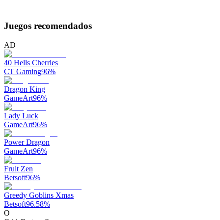
Juegos recomendados
AD
40 Hells Cherries
CT Gaming
96
%
Dragon King
GameArt
96
%
Lady Luck
GameArt
96
%
Power Dragon
GameArt
96
%
Fruit Zen
Betsoft
96
%
Greedy Goblins Xmas
Betsoft
96.58
%
O