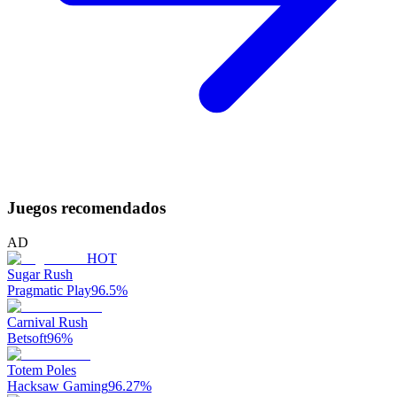
Juegos recomendados
AD
HOT
Sugar Rush
Pragmatic Play
96.5
%
Carnival Rush
Betsoft
96
%
Totem Poles
Hacksaw Gaming
96.27
%