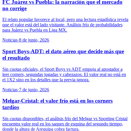
FC Juárez vs Puebla: la narración que el mercado
no corrige
El relato popular favorece al local, pero una lectura estadística revela
que el valor está del lado visitante. Análisis frío de probabilidades
para Juárez vs Puebla en Liga MX.
Noticias
·
8 de junio, 2026
Sport Boys-ADT: el dato aéreo que decide más que
el resultado
Sin cuotas oficiales, el Sport Boys vs ADT empuja al apostador a
leer corners, segundas jugadas y cabezazos. El valor real no está en
el 1X2 sino en los detalles que la previa ignora.
Noticias
·
7 de junio, 2026
Melgar-Cristal: el valor frío está en los corners
tardíos
Sin cuotas disponibles, el análisis frío del Melgar vs Sporting Cristal
encuentra valor real en los saques de esquina del segundo tiempo,
donde la altura de Arequipa cobra factura.