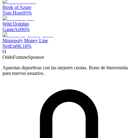
Book of Azure
Tom Horn
95
%
Wild Dolphin
GameArt
96
%
Monopoly Money Line
NetEnt
96.18
%
O
OddsFortune
Sponsor
Apuestas deportivas con las mejores cuotas. Bono de bienvenida
para nuevos usuarios.