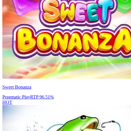
Sweet Bonanza
Pragmatic Play
RTP
96.51
%
HOT