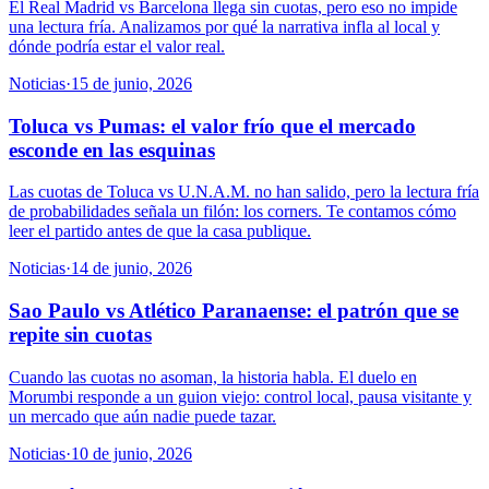
El Real Madrid vs Barcelona llega sin cuotas, pero eso no impide
una lectura fría. Analizamos por qué la narrativa infla al local y
dónde podría estar el valor real.
Noticias
·
15 de junio, 2026
Toluca vs Pumas: el valor frío que el mercado
esconde en las esquinas
Las cuotas de Toluca vs U.N.A.M. no han salido, pero la lectura fría
de probabilidades señala un filón: los corners. Te contamos cómo
leer el partido antes de que la casa publique.
Noticias
·
14 de junio, 2026
Sao Paulo vs Atlético Paranaense: el patrón que se
repite sin cuotas
Cuando las cuotas no asoman, la historia habla. El duelo en
Morumbi responde a un guion viejo: control local, pausa visitante y
un mercado que aún nadie puede tazar.
Noticias
·
10 de junio, 2026