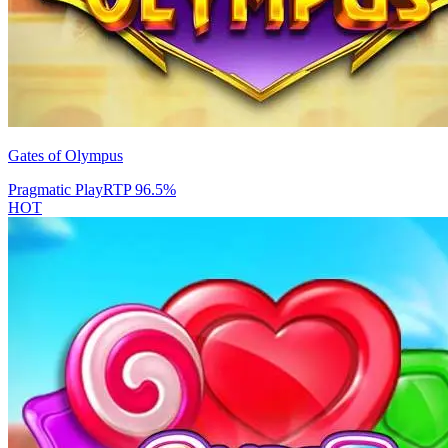
Gates of Olympus
Pragmatic Play
RTP
96.5
%
HOT