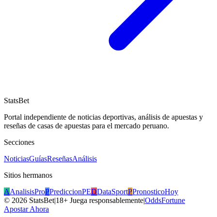
StatsBet
Portal independiente de noticias deportivas, análisis de apuestas y
reseñas de casas de apuestas para el mercado peruano.
Secciones
Noticias
Guías
Reseñas
Análisis
Sitios hermanos
A
AnalisisPro
P
PrediccionPE
D
DataSport
P
PronosticoHoy
©
2026
StatsBet
|
18+ Juega responsablemente
|
OddsFortune
Apostar Ahora