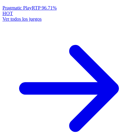
Pragmatic Play
RTP
96.71
%
HOT
Ver todos los juegos