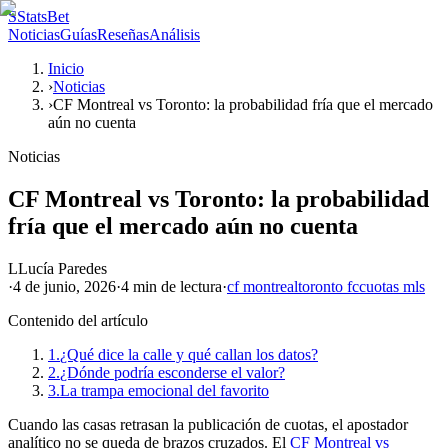
S
StatsBet
Noticias
Guías
Reseñas
Análisis
Inicio
›
Noticias
›
CF Montreal vs Toronto: la probabilidad fría que el mercado
aún no cuenta
Noticias
CF Montreal vs Toronto: la probabilidad
fría que el mercado aún no cuenta
L
Lucía Paredes
·
4 de junio, 2026
·
4 min
de lectura
·
cf montreal
toronto fc
cuotas mls
Contenido del artículo
1.
¿Qué dice la calle y qué callan los datos?
2.
¿Dónde podría esconderse el valor?
3.
La trampa emocional del favorito
Cuando las casas retrasan la publicación de cuotas, el apostador
analítico no se queda de brazos cruzados. El
CF Montreal vs