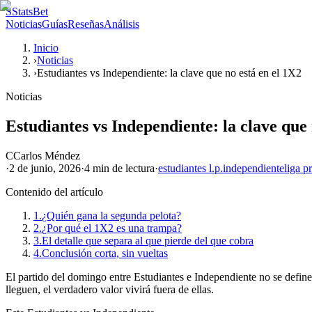
S
StatsBet
Noticias
Guías
Reseñas
Análisis
Inicio
›
Noticias
›
Estudiantes vs Independiente: la clave que no está en el 1X2
Noticias
Estudiantes vs Independiente: la clave que 
C
Carlos Méndez
·
2 de junio, 2026
·
4 min
de lectura
·
estudiantes l.p.
independiente
liga p
Contenido del artículo
1.
¿Quién gana la segunda pelota?
2.
¿Por qué el 1X2 es una trampa?
3.
El detalle que separa al que pierde del que cobra
4.
Conclusión corta, sin vueltas
El partido del domingo entre Estudiantes e Independiente no se define 
lleguen, el verdadero valor vivirá fuera de ellas.