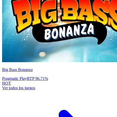
Big Bass Bonanza
Pragmatic Play
RTP
96.71
%
HOT
Ver todos los juegos