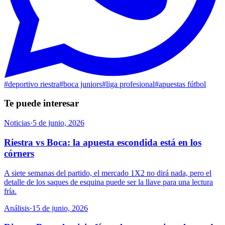
#
deportivo riestra
#
boca juniors
#
liga profesional
#
apuestas fútbol
Te puede interesar
Noticias
·
5 de junio, 2026
Riestra vs Boca: la apuesta escondida está en los
córners
A siete semanas del partido, el mercado 1X2 no dirá nada, pero el
detalle de los saques de esquina puede ser la llave para una lectura
fría.
Análisis
·
15 de junio, 2026