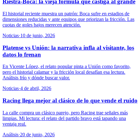
Riestra-Boca: la vieja fórmula que castiga al grande
El historial reciente muestra un patrón: Boca sufre en estadios de
dimensiones reducidas y ante equipos que priorizan la fricción. Las
cuotas de goles bajos merecen atención.
Noticias
·
10 de junio, 2026
Platense vs Unión: la narrativa infla al visitante, los
datos lo frenan
En Vicente López, el relato popular pinta a Unión como favorito,
pero el historial calamar y la fricción local desafían esa lectura.
Análisis frío y dónde buscar valor.
Noticias
·
4 de abril, 2026
Racing llega mejor al clásico de lo que vende el ruido
La calle compra un clásico parejo, pero Racing trae señales más
limpias. Mi lectura: el relato del partido bravo está tapando una
ventaja real.
Análisis
·
20 de junio, 2026