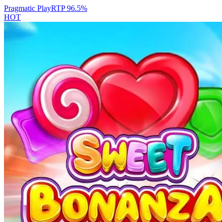
Pragmatic Play
RTP
96.5
%
HOT