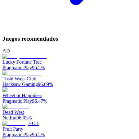
Juegos recomendados
AD
Lucky Fortune Tree
Pragmatic Play
96.5
%
Toshi Ways Club
Hacksaw Gaming
96.09
%
Wheel of Happiness
Pragmatic Play
96.47
%
Dead West
NetEnt
96.03
%
HOT
Fruit Party
Pragmatic Play
96.5
%