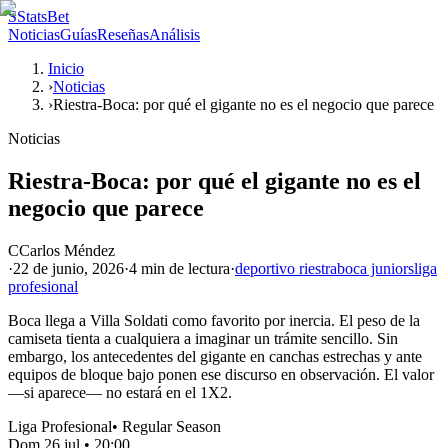
S
StatsBet
Noticias
Guías
Reseñas
Análisis
Inicio
›
Noticias
›
Riestra-Boca: por qué el gigante no es el negocio que parece
Noticias
Riestra-Boca: por qué el gigante no es el
negocio que parece
C
Carlos Méndez
·
22 de junio, 2026
·
4 min
de lectura
·
deportivo riestra
boca juniors
liga
profesional
Boca llega a Villa Soldati como favorito por inercia. El peso de la
camiseta tienta a cualquiera a imaginar un trámite sencillo. Sin
embargo, los antecedentes del gigante en canchas estrechas y ante
equipos de bloque bajo ponen ese discurso en observación. El valor
—si aparece— no estará en el 1X2.
Liga Profesional
•
Regular Season
Dom 26 jul
•
20:00