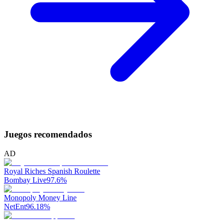
Juegos recomendados
AD
Royal Riches Spanish Roulette
Bombay Live
97.6
%
Monopoly Money Line
NetEnt
96.18
%