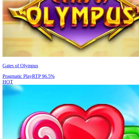
Gates of Olympus
Pragmatic Play
RTP
96.5
%
HOT