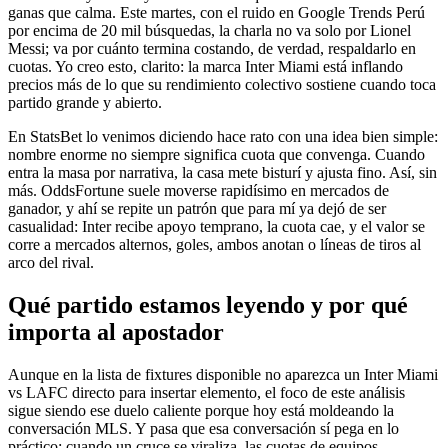
ganas que calma. Este martes, con el ruido en Google Trends Perú
por encima de 20 mil búsquedas, la charla no va solo por Lionel
Messi; va por cuánto termina costando, de verdad, respaldarlo en
cuotas. Yo creo esto, clarito: la marca Inter Miami está inflando
precios más de lo que su rendimiento colectivo sostiene cuando toca
partido grande y abierto.
En StatsBet lo venimos diciendo hace rato con una idea bien simple:
nombre enorme no siempre significa cuota que convenga. Cuando
entra la masa por narrativa, la casa mete bisturí y ajusta fino. Así, sin
más. OddsFortune suele moverse rapidísimo en mercados de
ganador, y ahí se repite un patrón que para mí ya dejó de ser
casualidad: Inter recibe apoyo temprano, la cuota cae, y el valor se
corre a mercados alternos, goles, ambos anotan o líneas de tiros al
arco del rival.
Qué partido estamos leyendo y por qué
importa al apostador
Aunque en la lista de fixtures disponible no aparezca un Inter Miami
vs LAFC directo para insertar elemento, el foco de este análisis
sigue siendo ese duelo caliente porque hoy está moldeando la
conversación MLS. Y pasa que esa conversación sí pega en lo
práctico: cuando un cruce se viraliza, las cuotas de equipos