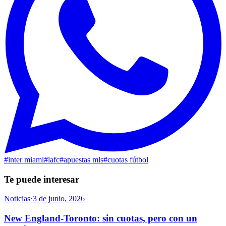
#
inter miami
#
lafc
#
apuestas mls
#
cuotas fútbol
Te puede interesar
Noticias
·
3 de junio, 2026
New England-Toronto: sin cuotas, pero con un