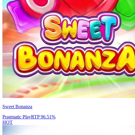
Sweet Bonanza
Pragmatic Play
RTP
96.51
%
HOT