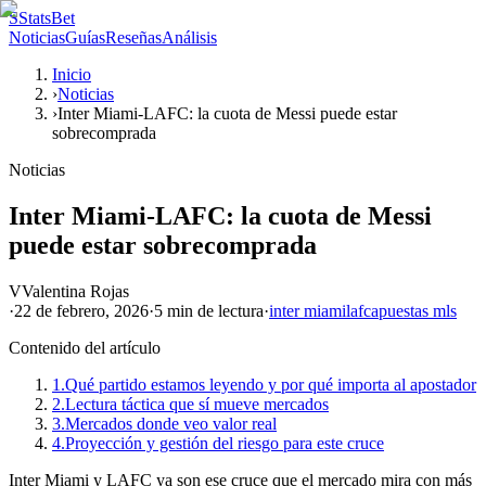
S
StatsBet
Noticias
Guías
Reseñas
Análisis
Inicio
›
Noticias
›
Inter Miami-LAFC: la cuota de Messi puede estar
sobrecomprada
Noticias
Inter Miami-LAFC: la cuota de Messi
puede estar sobrecomprada
V
Valentina Rojas
·
22 de febrero, 2026
·
5 min
de lectura
·
inter miami
lafc
apuestas mls
Contenido del artículo
1.
Qué partido estamos leyendo y por qué importa al apostador
2.
Lectura táctica que sí mueve mercados
3.
Mercados donde veo valor real
4.
Proyección y gestión del riesgo para este cruce
Inter Miami y LAFC ya son ese cruce que el mercado mira con más