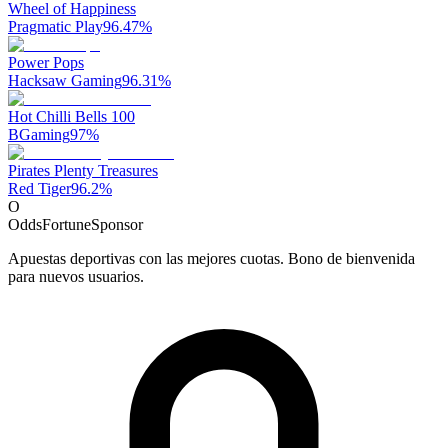
Wheel of Happiness
Pragmatic Play
96.47
%
Power Pops
Hacksaw Gaming
96.31
%
Hot Chilli Bells 100
BGaming
97
%
Pirates Plenty Treasures
Red Tiger
96.2
%
O
OddsFortune
Sponsor
Apuestas deportivas con las mejores cuotas. Bono de bienvenida
para nuevos usuarios.