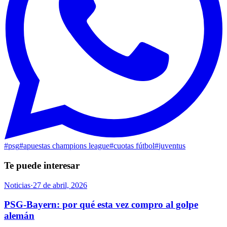
#
psg
#
apuestas champions league
#
cuotas fútbol
#
juventus
Te puede interesar
Noticias
·
27 de abril, 2026
PSG-Bayern: por qué esta vez compro al golpe
alemán