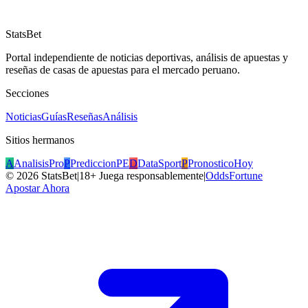
StatsBet
Portal independiente de noticias deportivas, análisis de apuestas y
reseñas de casas de apuestas para el mercado peruano.
Secciones
Noticias
Guías
Reseñas
Análisis
Sitios hermanos
A
AnalisisPro
P
PrediccionPE
D
DataSport
P
PronosticoHoy
©
2026
StatsBet
|
18+ Juega responsablemente
|
OddsFortune
Apostar Ahora