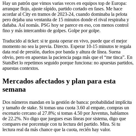
Hay un patrón que vimos varias veces en equipos top de Europa:
arranque flojo, ajuste rápido, partido cortado en fases. Me hace
acordar al City en tramos de 2023-24, cuando dominaba la pelota
pero dejaba una ventanita de 15 minutos donde el rival respiraba y
dañaba. Así nomás. PSG hoy se parece en eso, con menos control
fino y más intercambio de golpes. Golpe por golpe.
Traducido al ticket: si te gusta operar en vivo, puede que el mejor
momento no sea la previa. Directo. Esperar 10-15 minutos te regala
data real de presión, duelos por banda y altura de línea. Suena
obvio, pero en apuestas la paciencia paga más que el “me tinca”. En
StatsBet lo repetimos seguido porque funciona: no apuestas partidos,
apuestas contextos.
Mercados afectados y plan para esta
semana
Dos números mandan en la gestión de banca: probabilidad implícita
y tamaño de stake. Si tomas una cuota 3.60 al empate, compras un
escenario cercano al 27.8%; si tomas 4.50 por Juventus, hablamos
de 22.2%. No digo que juegues esas líneas por sistema, digo que
compares ese porcentaje con tu lectura del partido. Mira. Si tu
lectura real da más chance que la cuota, recién hay valor.