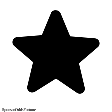
Sponsor
OddsFortune