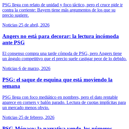
PSG llega con relato de unidad y foco táctico, pero el cruce pide ir
contra la corriente: Bayern tiene más argumentos de los que su
precio sugiere.
Noticias
·
25 de abril, 2026
Angers no está para decorar: la lectura incómoda
ante PSG
El consenso compra una tarde cómoda de PSG, pero Angers tiene
un ángulo competitivo que el precio suele castigar peor de lo debido.
Noticias
·
6 de marzo, 2026
PSG: el saque de esquina que está moviendo la
semana
PSG llega con foco mediático en nombres, pero el dato rentable
aparece en corners y balón parado. Lectura de cuotas implícitas para
un mercado menos obvio.
Noticias
·
25 de febrero, 2026
PSG-Mónaco: la narrativa vende, los números