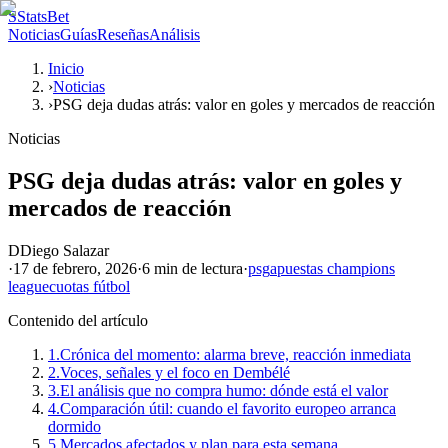
S
StatsBet
Noticias
Guías
Reseñas
Análisis
Inicio
›
Noticias
›
PSG deja dudas atrás: valor en goles y mercados de reacción
Noticias
PSG deja dudas atrás: valor en goles y
mercados de reacción
D
Diego Salazar
·
17 de febrero, 2026
·
6 min
de lectura
·
psg
apuestas champions
league
cuotas fútbol
Contenido del artículo
1.
Crónica del momento: alarma breve, reacción inmediata
2.
Voces, señales y el foco en Dembélé
3.
El análisis que no compra humo: dónde está el valor
4.
Comparación útil: cuando el favorito europeo arranca
dormido
5.
Mercados afectados y plan para esta semana