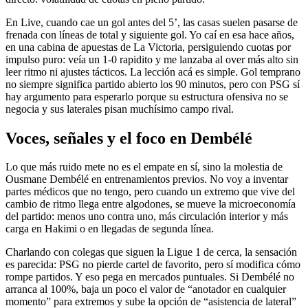
En Live, cuando cae un gol antes del 5’, las casas suelen pasarse de
frenada con líneas de total y siguiente gol. Yo caí en esa hace años,
en una cabina de apuestas de La Victoria, persiguiendo cuotas por
impulso puro: veía un 1-0 rapidito y me lanzaba al over más alto sin
leer ritmo ni ajustes tácticos. La lección acá es simple. Gol temprano
no siempre significa partido abierto los 90 minutos, pero con PSG sí
hay argumento para esperarlo porque su estructura ofensiva no se
negocia y sus laterales pisan muchísimo campo rival.
Voces, señales y el foco en Dembélé
Lo que más ruido mete no es el empate en sí, sino la molestia de
Ousmane Dembélé en entrenamientos previos. No voy a inventar
partes médicos que no tengo, pero cuando un extremo que vive del
cambio de ritmo llega entre algodones, se mueve la microeconomía
del partido: menos uno contra uno, más circulación interior y más
carga en Hakimi o en llegadas de segunda línea.
Charlando con colegas que siguen la Ligue 1 de cerca, la sensación
es parecida: PSG no pierde cartel de favorito, pero sí modifica cómo
rompe partidos. Y eso pega en mercados puntuales. Si Dembélé no
arranca al 100%, baja un poco el valor de “anotador en cualquier
momento” para extremos y sube la opción de “asistencia de lateral”