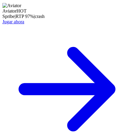
Aviator
HOT
Spribe
|
RTP
97
%
|
crash
Jugar ahora