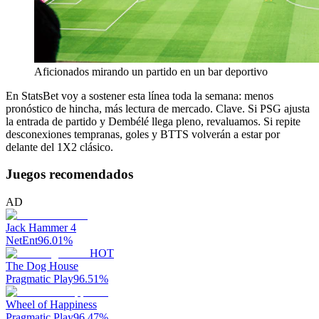
Aficionados mirando un partido en un bar deportivo
En StatsBet voy a sostener esta línea toda la semana: menos
pronóstico de hincha, más lectura de mercado. Clave. Si PSG ajusta
la entrada de partido y Dembélé llega pleno, revaluamos. Si repite
desconexiones tempranas, goles y BTTS volverán a estar por
delante del 1X2 clásico.
Juegos recomendados
AD
Jack Hammer 4
NetEnt
96.01
%
HOT
The Dog House
Pragmatic Play
96.51
%
Wheel of Happiness
Pragmatic Play
96.47
%