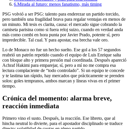
6.
Mirada al futuro: menos fanatismo, más timing
PSG volvió a ser PSG: talento para enderezar un partido torcido,
pero también una fragilidad brava para regalar ventajas en menos de
un minuto. Mi tesis es clarita, causa: el mercado sigue cobrando la
camiseta parisina como si fuera reloj suizo, cuando en verdad anda
más como combi en hora punta por Javier Prado, potente sí, pero
impredecible. Tal cual. Y para apostar, esa brecha vale oro.
Lo de Monaco no fue un hecho suelto. Ese gol a los 57 segundos
reabrió un patrón repetido cuando el equipo de Luis Enrique salta
con bloque alto y primera presión mal coordinada. Después apareció
Achraf Hakimi para emparejar, sí, pero a mí no me compra esa
lectura complaciente de “todo controlado”. Si un equipo te concede
y te lastima tan rápido, hay mercados que prácticamente se prenden
solos: goles tempranos, ambos marcan y líneas vivas en el primer
tiempo.
Crónica del momento: alarma breve,
reacción inmediata
Primero vino el susto. Después, la reacción. Ese libreto, que al
hincha neutral lo divierte, para el apostador disciplinado se traduce
directo: volatilidad de cuotas en pleno partido.