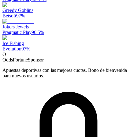
Greedy Goblins
Betsoft
97
%
Jokers Jewels
Pragmatic Play
96.5
%
Ice Fishing
Evolution
97
%
O
OddsFortune
Sponsor
Apuestas deportivas con las mejores cuotas. Bono de bienvenida
para nuevos usuarios.