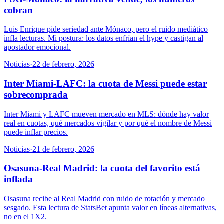
cobran
Luis Enrique pide seriedad ante Mónaco, pero el ruido mediático
infla lecturas. Mi postura: los datos enfrían el hype y castigan al
apostador emocional.
Noticias
·
22 de febrero, 2026
Inter Miami-LAFC: la cuota de Messi puede estar
sobrecomprada
Inter Miami y LAFC mueven mercado en MLS: dónde hay valor
real en cuotas, qué mercados vigilar y por qué el nombre de Messi
puede inflar precios.
Noticias
·
21 de febrero, 2026
Osasuna-Real Madrid: la cuota del favorito está
inflada
Osasuna recibe al Real Madrid con ruido de rotación y mercado
sesgado. Esta lectura de StatsBet apunta valor en líneas alternativas,
no en el 1X2.