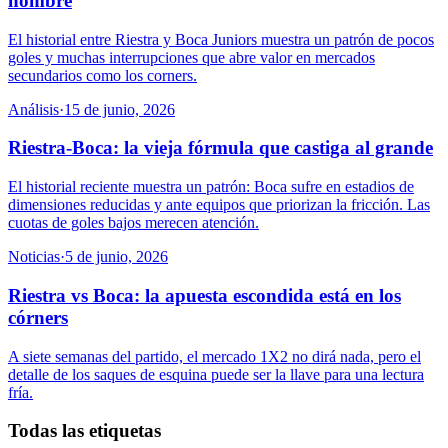
nombre
El historial entre Riestra y Boca Juniors muestra un patrón de pocos
goles y muchas interrupciones que abre valor en mercados
secundarios como los corners.
Análisis
·
15 de junio, 2026
Riestra-Boca: la vieja fórmula que castiga al grande
El historial reciente muestra un patrón: Boca sufre en estadios de
dimensiones reducidas y ante equipos que priorizan la fricción. Las
cuotas de goles bajos merecen atención.
Noticias
·
5 de junio, 2026
Riestra vs Boca: la apuesta escondida está en los
córners
A siete semanas del partido, el mercado 1X2 no dirá nada, pero el
detalle de los saques de esquina puede ser la llave para una lectura
fría.
Todas las etiquetas