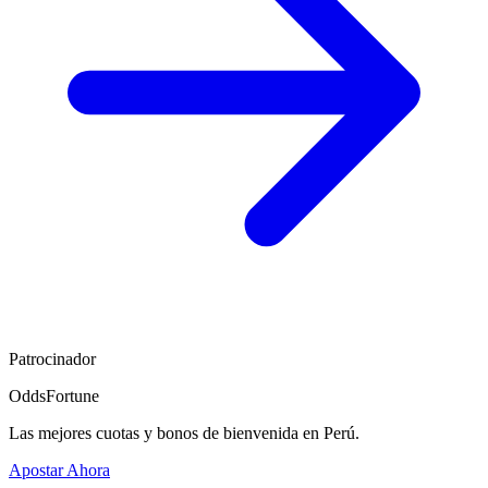
Patrocinador
OddsFortune
Las mejores cuotas y bonos de bienvenida en Perú.
Apostar Ahora