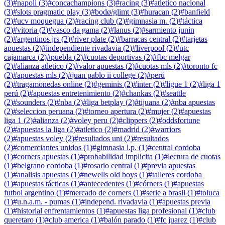
(
3
)
#
napoli
(
3
)
#
concachampions
(
3
)
#
racing
(
3
)
#
atletico nacional
(
3
)
#
slots pragmatic play
(
3
)
#
bodø/glimt
(
3
)
#
huracan
(
2
)
#
banfield
(
2
)
#
ucv moquegua
(
2
)
#
racing club
(
2
)
#
gimnasia m.
(
2
)
#
táctica
(
2
)
#
vitoria
(
2
)
#
vasco da gama
(
2
)
#
lanus
(
2
)
#
sarmiento junin
(
2
)
#
argentinos jrs
(
2
)
#
river plate
(
2
)
#
barracas central
(
2
)
#
tarjetas
apuestas
(
2
)
#
independiente rivadavia
(
2
)
#
liverpool
(
2
)
#
utc
cajamarca
(
2
)
#
puebla
(
2
)
#
cuotas deportivas
(
2
)
#
fbc melgar
(
2
)
#
alianza atletico
(
2
)
#
valor apuestas
(
2
)
#
cuotas mls
(
2
)
#
toronto fc
(
2
)
#
apuestas mls
(
2
)
#
juan pablo ii college
(
2
)
#
perú
(
2
)
#
tragamonedas online
(
2
)
#
geminis
(
2
)
#
inter
(
2
)
#
ligue 1
(
2
)
#
liga 1
perú
(
2
)
#
apuestas entretenimiento
(
2
)
#
chankas
(
2
)
#
seattle
(
2
)
#
sounders
(
2
)
#
nba
(
2
)
#
liga betplay
(
2
)
#
tijuana
(
2
)
#
nba apuestas
(
2
)
#
seleccion peruana
(
2
)
#
torneo apertura
(
2
)
#
mujer
(
2
)
#
apuestas
liga 1
(
2
)
#
alianza
(
2
)
#
voley peru
(
2
)
#
clippers
(
2
)
#
oddsfortune
(
2
)
#
apuestas la liga
(
2
)
#
atletico
(
2
)
#
madrid
(
2
)
#
warriors
(
2
)
#
apuestas voley
(
2
)
#
resultados uni
(
2
)
#
resultados
(
2
)
#
comerciantes unidos
(
1
)
#
gimnasia l.p.
(
1
)
#
central cordoba
(
1
)
#
corners apuestas
(
1
)
#
probabilidad implicita
(
1
)
#
lectura de cuotas
(
1
)
#
belgrano cordoba
(
1
)
#
rosario central
(
1
)
#
previa apuestas
(
1
)
#
analisis apuestas
(
1
)
#
newells old boys
(
1
)
#
talleres cordoba
(
1
)
#
apuestas tácticas
(
1
)
#
antecedentes
(
1
)
#
córners
(
1
)
#
apuestas
futbol argentino
(
1
)
#
mercado de corners
(
1
)
#
serie a brasil
(
1
)
#
toluca
(
1
)
#
u.n.a.m. - pumas
(
1
)
#
independ. rivadavia
(
1
)
#
apuestas previa
(
1
)
#
historial enfrentamientos
(
1
)
#
apuestas liga profesional
(
1
)
#
club
queretaro
(
1
)
#
club america
(
1
)
#
balón parado
(
1
)
#
fc juarez
(
1
)
#
club