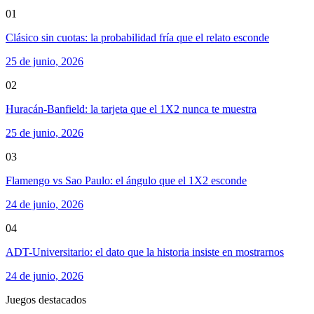
01
Clásico sin cuotas: la probabilidad fría que el relato esconde
25 de junio, 2026
02
Huracán-Banfield: la tarjeta que el 1X2 nunca te muestra
25 de junio, 2026
03
Flamengo vs Sao Paulo: el ángulo que el 1X2 esconde
24 de junio, 2026
04
ADT-Universitario: el dato que la historia insiste en mostrarnos
24 de junio, 2026
Juegos destacados