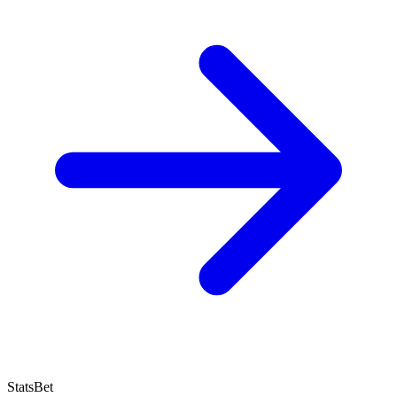
StatsBet