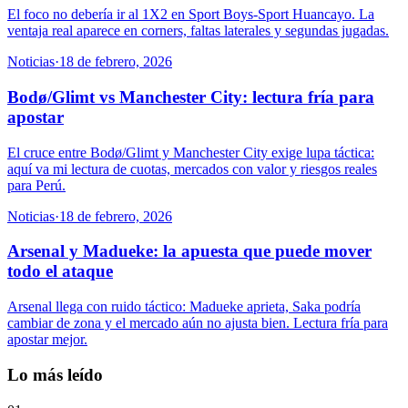
El foco no debería ir al 1X2 en Sport Boys-Sport Huancayo. La
ventaja real aparece en corners, faltas laterales y segundas jugadas.
Noticias
·
18 de febrero, 2026
Bodø/Glimt vs Manchester City: lectura fría para
apostar
El cruce entre Bodø/Glimt y Manchester City exige lupa táctica:
aquí va mi lectura de cuotas, mercados con valor y riesgos reales
para Perú.
Noticias
·
18 de febrero, 2026
Arsenal y Madueke: la apuesta que puede mover
todo el ataque
Arsenal llega con ruido táctico: Madueke aprieta, Saka podría
cambiar de zona y el mercado aún no ajusta bien. Lectura fría para
apostar mejor.
Lo más leído