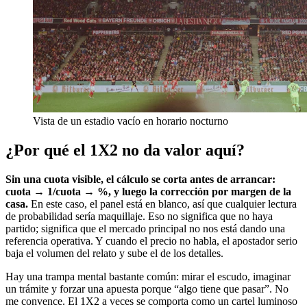
Vista de un estadio vacío en horario nocturno
¿Por qué el 1X2 no da valor aquí?
Sin una cuota visible, el cálculo se corta antes de arrancar:
cuota → 1/cuota → %, y luego la corrección por margen de la
casa.
En este caso, el panel está en blanco, así que cualquier lectura
de probabilidad sería maquillaje. Eso no significa que no haya
partido; significa que el mercado principal no nos está dando una
referencia operativa. Y cuando el precio no habla, el apostador serio
baja el volumen del relato y sube el de los detalles.
Hay una trampa mental bastante común: mirar el escudo, imaginar
un trámite y forzar una apuesta porque “algo tiene que pasar”. No
me convence. El 1X2 a veces se comporta como un cartel luminoso