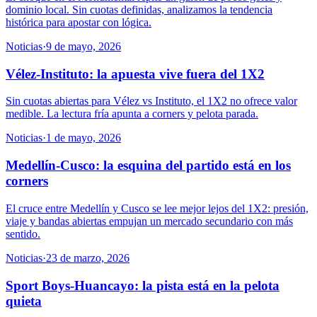
dominio local. Sin cuotas definidas, analizamos la tendencia
histórica para apostar con lógica.
Noticias
·
9 de mayo, 2026
Vélez-Instituto: la apuesta vive fuera del 1X2
Sin cuotas abiertas para Vélez vs Instituto, el 1X2 no ofrece valor
medible. La lectura fría apunta a corners y pelota parada.
Noticias
·
1 de mayo, 2026
Medellín-Cusco: la esquina del partido está en los
corners
El cruce entre Medellín y Cusco se lee mejor lejos del 1X2: presión,
viaje y bandas abiertas empujan un mercado secundario con más
sentido.
Noticias
·
23 de marzo, 2026
Sport Boys-Huancayo: la pista está en la pelota
quieta