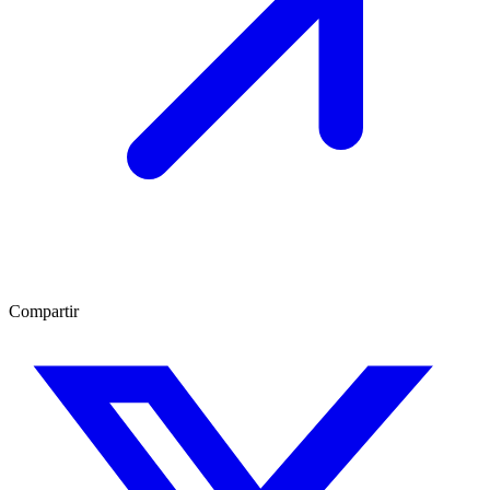
Compartir