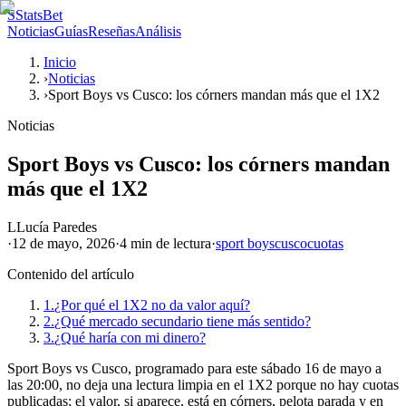
S
StatsBet
Noticias
Guías
Reseñas
Análisis
Inicio
›
Noticias
›
Sport Boys vs Cusco: los córners mandan más que el 1X2
Noticias
Sport Boys vs Cusco: los córners mandan
más que el 1X2
L
Lucía Paredes
·
12 de mayo, 2026
·
4 min
de lectura
·
sport boys
cusco
cuotas
Contenido del artículo
1.
¿Por qué el 1X2 no da valor aquí?
2.
¿Qué mercado secundario tiene más sentido?
3.
¿Qué haría con mi dinero?
Sport Boys vs Cusco, programado para este sábado 16 de mayo a
las 20:00, no deja una lectura limpia en el 1X2 porque no hay cuotas
publicadas; el valor, si aparece, está en córners, pelota parada y en