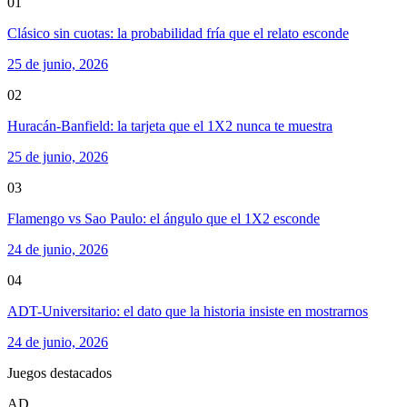
01
Clásico sin cuotas: la probabilidad fría que el relato esconde
25 de junio, 2026
02
Huracán-Banfield: la tarjeta que el 1X2 nunca te muestra
25 de junio, 2026
03
Flamengo vs Sao Paulo: el ángulo que el 1X2 esconde
24 de junio, 2026
04
ADT-Universitario: el dato que la historia insiste en mostrarnos
24 de junio, 2026
Juegos destacados
AD