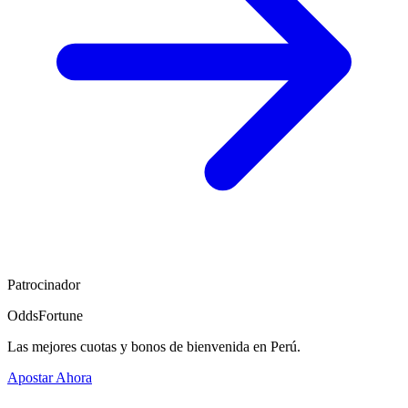
Patrocinador
OddsFortune
Las mejores cuotas y bonos de bienvenida en Perú.
Apostar Ahora