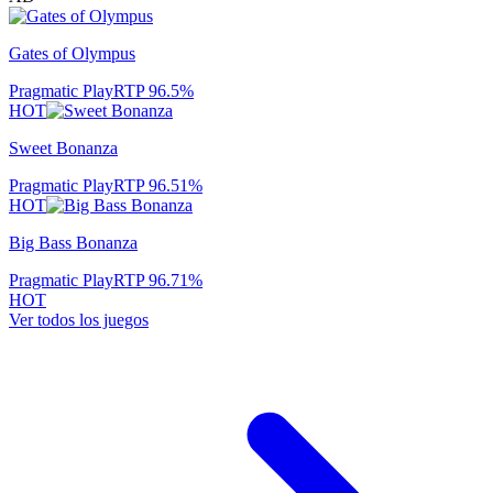
Gates of Olympus
Pragmatic Play
RTP
96.5
%
HOT
Sweet Bonanza
Pragmatic Play
RTP
96.51
%
HOT
Big Bass Bonanza
Pragmatic Play
RTP
96.71
%
HOT
Ver todos los juegos