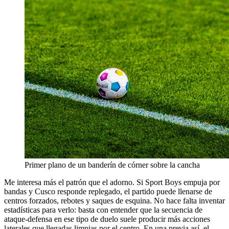
Primer plano de un banderín de córner sobre la cancha
Me interesa más el patrón que el adorno. Si Sport Boys empuja por
bandas y Cusco responde replegado, el partido puede llenarse de
centros forzados, rebotes y saques de esquina. No hace falta inventar
estadísticas para verlo: basta con entender que la secuencia de
ataque-defensa en ese tipo de duelo suele producir más acciones
laterales que llegadas limpias por el centro. En una previa así, el