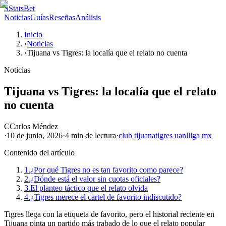
S
StatsBet
Noticias
Guías
Reseñas
Análisis
Inicio
›
Noticias
›
Tijuana vs Tigres: la localía que el relato no cuenta
Noticias
Tijuana vs Tigres: la localía que el relato
no cuenta
C
Carlos Méndez
·
10 de junio, 2026
·
4 min
de lectura
·
club tijuana
tigres uanl
liga mx
Contenido del artículo
1.
¿Por qué Tigres no es tan favorito como parece?
2.
¿Dónde está el valor sin cuotas oficiales?
3.
El planteo táctico que el relato olvida
4.
¿Tigres merece el cartel de favorito indiscutido?
Tigres llega con la etiqueta de favorito, pero el historial reciente en
Tijuana pinta un partido más trabado de lo que el relato popular