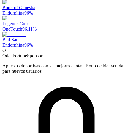
Book of Ganesha
Endorphina
96
%
Legends Cup
OneTouch
96.11
%
Bad Santa
Endorphina
96
%
O
OddsFortune
Sponsor
Apuestas deportivas con las mejores cuotas. Bono de bienvenida
para nuevos usuarios.