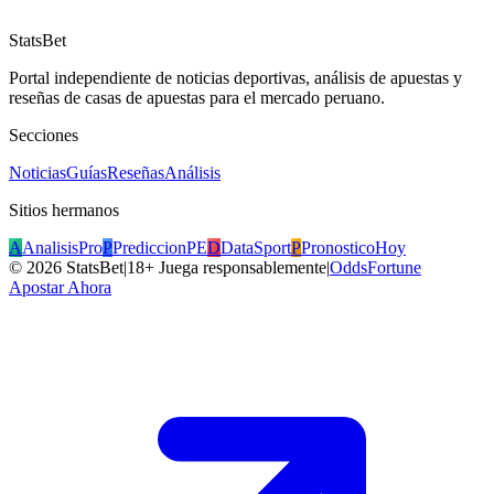
StatsBet
Portal independiente de noticias deportivas, análisis de apuestas y
reseñas de casas de apuestas para el mercado peruano.
Secciones
Noticias
Guías
Reseñas
Análisis
Sitios hermanos
A
AnalisisPro
P
PrediccionPE
D
DataSport
P
PronosticoHoy
©
2026
StatsBet
|
18+ Juega responsablemente
|
OddsFortune
Apostar Ahora