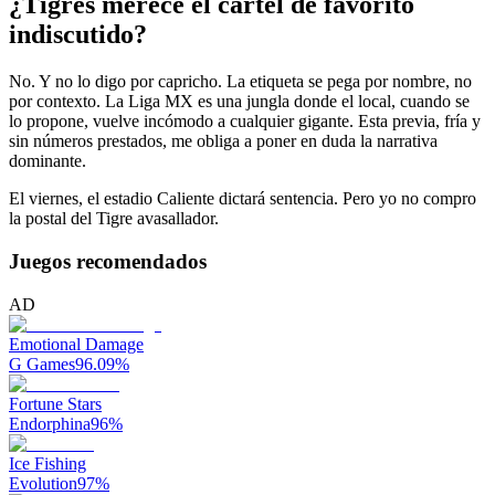
¿Tigres merece el cartel de favorito
indiscutido?
No. Y no lo digo por capricho. La etiqueta se pega por nombre, no
por contexto. La Liga MX es una jungla donde el local, cuando se
lo propone, vuelve incómodo a cualquier gigante. Esta previa, fría y
sin números prestados, me obliga a poner en duda la narrativa
dominante.
El viernes, el estadio Caliente dictará sentencia. Pero yo no compro
la postal del Tigre avasallador.
Juegos recomendados
AD
Emotional Damage
G Games
96.09
%
Fortune Stars
Endorphina
96
%
Ice Fishing
Evolution
97
%