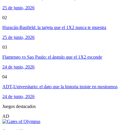
25 de junio, 2026
02
Huracán-Banfield: la tarjeta que el 1X2 nunca te muestra
25 de junio, 2026
03
Flamengo vs Sao Paulo: el ángulo que el 1X2 esconde
24 de junio, 2026
04
ADT-Universitario: el dato que la historia insiste en mostrarnos
24 de junio, 2026
Juegos destacados
AD