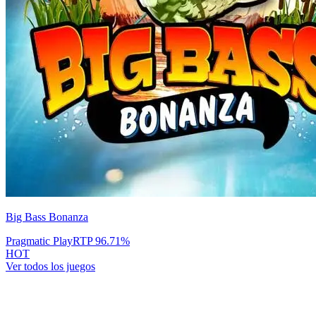
Big Bass Bonanza
Pragmatic Play
RTP
96.71
%
HOT
Ver todos los juegos