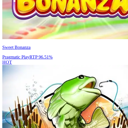
Sweet Bonanza
Pragmatic Play
RTP
96.51
%
HOT