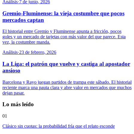
Análisis
·
7 de junio, 2026
Gremio-Fluminense: la vieja costumbre que pocos
mercados captan
El historial entre Gremio y Fluminense apunta a fricción, pocos
goles y un mercado de tarjetas con más valor del que parece. Esta
vez, la costumbre manda.
Análisis
·
23 de febrero, 2026
La Liga: el patrón que vuelve y castiga al apostador
ansioso
Barcelona y Rayo juegan partidos de trampa este sábado. El historial
reciente marca una pauta clara y abre valor en mercados que muchos
dejan pasar.
Lo más leído
01
Clásico sin cuotas: la probabilidad fría que el relato esconde