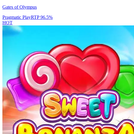
Gates of Olympus
Pragmatic Play
RTP
96.5
%
HOT