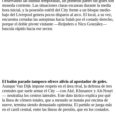
Observando las últimas temporadas, las primeras partes sin goles son
moneda corriente. Las situaciones claras escasean durante la media
hora inicial, y la posesión estéril del City frente a un bloque medio-
bajo del Liverpool genera pocos disparos al arco. El local, a su vez,
encuentra cerradas las autopistas hacia Salah por el costado derecho,
porque el doble pivote visitante —Reijnders o Nico González—
bascula rápido hacia ese sector.
El balón parado tampoco ofrece alivio al apostador de goles.
Aunque Van Dijk impone respeto en el área rival, la defensa de tres
centrales que suele armar el City —con Aké, Khusanov y Aït-Nouri
— neutraliza los centros laterales. Este dato táctico explica por qué
la línea de córners totales, que a menudo se instala por encima de
nueve, termina siendo demasiado optimista. El partido se juega más
en el carril central, entre las líneas de presión, que en los costados.