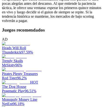
pocas alegrías antes del descanso. Al que entiende la paciencia
táctica, le ofrece una ventana: esperar los primeros quince minutos
en vivo y luego decidir si el guion de siempre se repite. Si la
tendencia histórica se mantiene, los mercados de bajo scoring
volverán a pagar.
Juegos recomendados
AD
Heads Will Roll
Thunderkick
97.59
%
Trendy Skulls
MrSlotty
96
%
Pirates Plenty Treasures
Red Tiger
96.2
%
HOT
The Dog House
Pragmatic Play
96.51
%
Monopoly Money Line
NetEnt
96.18
%