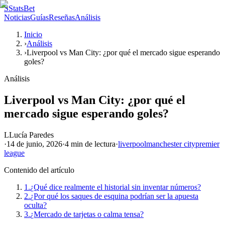
S
StatsBet
Noticias
Guías
Reseñas
Análisis
Inicio
›
Análisis
›
Liverpool vs Man City: ¿por qué el mercado sigue esperando
goles?
Análisis
Liverpool vs Man City: ¿por qué el
mercado sigue esperando goles?
L
Lucía Paredes
·
14 de junio, 2026
·
4 min
de lectura
·
liverpool
manchester city
premier
league
Contenido del artículo
1.
¿Qué dice realmente el historial sin inventar números?
2.
¿Por qué los saques de esquina podrían ser la apuesta
oculta?
3.
¿Mercado de tarjetas o calma tensa?