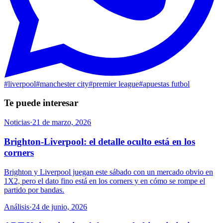
#
liverpool
#
manchester city
#
premier league
#
apuestas futbol
Te puede interesar
Noticias
·
21 de marzo, 2026
Brighton-Liverpool: el detalle oculto está en los
corners
Brighton y Liverpool juegan este sábado con un mercado obvio en
1X2, pero el dato fino está en los corners y en cómo se rompe el
partido por bandas.
Análisis
·
24 de junio, 2026