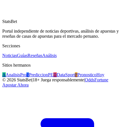
StatsBet
Portal independiente de noticias deportivas, análisis de apuestas y
reseñas de casas de apuestas para el mercado peruano.
Secciones
Noticias
Guías
Reseñas
Análisis
Sitios hermanos
A
AnalisisPro
P
PrediccionPE
D
DataSport
P
PronosticoHoy
©
2026
StatsBet
|
18+ Juega responsablemente
|
OddsFortune
Apostar Ahora