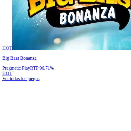
HOT
Big Bass Bonanza
Pragmatic Play
RTP
96.71
%
HOT
Ver todos los juegos