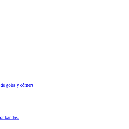
 de goles y córners.
por bandas.