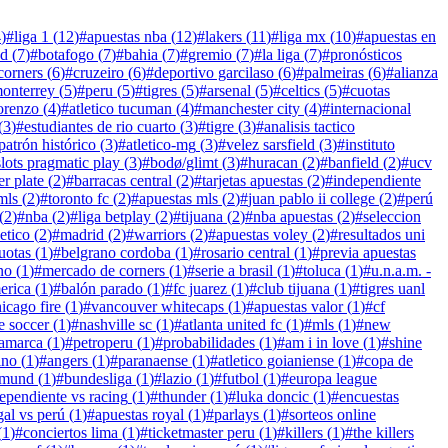
4
)
#
liga 1
(
12
)
#
apuestas nba
(
12
)
#
lakers
(
11
)
#
liga mx
(
10
)
#
apuestas en
ad
(
7
)
#
botafogo
(
7
)
#
bahia
(
7
)
#
gremio
(
7
)
#
la liga
(
7
)
#
pronósticos
corners
(
6
)
#
cruzeiro
(
6
)
#
deportivo garcilaso
(
6
)
#
palmeiras
(
6
)
#
alianza
onterrey
(
5
)
#
peru
(
5
)
#
tigres
(
5
)
#
arsenal
(
5
)
#
celtics
(
5
)
#
cuotas
orenzo
(
4
)
#
atletico tucuman
(
4
)
#
manchester city
(
4
)
#
internacional
(
3
)
#
estudiantes de rio cuarto
(
3
)
#
tigre
(
3
)
#
analisis tactico
patrón histórico
(
3
)
#
atletico-mg
(
3
)
#
velez sarsfield
(
3
)
#
instituto
slots pragmatic play
(
3
)
#
bodø/glimt
(
3
)
#
huracan
(
2
)
#
banfield
(
2
)
#
ucv
er plate
(
2
)
#
barracas central
(
2
)
#
tarjetas apuestas
(
2
)
#
independiente
mls
(
2
)
#
toronto fc
(
2
)
#
apuestas mls
(
2
)
#
juan pablo ii college
(
2
)
#
perú
(
2
)
#
nba
(
2
)
#
liga betplay
(
2
)
#
tijuana
(
2
)
#
nba apuestas
(
2
)
#
seleccion
letico
(
2
)
#
madrid
(
2
)
#
warriors
(
2
)
#
apuestas voley
(
2
)
#
resultados uni
cuotas
(
1
)
#
belgrano cordoba
(
1
)
#
rosario central
(
1
)
#
previa apuestas
no
(
1
)
#
mercado de corners
(
1
)
#
serie a brasil
(
1
)
#
toluca
(
1
)
#
u.n.a.m. -
erica
(
1
)
#
balón parado
(
1
)
#
fc juarez
(
1
)
#
club tijuana
(
1
)
#
tigres uanl
icago fire
(
1
)
#
vancouver whitecaps
(
1
)
#
apuestas valor
(
1
)
#
cf
e soccer
(
1
)
#
nashville sc
(
1
)
#
atlanta united fc
(
1
)
#
mls
(
1
)
#
new
jamarca
(
1
)
#
petroperu
(
1
)
#
probabilidades
(
1
)
#
am i in love
(
1
)
#
shine
ino
(
1
)
#
angers
(
1
)
#
paranaense
(
1
)
#
atletico goianiense
(
1
)
#
copa de
tmund
(
1
)
#
bundesliga
(
1
)
#
lazio
(
1
)
#
futbol
(
1
)
#
europa league
ependiente vs racing
(
1
)
#
thunder
(
1
)
#
luka doncic
(
1
)
#
encuestas
gal vs perú
(
1
)
#
apuestas royal
(
1
)
#
parlays
(
1
)
#
sorteos online
(
1
)
#
conciertos lima
(
1
)
#
ticketmaster peru
(
1
)
#
killers
(
1
)
#
the killers