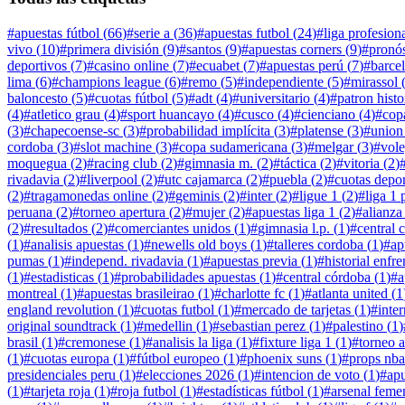
#
apuestas fútbol
(
66
)
#
serie a
(
36
)
#
apuestas futbol
(
24
)
#
liga profesion
vivo
(
10
)
#
primera división
(
9
)
#
santos
(
9
)
#
apuestas corners
(
9
)
#
pronós
deportivos
(
7
)
#
casino online
(
7
)
#
ecuabet
(
7
)
#
apuestas perú
(
7
)
#
barce
lima
(
6
)
#
champions league
(
6
)
#
remo
(
5
)
#
independiente
(
5
)
#
mirassol
baloncesto
(
5
)
#
cuotas fútbol
(
5
)
#
adt
(
4
)
#
universitario
(
4
)
#
patron histo
(
4
)
#
atletico grau
(
4
)
#
sport huancayo
(
4
)
#
cusco
(
4
)
#
cienciano
(
4
)
#
cop
(
3
)
#
chapecoense-sc
(
3
)
#
probabilidad implícita
(
3
)
#
platense
(
3
)
#
union 
cordoba
(
3
)
#
slot machine
(
3
)
#
copa sudamericana
(
3
)
#
melgar
(
3
)
#
vol
moquegua
(
2
)
#
racing club
(
2
)
#
gimnasia m.
(
2
)
#
táctica
(
2
)
#
vitoria
(
2
)
rivadavia
(
2
)
#
liverpool
(
2
)
#
utc cajamarca
(
2
)
#
puebla
(
2
)
#
cuotas depor
(
2
)
#
tragamonedas online
(
2
)
#
geminis
(
2
)
#
inter
(
2
)
#
ligue 1
(
2
)
#
liga 1 
peruana
(
2
)
#
torneo apertura
(
2
)
#
mujer
(
2
)
#
apuestas liga 1
(
2
)
#
alianza
(
2
)
#
resultados
(
2
)
#
comerciantes unidos
(
1
)
#
gimnasia l.p.
(
1
)
#
central 
(
1
)
#
analisis apuestas
(
1
)
#
newells old boys
(
1
)
#
talleres cordoba
(
1
)
#
ap
pumas
(
1
)
#
independ. rivadavia
(
1
)
#
apuestas previa
(
1
)
#
historial enfr
(
1
)
#
estadisticas
(
1
)
#
probabilidades apuestas
(
1
)
#
central córdoba
(
1
)
#
a
montreal
(
1
)
#
apuestas brasileirao
(
1
)
#
charlotte fc
(
1
)
#
atlanta united
(
1
england revolution
(
1
)
#
cuotas futbol
(
1
)
#
mercado de tarjetas
(
1
)
#
inte
original soundtrack
(
1
)
#
medellin
(
1
)
#
sebastian perez
(
1
)
#
palestino
(
1
)
brasil
(
1
)
#
cremonese
(
1
)
#
analisis la liga
(
1
)
#
fixture liga 1
(
1
)
#
torneo 
(
1
)
#
cuotas europa
(
1
)
#
fútbol europeo
(
1
)
#
phoenix suns
(
1
)
#
props nba
presidenciales peru
(
1
)
#
elecciones 2026
(
1
)
#
intencion de voto
(
1
)
#
apu
(
1
)
#
tarjeta roja
(
1
)
#
roja futbol
(
1
)
#
estadísticas fútbol
(
1
)
#
arsenal feme