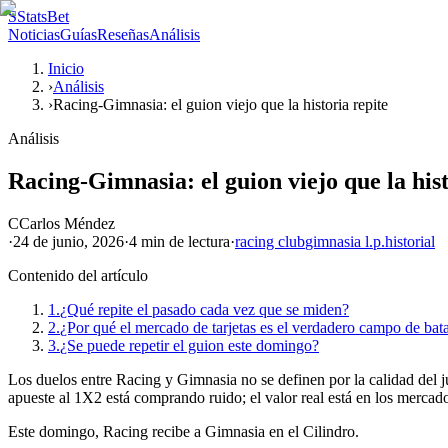
S
StatsBet
Noticias
Guías
Reseñas
Análisis
Inicio
›
Análisis
›
Racing-Gimnasia: el guion viejo que la historia repite
Análisis
Racing-Gimnasia: el guion viejo que la hist
C
Carlos Méndez
·
24 de junio, 2026
·
4 min
de lectura
·
racing club
gimnasia l.p.
historial
Contenido del artículo
1.
¿Qué repite el pasado cada vez que se miden?
2.
¿Por qué el mercado de tarjetas es el verdadero campo de bata
3.
¿Se puede repetir el guion este domingo?
Los duelos entre Racing y Gimnasia no se definen por la calidad del jue
apueste al 1X2 está comprando ruido; el valor real está en los mercados
Este domingo, Racing recibe a Gimnasia en el Cilindro.