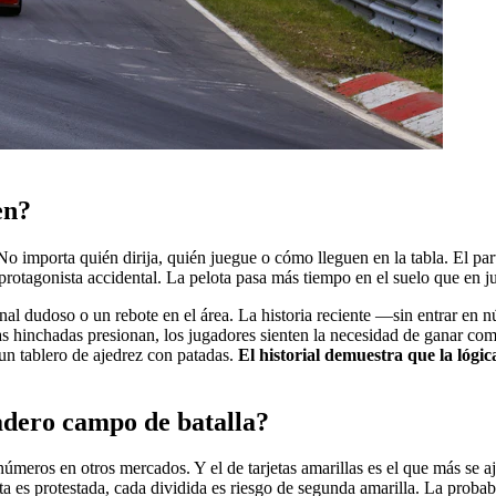
en?
o importa quién dirija, quién juegue o cómo lleguen en la tabla. El part
protagonista accidental. La pelota pasa más tiempo en el suelo que en j
nal dudoso o un rebote en el área. La historia reciente —sin entrar en 
s hinchadas presionan, los jugadores sienten la necesidad de ganar com
un tablero de ajedrez con patadas.
El historial demuestra que la lógi
dadero campo de batalla?
eros en otros mercados. Y el de tarjetas amarillas es el que más se ajus
alta es protestada, cada dividida es riesgo de segunda amarilla. La probab