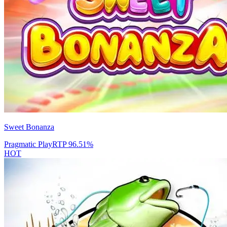
Sweet Bonanza
Pragmatic Play
RTP
96.51
%
HOT