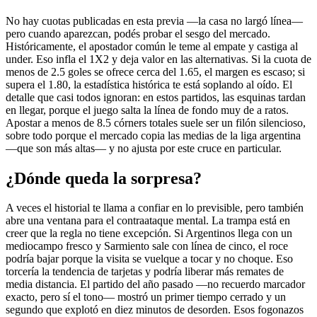
No hay cuotas publicadas en esta previa —la casa no largó línea—
pero cuando aparezcan, podés probar el sesgo del mercado.
Históricamente, el apostador común le teme al empate y castiga al
under. Eso infla el 1X2 y deja valor en las alternativas. Si la cuota de
menos de 2.5 goles se ofrece cerca del 1.65, el margen es escaso; si
supera el 1.80, la estadística histórica te está soplando al oído. El
detalle que casi todos ignoran: en estos partidos, las esquinas tardan
en llegar, porque el juego salta la línea de fondo muy de a ratos.
Apostar a menos de 8.5 córners totales suele ser un filón silencioso,
sobre todo porque el mercado copia las medias de la liga argentina
—que son más altas— y no ajusta por este cruce en particular.
¿Dónde queda la sorpresa?
A veces el historial te llama a confiar en lo previsible, pero también
abre una ventana para el contraataque mental. La trampa está en
creer que la regla no tiene excepción. Si Argentinos llega con un
mediocampo fresco y Sarmiento sale con línea de cinco, el roce
podría bajar porque la visita se vuelque a tocar y no choque. Eso
torcería la tendencia de tarjetas y podría liberar más remates de
media distancia. El partido del año pasado —no recuerdo marcador
exacto, pero sí el tono— mostró un primer tiempo cerrado y un
segundo que explotó en diez minutos de desorden. Esos fogonazos