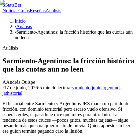
S
StatsBet
Noticias
Guías
Reseñas
Análisis
Inicio
›
Análisis
›
Sarmiento-Agentinos: la fricción histórica que las cuotas aún
no leen
Análisis
Sarmiento-Agentinos: la fricción histórica
que las cuotas aún no leen
A
Andrés Quispe
·
17 de junio, 2026
·
5 min
de lectura
·
sarmiento junin
argentinos
jrs
historial
El historial entre Sarmiento y Argentinos JRS marca un partido de
fricción, con dominio territorial pero escaso vuelo ofensivo. Si
esperás goles, el pasado te dice que mires para otro lado. La
tendencia de estos cruces —pocos gritos, muchas tarjetas— sigue
pesando más que cualquier relato de previa. Quien apueste sin leer
ese guion termina pagando caro la ilusión.