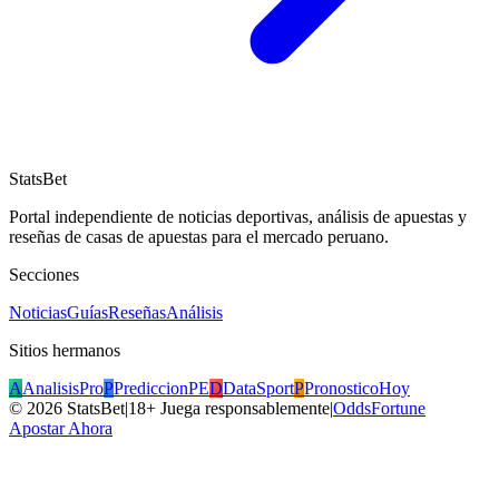
StatsBet
Portal independiente de noticias deportivas, análisis de apuestas y
reseñas de casas de apuestas para el mercado peruano.
Secciones
Noticias
Guías
Reseñas
Análisis
Sitios hermanos
A
AnalisisPro
P
PrediccionPE
D
DataSport
P
PronosticoHoy
©
2026
StatsBet
|
18+ Juega responsablemente
|
OddsFortune
Apostar Ahora