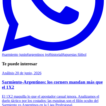
#
sarmiento junin
#
argentinos jrs
#
historial
#
apuestas fútbol
Te puede interesar
Análisis
·
20 de junio, 2026
Sarmiento-Argentinos: los corners mandan más que
el 1X2
El 1X2 maquilla lo que el apostador casual ignora. Analizamos el
duelo táctico por los costados: las esquinas son el filón oculto del
Sarmiento vs Argentinos en la Liga Profesional.