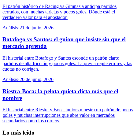
El patrón histórico de Racing vs Gimnasia anticipa partidos
cerrados, con muchas tarjetas y pocos goles. Dónde está el
verdadero valor para el apostador.
Análisis
·
21 de junio, 2026
Botafogo vs Santos: el guion que insiste sin que el
mercado aprenda
El historial entre Botafogo y Santos esconde un patrón claro:
partidos de alta fricción y pocos goles. La previa repite errores y las
cuotas no corrigen.
Análisis
·
20 de junio, 2026
Riestra-Boca: la pelota quieta dicta más que el
nombre
El historial entre Riestra y Boca Juniors muestra un patrón de pocos
goles y muchas interrupciones que abre valor en mercados
secundarios como los corners.
Lo más leído