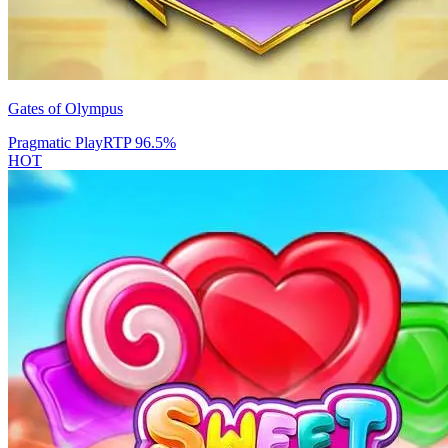
Gates of Olympus
Pragmatic Play
RTP
96.5
%
HOT