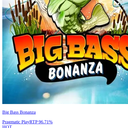
Big Bass Bonanza
Pragmatic Play
RTP
96.71
%
HOT