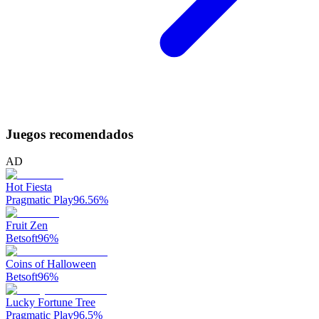
Juegos recomendados
AD
Hot Fiesta
Pragmatic Play
96.56
%
Fruit Zen
Betsoft
96
%
Coins of Halloween
Betsoft
96
%
Lucky Fortune Tree
Pragmatic Play
96.5
%