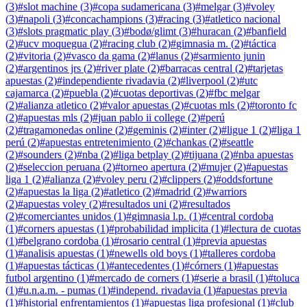
(
3
)
#
slot machine
(
3
)
#
copa sudamericana
(
3
)
#
melgar
(
3
)
#
voley
(
3
)
#
napoli
(
3
)
#
concachampions
(
3
)
#
racing
(
3
)
#
atletico nacional
(
3
)
#
slots pragmatic play
(
3
)
#
bodø/glimt
(
3
)
#
huracan
(
2
)
#
banfield
(
2
)
#
ucv moquegua
(
2
)
#
racing club
(
2
)
#
gimnasia m.
(
2
)
#
táctica
(
2
)
#
vitoria
(
2
)
#
vasco da gama
(
2
)
#
lanus
(
2
)
#
sarmiento junin
(
2
)
#
argentinos jrs
(
2
)
#
river plate
(
2
)
#
barracas central
(
2
)
#
tarjetas
apuestas
(
2
)
#
independiente rivadavia
(
2
)
#
liverpool
(
2
)
#
utc
cajamarca
(
2
)
#
puebla
(
2
)
#
cuotas deportivas
(
2
)
#
fbc melgar
(
2
)
#
alianza atletico
(
2
)
#
valor apuestas
(
2
)
#
cuotas mls
(
2
)
#
toronto fc
(
2
)
#
apuestas mls
(
2
)
#
juan pablo ii college
(
2
)
#
perú
(
2
)
#
tragamonedas online
(
2
)
#
geminis
(
2
)
#
inter
(
2
)
#
ligue 1
(
2
)
#
liga 1
perú
(
2
)
#
apuestas entretenimiento
(
2
)
#
chankas
(
2
)
#
seattle
(
2
)
#
sounders
(
2
)
#
nba
(
2
)
#
liga betplay
(
2
)
#
tijuana
(
2
)
#
nba apuestas
(
2
)
#
seleccion peruana
(
2
)
#
torneo apertura
(
2
)
#
mujer
(
2
)
#
apuestas
liga 1
(
2
)
#
alianza
(
2
)
#
voley peru
(
2
)
#
clippers
(
2
)
#
oddsfortune
(
2
)
#
apuestas la liga
(
2
)
#
atletico
(
2
)
#
madrid
(
2
)
#
warriors
(
2
)
#
apuestas voley
(
2
)
#
resultados uni
(
2
)
#
resultados
(
2
)
#
comerciantes unidos
(
1
)
#
gimnasia l.p.
(
1
)
#
central cordoba
(
1
)
#
corners apuestas
(
1
)
#
probabilidad implicita
(
1
)
#
lectura de cuotas
(
1
)
#
belgrano cordoba
(
1
)
#
rosario central
(
1
)
#
previa apuestas
(
1
)
#
analisis apuestas
(
1
)
#
newells old boys
(
1
)
#
talleres cordoba
(
1
)
#
apuestas tácticas
(
1
)
#
antecedentes
(
1
)
#
córners
(
1
)
#
apuestas
futbol argentino
(
1
)
#
mercado de corners
(
1
)
#
serie a brasil
(
1
)
#
toluca
(
1
)
#
u.n.a.m. - pumas
(
1
)
#
independ. rivadavia
(
1
)
#
apuestas previa
(
1
)
#
historial enfrentamientos
(
1
)
#
apuestas liga profesional
(
1
)
#
club