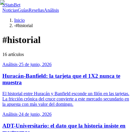
S
StatsBet
Noticias
Guías
Reseñas
Análisis
Inicio
›
#historial
#
historial
16
artículos
Análisis
·
25 de junio, 2026
Huracán-Banfield: la tarjeta que el 1X2 nunca te
muestra
El historial entre Huracán y Banfield esconde un filón en las tarjetas.
La fricción crónica del cruce convierte a este mercado secundario en
la apuesta con más valor del domingo.
Análisis
·
24 de junio, 2026
ADT-Universitario: el dato que la historia insiste en