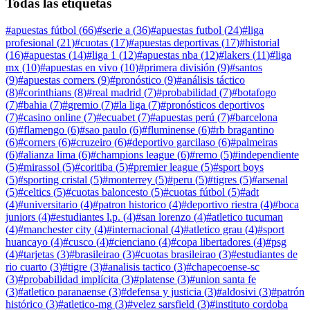
Todas las etiquetas
#
apuestas fútbol
(
66
)
#
serie a
(
36
)
#
apuestas futbol
(
24
)
#
liga
profesional
(
21
)
#
cuotas
(
17
)
#
apuestas deportivas
(
17
)
#
historial
(
16
)
#
apuestas
(
14
)
#
liga 1
(
12
)
#
apuestas nba
(
12
)
#
lakers
(
11
)
#
liga
mx
(
10
)
#
apuestas en vivo
(
10
)
#
primera división
(
9
)
#
santos
(
9
)
#
apuestas corners
(
9
)
#
pronóstico
(
9
)
#
análisis táctico
(
8
)
#
corinthians
(
8
)
#
real madrid
(
7
)
#
probabilidad
(
7
)
#
botafogo
(
7
)
#
bahia
(
7
)
#
gremio
(
7
)
#
la liga
(
7
)
#
pronósticos deportivos
(
7
)
#
casino online
(
7
)
#
ecuabet
(
7
)
#
apuestas perú
(
7
)
#
barcelona
(
6
)
#
flamengo
(
6
)
#
sao paulo
(
6
)
#
fluminense
(
6
)
#
rb bragantino
(
6
)
#
corners
(
6
)
#
cruzeiro
(
6
)
#
deportivo garcilaso
(
6
)
#
palmeiras
(
6
)
#
alianza lima
(
6
)
#
champions league
(
6
)
#
remo
(
5
)
#
independiente
(
5
)
#
mirassol
(
5
)
#
coritiba
(
5
)
#
premier league
(
5
)
#
sport boys
(
5
)
#
sporting cristal
(
5
)
#
monterrey
(
5
)
#
peru
(
5
)
#
tigres
(
5
)
#
arsenal
(
5
)
#
celtics
(
5
)
#
cuotas baloncesto
(
5
)
#
cuotas fútbol
(
5
)
#
adt
(
4
)
#
universitario
(
4
)
#
patron historico
(
4
)
#
deportivo riestra
(
4
)
#
boca
juniors
(
4
)
#
estudiantes l.p.
(
4
)
#
san lorenzo
(
4
)
#
atletico tucuman
(
4
)
#
manchester city
(
4
)
#
internacional
(
4
)
#
atletico grau
(
4
)
#
sport
huancayo
(
4
)
#
cusco
(
4
)
#
cienciano
(
4
)
#
copa libertadores
(
4
)
#
psg
(
4
)
#
tarjetas
(
3
)
#
brasileirao
(
3
)
#
cuotas brasileirao
(
3
)
#
estudiantes de
rio cuarto
(
3
)
#
tigre
(
3
)
#
analisis tactico
(
3
)
#
chapecoense-sc
(
3
)
#
probabilidad implícita
(
3
)
#
platense
(
3
)
#
union santa fe
(
3
)
#
atletico paranaense
(
3
)
#
defensa y justicia
(
3
)
#
aldosivi
(
3
)
#
patrón
histórico
(
3
)
#
atletico-mg
(
3
)
#
velez sarsfield
(
3
)
#
instituto cordoba