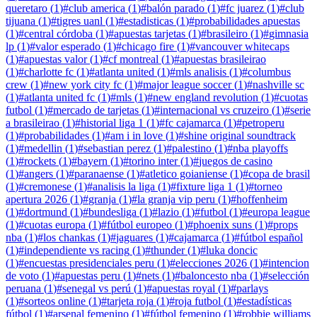
queretaro
(
1
)
#
club america
(
1
)
#
balón parado
(
1
)
#
fc juarez
(
1
)
#
club
tijuana
(
1
)
#
tigres uanl
(
1
)
#
estadisticas
(
1
)
#
probabilidades apuestas
(
1
)
#
central córdoba
(
1
)
#
apuestas tarjetas
(
1
)
#
brasileiro
(
1
)
#
gimnasia
lp
(
1
)
#
valor esperado
(
1
)
#
chicago fire
(
1
)
#
vancouver whitecaps
(
1
)
#
apuestas valor
(
1
)
#
cf montreal
(
1
)
#
apuestas brasileirao
(
1
)
#
charlotte fc
(
1
)
#
atlanta united
(
1
)
#
mls analisis
(
1
)
#
columbus
crew
(
1
)
#
new york city fc
(
1
)
#
major league soccer
(
1
)
#
nashville sc
(
1
)
#
atlanta united fc
(
1
)
#
mls
(
1
)
#
new england revolution
(
1
)
#
cuotas
futbol
(
1
)
#
mercado de tarjetas
(
1
)
#
internacional vs cruzeiro
(
1
)
#
serie
a brasileirao
(
1
)
#
historial liga 1
(
1
)
#
fc cajamarca
(
1
)
#
petroperu
(
1
)
#
probabilidades
(
1
)
#
am i in love
(
1
)
#
shine original soundtrack
(
1
)
#
medellin
(
1
)
#
sebastian perez
(
1
)
#
palestino
(
1
)
#
nba playoffs
(
1
)
#
rockets
(
1
)
#
bayern
(
1
)
#
torino inter
(
1
)
#
juegos de casino
(
1
)
#
angers
(
1
)
#
paranaense
(
1
)
#
atletico goianiense
(
1
)
#
copa de brasil
(
1
)
#
cremonese
(
1
)
#
analisis la liga
(
1
)
#
fixture liga 1
(
1
)
#
torneo
apertura 2026
(
1
)
#
granja
(
1
)
#
la granja vip peru
(
1
)
#
hoffenheim
(
1
)
#
dortmund
(
1
)
#
bundesliga
(
1
)
#
lazio
(
1
)
#
futbol
(
1
)
#
europa league
(
1
)
#
cuotas europa
(
1
)
#
fútbol europeo
(
1
)
#
phoenix suns
(
1
)
#
props
nba
(
1
)
#
los chankas
(
1
)
#
jaguares
(
1
)
#
cajamarca
(
1
)
#
fútbol español
(
1
)
#
independiente vs racing
(
1
)
#
thunder
(
1
)
#
luka doncic
(
1
)
#
encuestas presidenciales peru
(
1
)
#
elecciones 2026
(
1
)
#
intencion
de voto
(
1
)
#
apuestas peru
(
1
)
#
nets
(
1
)
#
baloncesto nba
(
1
)
#
selección
peruana
(
1
)
#
senegal vs perú
(
1
)
#
apuestas royal
(
1
)
#
parlays
(
1
)
#
sorteos online
(
1
)
#
tarjeta roja
(
1
)
#
roja futbol
(
1
)
#
estadísticas
fútbol
(
1
)
#
arsenal femenino
(
1
)
#
fútbol femenino
(
1
)
#
robbie williams