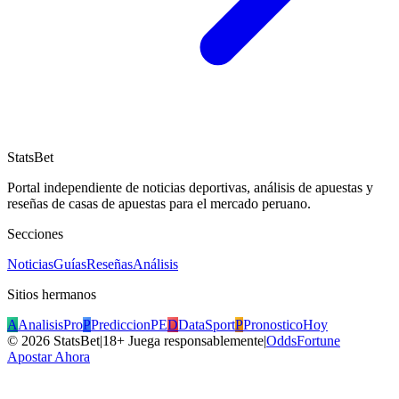
StatsBet
Portal independiente de noticias deportivas, análisis de apuestas y
reseñas de casas de apuestas para el mercado peruano.
Secciones
Noticias
Guías
Reseñas
Análisis
Sitios hermanos
A
AnalisisPro
P
PrediccionPE
D
DataSport
P
PronosticoHoy
©
2026
StatsBet
|
18+ Juega responsablemente
|
OddsFortune
Apostar Ahora