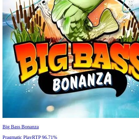
Big Bass Bonanza
Pragmatic Play
RTP
96.71
%