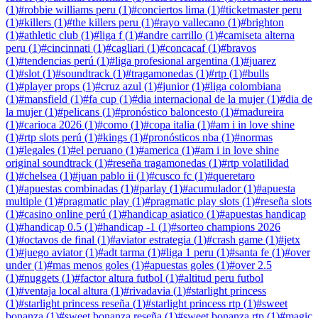
(
1
)
#
robbie williams peru
(
1
)
#
conciertos lima
(
1
)
#
ticketmaster peru
(
1
)
#
killers
(
1
)
#
the killers peru
(
1
)
#
rayo vallecano
(
1
)
#
brighton
(
1
)
#
athletic club
(
1
)
#
liga f
(
1
)
#
andre carrillo
(
1
)
#
camiseta alterna
peru
(
1
)
#
cincinnati
(
1
)
#
cagliari
(
1
)
#
concacaf
(
1
)
#
bravos
(
1
)
#
tendencias perú
(
1
)
#
liga profesional argentina
(
1
)
#
juarez
(
1
)
#
slot
(
1
)
#
soundtrack
(
1
)
#
tragamonedas
(
1
)
#
rtp
(
1
)
#
bulls
(
1
)
#
player props
(
1
)
#
cruz azul
(
1
)
#
junior
(
1
)
#
liga colombiana
(
1
)
#
mansfield
(
1
)
#
fa cup
(
1
)
#
dia internacional de la mujer
(
1
)
#
dia de
la mujer
(
1
)
#
pelicans
(
1
)
#
pronóstico baloncesto
(
1
)
#
madureira
(
1
)
#
carioca 2026
(
1
)
#
como
(
1
)
#
copa italia
(
1
)
#
am i in love shine
(
1
)
#
rtp slots perú
(
1
)
#
kings
(
1
)
#
pronósticos nba
(
1
)
#
normas
(
1
)
#
legales
(
1
)
#
el peruano
(
1
)
#
america
(
1
)
#
am i in love shine
original soundtrack
(
1
)
#
reseña tragamonedas
(
1
)
#
rtp volatilidad
(
1
)
#
chelsea
(
1
)
#
juan pablo ii
(
1
)
#
cusco fc
(
1
)
#
queretaro
(
1
)
#
apuestas combinadas
(
1
)
#
parlay
(
1
)
#
acumulador
(
1
)
#
apuesta
multiple
(
1
)
#
pragmatic play
(
1
)
#
pragmatic play slots
(
1
)
#
reseña slots
(
1
)
#
casino online perú
(
1
)
#
handicap asiatico
(
1
)
#
apuestas handicap
(
1
)
#
handicap 0.5
(
1
)
#
handicap -1
(
1
)
#
sorteo champions 2026
(
1
)
#
octavos de final
(
1
)
#
aviator estrategia
(
1
)
#
crash game
(
1
)
#
jetx
(
1
)
#
juego aviator
(
1
)
#
adt tarma
(
1
)
#
liga 1 peru
(
1
)
#
santa fe
(
1
)
#
over
under
(
1
)
#
mas menos goles
(
1
)
#
apuestas goles
(
1
)
#
over 2.5
(
1
)
#
nuggets
(
1
)
#
factor altura futbol
(
1
)
#
altitud peru futbol
(
1
)
#
ventaja local altura
(
1
)
#
rivadavia
(
1
)
#
starlight princess
(
1
)
#
starlight princess reseña
(
1
)
#
starlight princess rtp
(
1
)
#
sweet
bonanza
(
1
)
#
sweet bonanza reseña
(
1
)
#
sweet bonanza rtp
(
1
)
#
magic