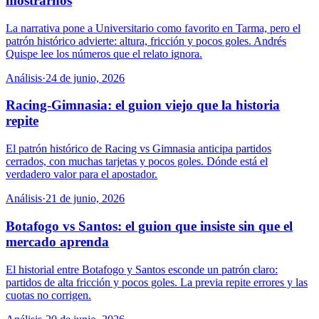
mostrarnos
La narrativa pone a Universitario como favorito en Tarma, pero el
patrón histórico advierte: altura, fricción y pocos goles. Andrés
Quispe lee los números que el relato ignora.
Análisis
·
24 de junio, 2026
Racing-Gimnasia: el guion viejo que la historia
repite
El patrón histórico de Racing vs Gimnasia anticipa partidos
cerrados, con muchas tarjetas y pocos goles. Dónde está el
verdadero valor para el apostador.
Análisis
·
21 de junio, 2026
Botafogo vs Santos: el guion que insiste sin que el
mercado aprenda
El historial entre Botafogo y Santos esconde un patrón claro:
partidos de alta fricción y pocos goles. La previa repite errores y las
cuotas no corrigen.