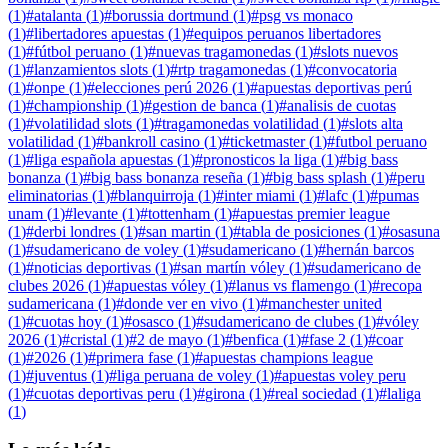
(
1
)
#
atalanta
(
1
)
#
borussia dortmund
(
1
)
#
psg vs monaco
(
1
)
#
libertadores apuestas
(
1
)
#
equipos peruanos libertadores
(
1
)
#
fútbol peruano
(
1
)
#
nuevas tragamonedas
(
1
)
#
slots nuevos
(
1
)
#
lanzamientos slots
(
1
)
#
rtp tragamonedas
(
1
)
#
convocatoria
(
1
)
#
onpe
(
1
)
#
elecciones perú 2026
(
1
)
#
apuestas deportivas perú
(
1
)
#
championship
(
1
)
#
gestion de banca
(
1
)
#
analisis de cuotas
(
1
)
#
volatilidad slots
(
1
)
#
tragamonedas volatilidad
(
1
)
#
slots alta
volatilidad
(
1
)
#
bankroll casino
(
1
)
#
ticketmaster
(
1
)
#
futbol peruano
(
1
)
#
liga española apuestas
(
1
)
#
pronosticos la liga
(
1
)
#
big bass
bonanza
(
1
)
#
big bass bonanza reseña
(
1
)
#
big bass splash
(
1
)
#
peru
eliminatorias
(
1
)
#
blanquirroja
(
1
)
#
inter miami
(
1
)
#
lafc
(
1
)
#
pumas
unam
(
1
)
#
levante
(
1
)
#
tottenham
(
1
)
#
apuestas premier league
(
1
)
#
derbi londres
(
1
)
#
san martin
(
1
)
#
tabla de posiciones
(
1
)
#
osasuna
(
1
)
#
sudamericano de voley
(
1
)
#
sudamericano
(
1
)
#
hernán barcos
(
1
)
#
noticias deportivas
(
1
)
#
san martín vóley
(
1
)
#
sudamericano de
clubes 2026
(
1
)
#
apuestas vóley
(
1
)
#
lanus vs flamengo
(
1
)
#
recopa
sudamericana
(
1
)
#
donde ver en vivo
(
1
)
#
manchester united
(
1
)
#
cuotas hoy
(
1
)
#
osasco
(
1
)
#
sudamericano de clubes
(
1
)
#
vóley
2026
(
1
)
#
cristal
(
1
)
#
2 de mayo
(
1
)
#
benfica
(
1
)
#
fase 2
(
1
)
#
coar
(
1
)
#
2026
(
1
)
#
primera fase
(
1
)
#
apuestas champions league
(
1
)
#
juventus
(
1
)
#
liga peruana de voley
(
1
)
#
apuestas voley peru
(
1
)
#
cuotas deportivas peru
(
1
)
#
girona
(
1
)
#
real sociedad
(
1
)
#
laliga
(
1
)