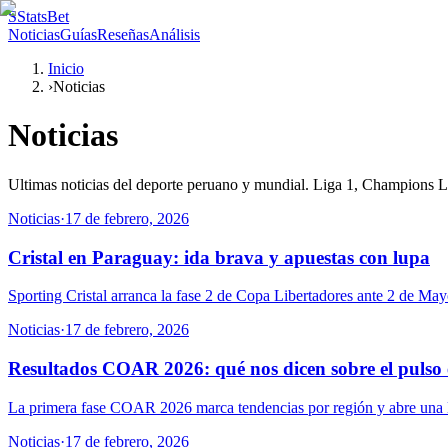
S
StatsBet
Noticias
Guías
Reseñas
Análisis
Inicio
›
Noticias
Noticias
Ultimas noticias del deporte peruano y mundial. Liga 1, Champions Lea
Noticias
·
17 de febrero, 2026
Cristal en Paraguay: ida brava y apuestas con lupa
Sporting Cristal arranca la fase 2 de Copa Libertadores ante 2 de May
Noticias
·
17 de febrero, 2026
Resultados COAR 2026: qué nos dicen sobre el pulso 
La primera fase COAR 2026 marca tendencias por región y abre una le
Noticias
·
17 de febrero, 2026