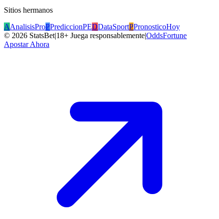
Sitios hermanos
A
AnalisisPro
P
PrediccionPE
D
DataSport
P
PronosticoHoy
©
2026
StatsBet
|
18+ Juega responsablemente
|
OddsFortune
Apostar Ahora