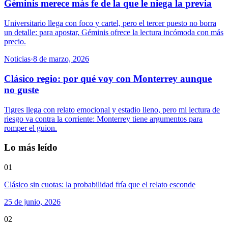
Géminis merece más fe de la que le niega la previa
Universitario llega con foco y cartel, pero el tercer puesto no borra
un detalle: para apostar, Géminis ofrece la lectura incómoda con más
precio.
Noticias
·
8 de marzo, 2026
Clásico regio: por qué voy con Monterrey aunque
no guste
Tigres llega con relato emocional y estadio lleno, pero mi lectura de
riesgo va contra la corriente: Monterrey tiene argumentos para
romper el guion.
Lo más leído
01
Clásico sin cuotas: la probabilidad fría que el relato esconde
25 de junio, 2026
02