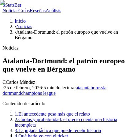
S
StatsBet
Noticias
Guías
Reseñas
Análisis
Inicio
›
Noticias
›
Atalanta-Dortmund: el patrón europeo que vuelve en
Bérgamo
Noticias
Atalanta-Dortmund: el patrón europeo
que vuelve en Bérgamo
C
Carlos Méndez
·
25 de febrero, 2026
·
5 min
de lectura
·
atalanta
borussia
dortmund
champions league
Contenido del artículo
1.
El antecedente pesa más que el relato
2.
Cuotas y probabilidad: el precio cuenta una historia
incompleta
3.
La jugada táctica que puede repetir historia
4.
Qué haría yo con el ticket