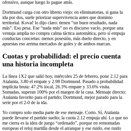
ofensivo, aunque luego lo pague atrás.
Dortmund carga con otro libreto viejo: en eliminatorias, si gana la
ida por dos, suele priorizar supervivencia antes que dominio
territorial. Kovač lo dijo claro: tienen “un buen resultado, nada
más”. Eso pesa. Ese “nada más” no es discurso vacío, porque una
ventaja amplia no compra calma táctica automática, pero sí empuja
conductas concretas: menos posesión, más duelo directo, y en
apuestas eso arrima mercados de goles y de ambos marcan.
Cuotas y probabilidad: el precio cuenta
una historia incompleta
La línea 1X2 que salió hoy, miércoles 25 de febrero, pone 2.12 para
Atalanta, 3.80 el empate y 2.98 Dortmund. Pasado a probabilidad
implícita bruta: 47.2% local, 26.3% empate y 33.6% visita.
Sumadas, superan 100% por el margen de la casa. Mensaje directo:
Atalanta favorito para el partido; Dortmund, mejor parado para la
serie por el 2-0 de la ida.
Yo compro solo media parte de ese mensaje. Corto. Sí, Atalanta
puede llevarse el partido suelto; la cuota 2.12 empuja ahí. Lo que no
me cierra es la idea de juego “ordenado”, porque en remontadas
europeas el reloj martilla desde el arranque y ese ruido, ese ruido