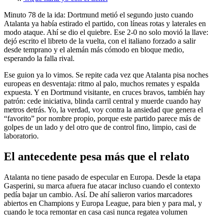
Minuto 78 de la ida: Dortmund metió el segundo justo cuando
Atalanta ya había estirado el partido, con líneas rotas y laterales en
modo ataque. Ahí se dio el quiebre. Ese 2-0 no solo movió la llave:
dejó escrito el libreto de la vuelta, con el italiano forzado a salir
desde temprano y el alemán más cómodo en bloque medio,
esperando la falla rival.
Ese guion ya lo vimos. Se repite cada vez que Atalanta pisa noches
europeas en desventaja: ritmo al palo, muchos remates y espalda
expuesta. Y en Dortmund visitante, en cruces bravos, también hay
patrón: cede iniciativa, blinda carril central y muerde cuando hay
metros detrás. Yo, la verdad, voy contra la ansiedad que genera el
“favorito” por nombre propio, porque este partido parece más de
golpes de un lado y del otro que de control fino, limpio, casi de
laboratorio.
El antecedente pesa más que el relato
Atalanta no tiene pasado de especular en Europa. Desde la etapa
Gasperini, su marca afuera fue atacar incluso cuando el contexto
pedía bajar un cambio. Así. De ahí salieron varios marcadores
abiertos en Champions y Europa League, para bien y para mal, y
cuando le toca remontar en casa casi nunca regatea volumen