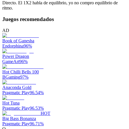
Directo. El 1X2 habla de equilibrio, yo no compro equilibrio de
ritmo.
Juegos recomendados
AD
Book of Ganesha
Endorphina
96
%
Power Dragon
GameArt
96
%
Hot Chilli Bells 100
BGaming
97
%
Anaconda Gold
Pragmatic Play
96.54
%
Hot Tuna
Pragmatic Play
96.53
%
HOT
Big Bass Bonanza
Pragmatic Play
96.71
%
O