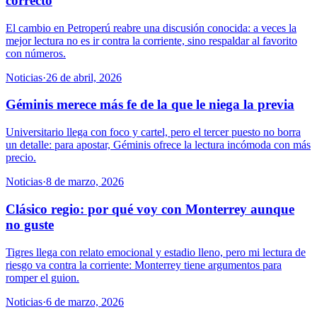
correcto
El cambio en Petroperú reabre una discusión conocida: a veces la
mejor lectura no es ir contra la corriente, sino respaldar al favorito
con números.
Noticias
·
26 de abril, 2026
Géminis merece más fe de la que le niega la previa
Universitario llega con foco y cartel, pero el tercer puesto no borra
un detalle: para apostar, Géminis ofrece la lectura incómoda con más
precio.
Noticias
·
8 de marzo, 2026
Clásico regio: por qué voy con Monterrey aunque
no guste
Tigres llega con relato emocional y estadio lleno, pero mi lectura de
riesgo va contra la corriente: Monterrey tiene argumentos para
romper el guion.
Noticias
·
6 de marzo, 2026