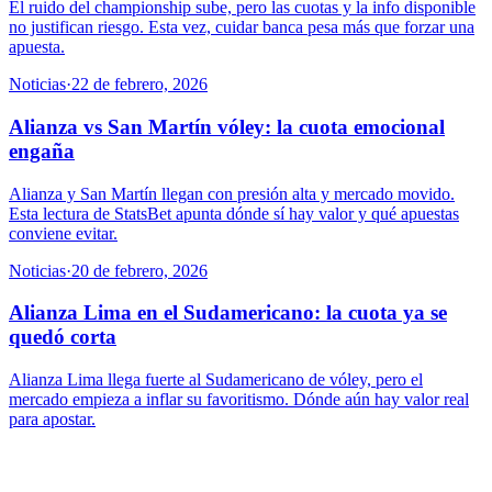
El ruido del championship sube, pero las cuotas y la info disponible
no justifican riesgo. Esta vez, cuidar banca pesa más que forzar una
apuesta.
Noticias
·
22 de febrero, 2026
Alianza vs San Martín vóley: la cuota emocional
engaña
Alianza y San Martín llegan con presión alta y mercado movido.
Esta lectura de StatsBet apunta dónde sí hay valor y qué apuestas
conviene evitar.
Noticias
·
20 de febrero, 2026
Alianza Lima en el Sudamericano: la cuota ya se
quedó corta
Alianza Lima llega fuerte al Sudamericano de vóley, pero el
mercado empieza a inflar su favoritismo. Dónde aún hay valor real
para apostar.