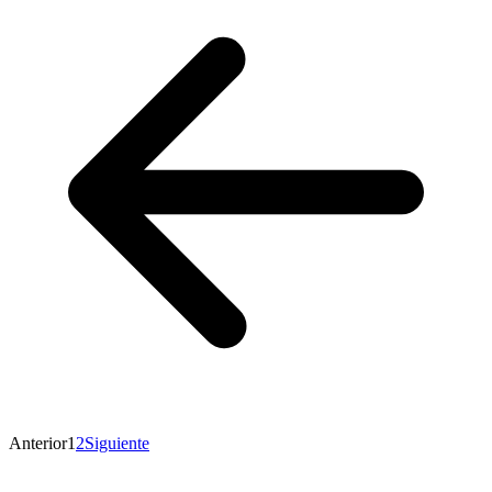
Anterior
1
2
Siguiente