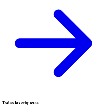
Todas las etiquetas