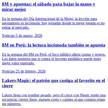
8M y apuestas: el sábado para bajar la mano y
mirar mejor
En la semana del Día Internacional de la Mujer, la lección para
apostadores es incómoda: hay jornadas donde la mejor jugada es no
entrar al mercado.
Noticias
·
5 de marzo, 2026
8M en Perú: la lectura incómoda también se apuesta
En la semana del 8M en Perú, el foco público altera cuotas y sesgos.
Los datos sugieren que ir contra el favorito mediático puede tener
mejor valor esperado.
Noticias
·
25 de febrero, 2026
Lakers-Magic: el patrón que castiga al favorito en el
cierre
Lakers llega con nombre pesado, pero el cruce con Magic repite una
secuencia: cierres finos, margen corto y castigo al que compra relato
sin números.