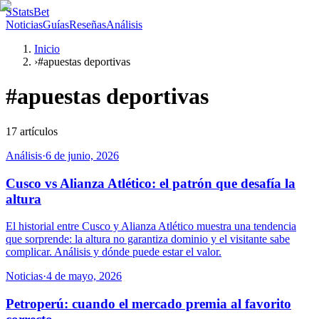
S
StatsBet
Noticias
Guías
Reseñas
Análisis
Inicio
›
#apuestas deportivas
#
apuestas deportivas
17
artículos
Análisis
·
6 de junio, 2026
Cusco vs Alianza Atlético: el patrón que desafía la
altura
El historial entre Cusco y Alianza Atlético muestra una tendencia
que sorprende: la altura no garantiza dominio y el visitante sabe
complicar. Análisis y dónde puede estar el valor.
Noticias
·
4 de mayo, 2026
Petroperú: cuando el mercado premia al favorito