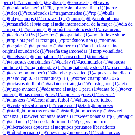
peru
(
1
)
#
cincinnati
(
1
)
#
cagliari
(
1
)
#
concacaf
(
1
)
#
bravos
(
1
)
#
tendencias perú
(
1
)
#
liga profesional argentina
(
1
)
#
juarez
(
1
)
#
slot
(
1
)
#
soundtrack
(
1
)
#
tragamonedas
(
1
)
#
rtp
(
1
)
#
bulls
(
1
)
#
player props
(
1
)
#
cruz azul
(
1
)
#
junior
(
1
)
#
liga colombiana
(
1
)
#
mansfield
(
1
)
#
fa cup
(
1
)
#
dia internacional de la mujer
(
1
)
#
dia de
la mujer
(
1
)
#
pelicans
(
1
)
#
pronóstico baloncesto
(
1
)
#
madureira
(
1
)
#
carioca 2026
(
1
)
#
como
(
1
)
#
copa italia
(
1
)
#
am i in love shine
(
1
)
#
rtp slots perú
(
1
)
#
kings
(
1
)
#
pronósticos nba
(
1
)
#
normas
(
1
)
#
legales
(
1
)
#
el peruano
(
1
)
#
america
(
1
)
#
am i in love shine
original soundtrack
(
1
)
#
reseña tragamonedas
(
1
)
#
rtp volatilidad
(
1
)
#
chelsea
(
1
)
#
juan pablo ii
(
1
)
#
cusco fc
(
1
)
#
queretaro
(
1
)
#
apuestas combinadas
(
1
)
#
parlay
(
1
)
#
acumulador
(
1
)
#
apuesta
multiple
(
1
)
#
pragmatic play
(
1
)
#
pragmatic play slots
(
1
)
#
reseña slots
(
1
)
#
casino online perú
(
1
)
#
handicap asiatico
(
1
)
#
apuestas handicap
(
1
)
#
handicap 0.5
(
1
)
#
handicap -1
(
1
)
#
sorteo champions 2026
(
1
)
#
octavos de final
(
1
)
#
aviator estrategia
(
1
)
#
crash game
(
1
)
#
jetx
(
1
)
#
juego aviator
(
1
)
#
adt tarma
(
1
)
#
liga 1 peru
(
1
)
#
santa fe
(
1
)
#
over
under
(
1
)
#
mas menos goles
(
1
)
#
apuestas goles
(
1
)
#
over 2.5
(
1
)
#
nuggets
(
1
)
#
factor altura futbol
(
1
)
#
altitud peru futbol
(
1
)
#
ventaja local altura
(
1
)
#
rivadavia
(
1
)
#
starlight princess
(
1
)
#
starlight princess reseña
(
1
)
#
starlight princess rtp
(
1
)
#
sweet
bonanza
(
1
)
#
sweet bonanza reseña
(
1
)
#
sweet bonanza rtp
(
1
)
#
magic
(
1
)
#
atalanta
(
1
)
#
borussia dortmund
(
1
)
#
psg vs monaco
(
1
)
#
libertadores apuestas
(
1
)
#
equipos peruanos libertadores
(
1
)
#
fútbol peruano
(
1
)
#
nuevas tragamonedas
(
1
)
#
slots nuevos