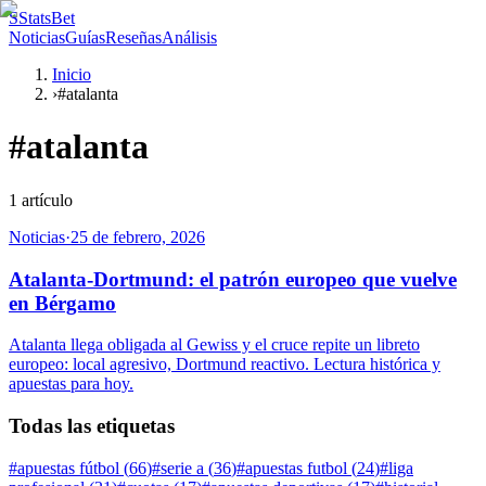
S
StatsBet
Noticias
Guías
Reseñas
Análisis
Inicio
›
#atalanta
#
atalanta
1
artículo
Noticias
·
25 de febrero, 2026
Atalanta-Dortmund: el patrón europeo que vuelve
en Bérgamo
Atalanta llega obligada al Gewiss y el cruce repite un libreto
europeo: local agresivo, Dortmund reactivo. Lectura histórica y
apuestas para hoy.
Todas las etiquetas
#
apuestas fútbol
(
66
)
#
serie a
(
36
)
#
apuestas futbol
(
24
)
#
liga