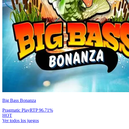
Big Bass Bonanza
Pragmatic Play
RTP
96.71
%
HOT
Ver todos los juegos