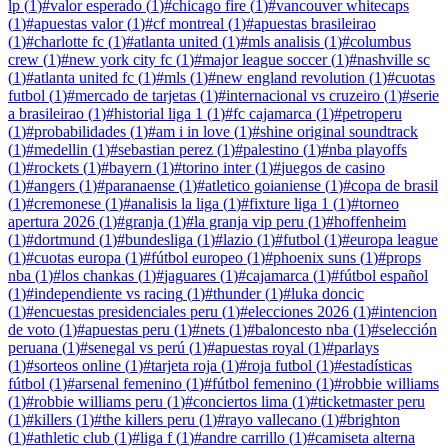
lp
(
1
)
#
valor esperado
(
1
)
#
chicago fire
(
1
)
#
vancouver whitecaps
(
1
)
#
apuestas valor
(
1
)
#
cf montreal
(
1
)
#
apuestas brasileirao
(
1
)
#
charlotte fc
(
1
)
#
atlanta united
(
1
)
#
mls analisis
(
1
)
#
columbus
crew
(
1
)
#
new york city fc
(
1
)
#
major league soccer
(
1
)
#
nashville sc
(
1
)
#
atlanta united fc
(
1
)
#
mls
(
1
)
#
new england revolution
(
1
)
#
cuotas
futbol
(
1
)
#
mercado de tarjetas
(
1
)
#
internacional vs cruzeiro
(
1
)
#
serie
a brasileirao
(
1
)
#
historial liga 1
(
1
)
#
fc cajamarca
(
1
)
#
petroperu
(
1
)
#
probabilidades
(
1
)
#
am i in love
(
1
)
#
shine original soundtrack
(
1
)
#
medellin
(
1
)
#
sebastian perez
(
1
)
#
palestino
(
1
)
#
nba playoffs
(
1
)
#
rockets
(
1
)
#
bayern
(
1
)
#
torino inter
(
1
)
#
juegos de casino
(
1
)
#
angers
(
1
)
#
paranaense
(
1
)
#
atletico goianiense
(
1
)
#
copa de brasil
(
1
)
#
cremonese
(
1
)
#
analisis la liga
(
1
)
#
fixture liga 1
(
1
)
#
torneo
apertura 2026
(
1
)
#
granja
(
1
)
#
la granja vip peru
(
1
)
#
hoffenheim
(
1
)
#
dortmund
(
1
)
#
bundesliga
(
1
)
#
lazio
(
1
)
#
futbol
(
1
)
#
europa league
(
1
)
#
cuotas europa
(
1
)
#
fútbol europeo
(
1
)
#
phoenix suns
(
1
)
#
props
nba
(
1
)
#
los chankas
(
1
)
#
jaguares
(
1
)
#
cajamarca
(
1
)
#
fútbol español
(
1
)
#
independiente vs racing
(
1
)
#
thunder
(
1
)
#
luka doncic
(
1
)
#
encuestas presidenciales peru
(
1
)
#
elecciones 2026
(
1
)
#
intencion
de voto
(
1
)
#
apuestas peru
(
1
)
#
nets
(
1
)
#
baloncesto nba
(
1
)
#
selección
peruana
(
1
)
#
senegal vs perú
(
1
)
#
apuestas royal
(
1
)
#
parlays
(
1
)
#
sorteos online
(
1
)
#
tarjeta roja
(
1
)
#
roja futbol
(
1
)
#
estadísticas
fútbol
(
1
)
#
arsenal femenino
(
1
)
#
fútbol femenino
(
1
)
#
robbie williams
(
1
)
#
robbie williams peru
(
1
)
#
conciertos lima
(
1
)
#
ticketmaster peru
(
1
)
#
killers
(
1
)
#
the killers peru
(
1
)
#
rayo vallecano
(
1
)
#
brighton
(
1
)
#
athletic club
(
1
)
#
liga f
(
1
)
#
andre carrillo
(
1
)
#
camiseta alterna