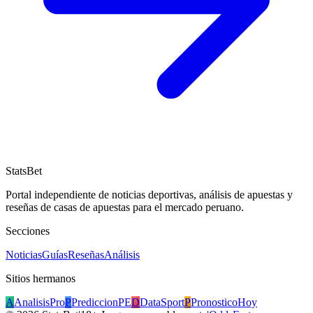
StatsBet
Portal independiente de noticias deportivas, análisis de apuestas y
reseñas de casas de apuestas para el mercado peruano.
Secciones
Noticias
Guías
Reseñas
Análisis
Sitios hermanos
A
AnalisisPro
P
PrediccionPE
D
DataSport
P
PronosticoHoy