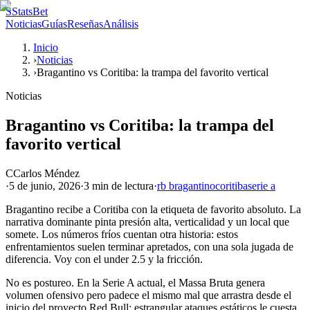
S
StatsBet
Noticias
Guías
Reseñas
Análisis
Inicio
›
Noticias
›
Bragantino vs Coritiba: la trampa del favorito vertical
Noticias
Bragantino vs Coritiba: la trampa del
favorito vertical
C
Carlos Méndez
·
5 de junio, 2026
·
3 min
de lectura
·
rb bragantino
coritiba
serie a
Bragantino recibe a Coritiba con la etiqueta de favorito absoluto. La
narrativa dominante pinta presión alta, verticalidad y un local que
somete. Los números fríos cuentan otra historia: estos
enfrentamientos suelen terminar apretados, con una sola jugada de
diferencia. Voy con el under 2.5 y la fricción.
No es postureo. En la Serie A actual, el Massa Bruta genera
volumen ofensivo pero padece el mismo mal que arrastra desde el
inicio del proyecto Red Bull: estrangular ataques estáticos le cuesta