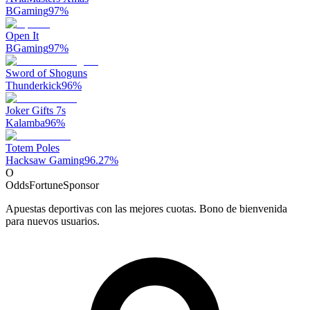
BGaming
97
%
Open It
BGaming
97
%
Sword of Shoguns
Thunderkick
96
%
Joker Gifts 7s
Kalamba
96
%
Totem Poles
Hacksaw Gaming
96.27
%
O
OddsFortune
Sponsor
Apuestas deportivas con las mejores cuotas. Bono de bienvenida
para nuevos usuarios.