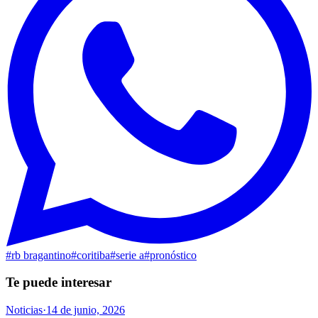
#
rb bragantino
#
coritiba
#
serie a
#
pronóstico
Te puede interesar
Noticias
·
14 de junio, 2026