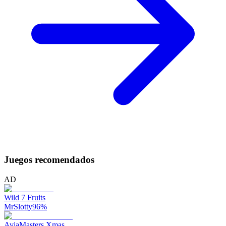
Juegos recomendados
AD
Wild 7 Fruits
MrSlotty
96
%
AviaMasters Xmas