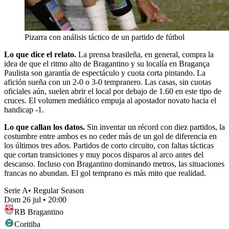
Pizarra con análisis táctico de un partido de fútbol
Lo que dice el relato.
La prensa brasileña, en general, compra la
idea de que el ritmo alto de Bragantino y su localía en Bragança
Paulista son garantía de espectáculo y cuota corta pintando. La
afición sueña con un 2-0 o 3-0 tempranero. Las casas, sin cuotas
oficiales aún, suelen abrir el local por debajo de 1.60 en este tipo de
cruces. El volumen mediático empuja al apostador novato hacia el
handicap -1.
Lo que callan los datos.
Sin inventar un récord con diez partidos, la
costumbre entre ambos es no ceder más de un gol de diferencia en
los últimos tres años. Partidos de corto circuito, con faltas tácticas
que cortan transiciones y muy pocos disparos al arco antes del
descanso. Incluso con Bragantino dominando metros, las situaciones
francas no abundan. El gol temprano es más mito que realidad.
Serie A
•
Regular Season
Dom 26 jul
•
20:00
RB Bragantino
Coritiba