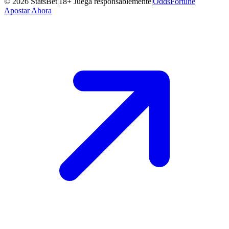
©
2026
StatsBet
|
18+ Juega responsablemente
|
OddsFortune
Apostar Ahora