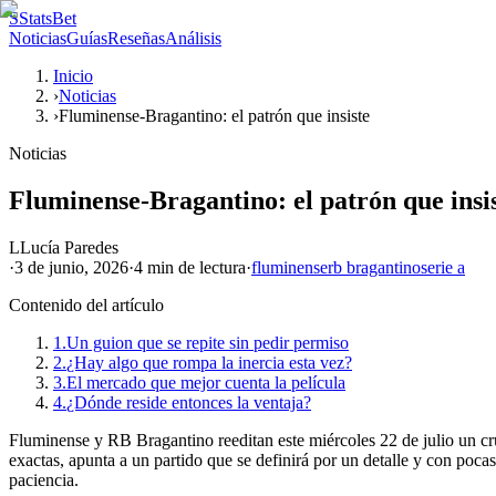
S
StatsBet
Noticias
Guías
Reseñas
Análisis
Inicio
›
Noticias
›
Fluminense-Bragantino: el patrón que insiste
Noticias
Fluminense-Bragantino: el patrón que insi
L
Lucía Paredes
·
3 de junio, 2026
·
4 min
de lectura
·
fluminense
rb bragantino
serie a
Contenido del artículo
1.
Un guion que se repite sin pedir permiso
2.
¿Hay algo que rompa la inercia esta vez?
3.
El mercado que mejor cuenta la película
4.
¿Dónde reside entonces la ventaja?
Fluminense y RB Bragantino reeditan este miércoles 22 de julio un cruc
exactas, apunta a un partido que se definirá por un detalle y con poca
paciencia.