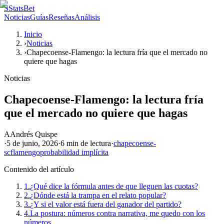
S
StatsBet
Noticias
Guías
Reseñas
Análisis
Inicio
›
Noticias
›
Chapecoense-Flamengo: la lectura fría que el mercado no
quiere que hagas
Noticias
Chapecoense-Flamengo: la lectura fría
que el mercado no quiere que hagas
A
Andrés Quispe
·
5 de junio, 2026
·
6 min
de lectura
·
chapecoense-
sc
flamengo
probabilidad implícita
Contenido del artículo
1.
¿Qué dice la fórmula antes de que lleguen las cuotas?
2.
¿Dónde está la trampa en el relato popular?
3.
¿Y si el valor está fuera del ganador del partido?
4.
La postura: números contra narrativa, me quedo con los
números