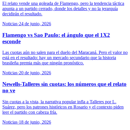
El relato vende una goleada de Flamengo, pero la tendencia táctica
apunta a un partido cerrado, donde los detalles y no la jerarquía
decidirán el resultado.
Noticias
·
24 de junio, 2026
Flamengo vs Sao Paulo: el ángulo que el 1X2
esconde
Las cuotas aún no salen para el duelo del Maracaná. Pero el valor no
está en el resultado: hay un mercado secundario que la historia
brasileña premia más que ningún pronóstico.
Noticias
·
20 de junio, 2026
Newells-Talleres sin cuotas: los números que el relato
no ve
Sin cuotas a la vista, la narrativa popular infla a Talleres por L.
Suárez, pero los patrones históricos en Rosario y el contexto piden
leer el partido con cabeza fría.
Noticias
·
18 de junio, 2026