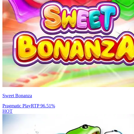
Sweet Bonanza
Pragmatic Play
RTP
96.51
%
HOT