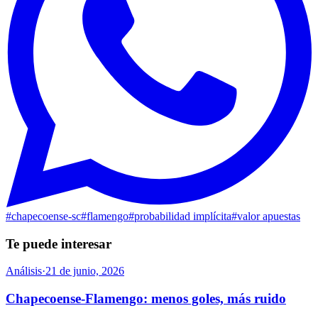
#
chapecoense-sc
#
flamengo
#
probabilidad implícita
#
valor apuestas
Te puede interesar
Análisis
·
21 de junio, 2026
Chapecoense-Flamengo: menos goles, más ruido