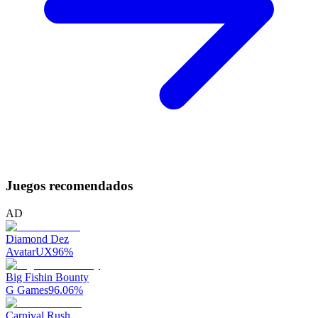
Juegos recomendados
AD
Diamond Dez
AvatarUX
96
%
Big Fishin Bounty
G Games
96.06
%
Carnival Rush