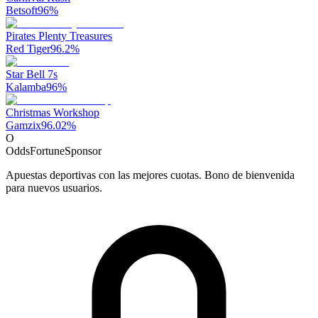
Betsoft
96
%
Pirates Plenty Treasures
Red Tiger
96.2
%
Star Bell 7s
Kalamba
96
%
Christmas Workshop
Gamzix
96.02
%
O
OddsFortune
Sponsor
Apuestas deportivas con las mejores cuotas. Bono de bienvenida
para nuevos usuarios.