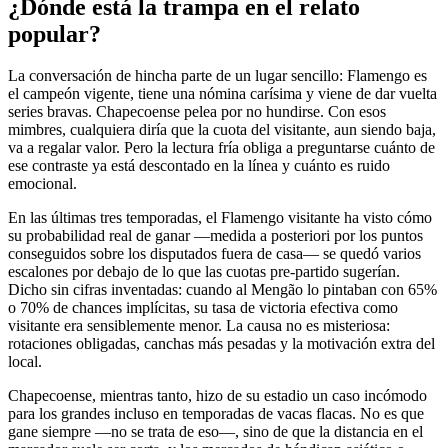
¿Dónde está la trampa en el relato
popular?
La conversación de hincha parte de un lugar sencillo: Flamengo es
el campeón vigente, tiene una nómina carísima y viene de dar vuelta
series bravas. Chapecoense pelea por no hundirse. Con esos
mimbres, cualquiera diría que la cuota del visitante, aun siendo baja,
va a regalar valor. Pero la lectura fría obliga a preguntarse cuánto de
ese contraste ya está descontado en la línea y cuánto es ruido
emocional.
En las últimas tres temporadas, el Flamengo visitante ha visto cómo
su probabilidad real de ganar —medida a posteriori por los puntos
conseguidos sobre los disputados fuera de casa— se quedó varios
escalones por debajo de lo que las cuotas pre-partido sugerían.
Dicho sin cifras inventadas: cuando al Mengão lo pintaban con 65%
o 70% de chances implícitas, su tasa de victoria efectiva como
visitante era sensiblemente menor. La causa no es misteriosa:
rotaciones obligadas, canchas más pesadas y la motivación extra del
local.
Chapecoense, mientras tanto, hizo de su estadio un caso incómodo
para los grandes incluso en temporadas de vacas flacas. No es que
gane siempre —no se trata de eso—, sino de que la distancia en el