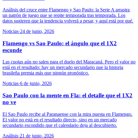
Análisis del cruce entre Flamengo y Sao Paulo: la Serie A arrastra
un patrón de juego que se repite temporada tras temporada. Los
datos sugieren que la tendencia volverá a pesar, y aquí está por qué.
Noticias
·
24 de junio, 2026
Flamengo vs Sao Paulo: el ángulo que el 1X2
esconde
Las cuotas aún no salen para el duelo del Maracaná. Pero el valor no
está en el resultado: hay un mercado secundario que la historia
brasileña premia más que ningún pronóstico.
Noticias
·
6 de junio, 2026
Sao Paulo con la mente en Fla: el detalle que el 1X2
no ve
El Sao Paulo recibe al Paranaense con la mira puesta en Flamengo.
El valor no está en el resultado directo, sino en un mercado
secundario escondido que el calendario deja al descubierto.
Análisis
·
21 de junio, 2026