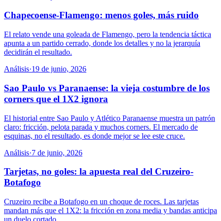
Chapecoense-Flamengo: menos goles, más ruido
El relato vende una goleada de Flamengo, pero la tendencia táctica
apunta a un partido cerrado, donde los detalles y no la jerarquía
decidirán el resultado.
Análisis
·
19 de junio, 2026
Sao Paulo vs Paranaense: la vieja costumbre de los
corners que el 1X2 ignora
El historial entre Sao Paulo y Atlético Paranaense muestra un patrón
claro: fricción, pelota parada y muchos corners. El mercado de
esquinas, no el resultado, es donde mejor se lee este cruce.
Análisis
·
7 de junio, 2026
Tarjetas, no goles: la apuesta real del Cruzeiro-
Botafogo
Cruzeiro recibe a Botafogo en un choque de roces. Las tarjetas
mandan más que el 1X2: la fricción en zona media y bandas anticipa
un duelo cortado.