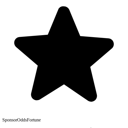
Sponsor
OddsFortune