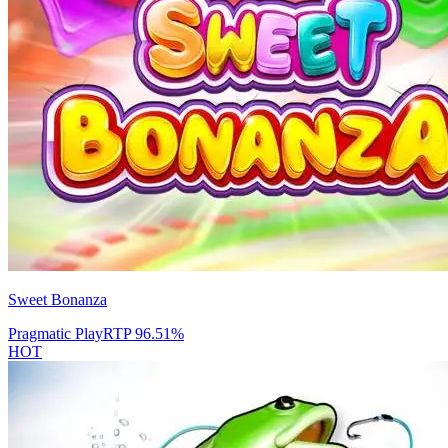
Sweet Bonanza
Pragmatic Play
RTP
96.51
%
HOT