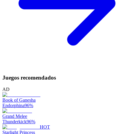
Juegos recomendados
AD
Book of Ganesha
Endorphina
96
%
Grand Melee
Thunderkick
96
%
HOT
Starlight Princess