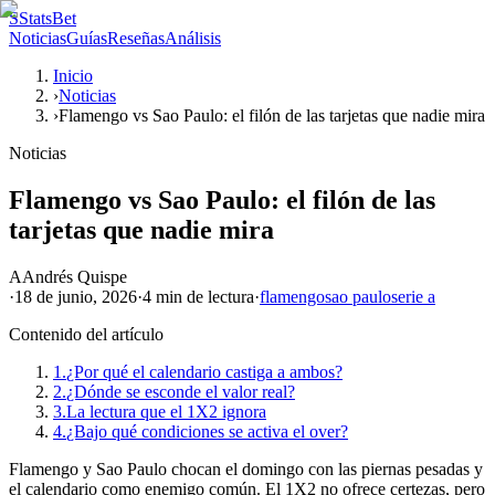
S
StatsBet
Noticias
Guías
Reseñas
Análisis
Inicio
›
Noticias
›
Flamengo vs Sao Paulo: el filón de las tarjetas que nadie mira
Noticias
Flamengo vs Sao Paulo: el filón de las
tarjetas que nadie mira
A
Andrés Quispe
·
18 de junio, 2026
·
4 min
de lectura
·
flamengo
sao paulo
serie a
Contenido del artículo
1.
¿Por qué el calendario castiga a ambos?
2.
¿Dónde se esconde el valor real?
3.
La lectura que el 1X2 ignora
4.
¿Bajo qué condiciones se activa el over?
Flamengo y Sao Paulo chocan el domingo con las piernas pesadas y
el calendario como enemigo común. El 1X2 no ofrece certezas, pero