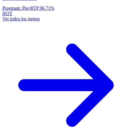
Pragmatic Play
RTP
96.71
%
HOT
Ver todos los juegos