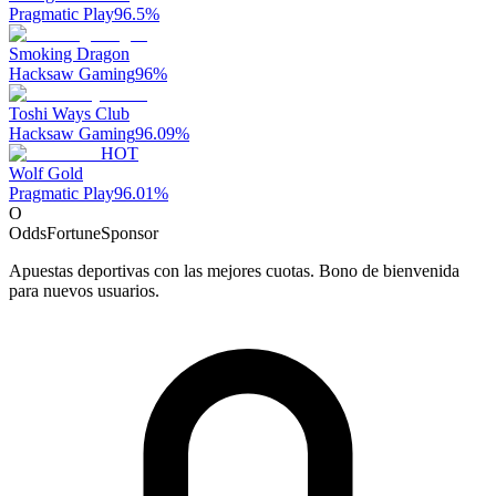
Pragmatic Play
96.5
%
Smoking Dragon
Hacksaw Gaming
96
%
Toshi Ways Club
Hacksaw Gaming
96.09
%
HOT
Wolf Gold
Pragmatic Play
96.01
%
O
OddsFortune
Sponsor
Apuestas deportivas con las mejores cuotas. Bono de bienvenida
para nuevos usuarios.