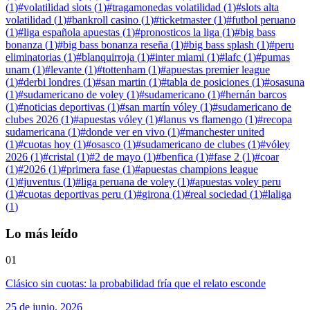
(
1
)
#
volatilidad slots
(
1
)
#
tragamonedas volatilidad
(
1
)
#
slots alta
volatilidad
(
1
)
#
bankroll casino
(
1
)
#
ticketmaster
(
1
)
#
futbol peruano
(
1
)
#
liga española apuestas
(
1
)
#
pronosticos la liga
(
1
)
#
big bass
bonanza
(
1
)
#
big bass bonanza reseña
(
1
)
#
big bass splash
(
1
)
#
peru
eliminatorias
(
1
)
#
blanquirroja
(
1
)
#
inter miami
(
1
)
#
lafc
(
1
)
#
pumas
unam
(
1
)
#
levante
(
1
)
#
tottenham
(
1
)
#
apuestas premier league
(
1
)
#
derbi londres
(
1
)
#
san martin
(
1
)
#
tabla de posiciones
(
1
)
#
osasuna
(
1
)
#
sudamericano de voley
(
1
)
#
sudamericano
(
1
)
#
hernán barcos
(
1
)
#
noticias deportivas
(
1
)
#
san martín vóley
(
1
)
#
sudamericano de
clubes 2026
(
1
)
#
apuestas vóley
(
1
)
#
lanus vs flamengo
(
1
)
#
recopa
sudamericana
(
1
)
#
donde ver en vivo
(
1
)
#
manchester united
(
1
)
#
cuotas hoy
(
1
)
#
osasco
(
1
)
#
sudamericano de clubes
(
1
)
#
vóley
2026
(
1
)
#
cristal
(
1
)
#
2 de mayo
(
1
)
#
benfica
(
1
)
#
fase 2
(
1
)
#
coar
(
1
)
#
2026
(
1
)
#
primera fase
(
1
)
#
apuestas champions league
(
1
)
#
juventus
(
1
)
#
liga peruana de voley
(
1
)
#
apuestas voley peru
(
1
)
#
cuotas deportivas peru
(
1
)
#
girona
(
1
)
#
real sociedad
(
1
)
#
laliga
(
1
)
Lo más leído
01
Clásico sin cuotas: la probabilidad fría que el relato esconde
25 de junio, 2026