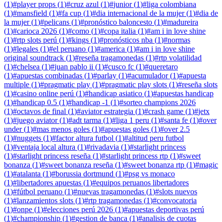
(
1
)
#
player props
(
1
)
#
cruz azul
(
1
)
#
junior
(
1
)
#
liga colombiana
(
1
)
#
mansfield
(
1
)
#
fa cup
(
1
)
#
dia internacional de la mujer
(
1
)
#
dia de
la mujer
(
1
)
#
pelicans
(
1
)
#
pronóstico baloncesto
(
1
)
#
madureira
(
1
)
#
carioca 2026
(
1
)
#
como
(
1
)
#
copa italia
(
1
)
#
am i in love shine
(
1
)
#
rtp slots perú
(
1
)
#
kings
(
1
)
#
pronósticos nba
(
1
)
#
normas
(
1
)
#
legales
(
1
)
#
el peruano
(
1
)
#
america
(
1
)
#
am i in love shine
original soundtrack
(
1
)
#
reseña tragamonedas
(
1
)
#
rtp volatilidad
(
1
)
#
chelsea
(
1
)
#
juan pablo ii
(
1
)
#
cusco fc
(
1
)
#
queretaro
(
1
)
#
apuestas combinadas
(
1
)
#
parlay
(
1
)
#
acumulador
(
1
)
#
apuesta
multiple
(
1
)
#
pragmatic play
(
1
)
#
pragmatic play slots
(
1
)
#
reseña slots
(
1
)
#
casino online perú
(
1
)
#
handicap asiatico
(
1
)
#
apuestas handicap
(
1
)
#
handicap 0.5
(
1
)
#
handicap -1
(
1
)
#
sorteo champions 2026
(
1
)
#
octavos de final
(
1
)
#
aviator estrategia
(
1
)
#
crash game
(
1
)
#
jetx
(
1
)
#
juego aviator
(
1
)
#
adt tarma
(
1
)
#
liga 1 peru
(
1
)
#
santa fe
(
1
)
#
over
under
(
1
)
#
mas menos goles
(
1
)
#
apuestas goles
(
1
)
#
over 2.5
(
1
)
#
nuggets
(
1
)
#
factor altura futbol
(
1
)
#
altitud peru futbol
(
1
)
#
ventaja local altura
(
1
)
#
rivadavia
(
1
)
#
starlight princess
(
1
)
#
starlight princess reseña
(
1
)
#
starlight princess rtp
(
1
)
#
sweet
bonanza
(
1
)
#
sweet bonanza reseña
(
1
)
#
sweet bonanza rtp
(
1
)
#
magic
(
1
)
#
atalanta
(
1
)
#
borussia dortmund
(
1
)
#
psg vs monaco
(
1
)
#
libertadores apuestas
(
1
)
#
equipos peruanos libertadores
(
1
)
#
fútbol peruano
(
1
)
#
nuevas tragamonedas
(
1
)
#
slots nuevos
(
1
)
#
lanzamientos slots
(
1
)
#
rtp tragamonedas
(
1
)
#
convocatoria
(
1
)
#
onpe
(
1
)
#
elecciones perú 2026
(
1
)
#
apuestas deportivas perú
(
1
)
#
championship
(
1
)
#
gestion de banca
(
1
)
#
analisis de cuotas