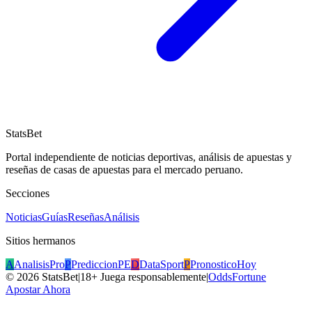
StatsBet
Portal independiente de noticias deportivas, análisis de apuestas y
reseñas de casas de apuestas para el mercado peruano.
Secciones
Noticias
Guías
Reseñas
Análisis
Sitios hermanos
A
AnalisisPro
P
PrediccionPE
D
DataSport
P
PronosticoHoy
©
2026
StatsBet
|
18+ Juega responsablemente
|
OddsFortune
Apostar Ahora