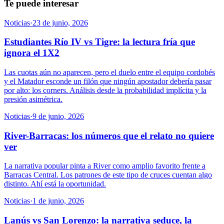
Te puede interesar
Noticias
·
23 de junio, 2026
Estudiantes Río IV vs Tigre: la lectura fría que
ignora el 1X2
Las cuotas aún no aparecen, pero el duelo entre el equipo cordobés
y el Matador esconde un filón que ningún apostador debería pasar
por alto: los corners. Análisis desde la probabilidad implícita y la
presión asimétrica.
Noticias
·
9 de junio, 2026
River-Barracas: los números que el relato no quiere
ver
La narrativa popular pinta a River como amplio favorito frente a
Barracas Central. Los patrones de este tipo de cruces cuentan algo
distinto. Ahí está la oportunidad.
Noticias
·
1 de junio, 2026
Lanús vs San Lorenzo: la narrativa seduce, la