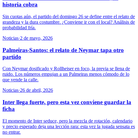
historia cobra
Sin cuotas aún, el partido del domingo 26 se define entre el relato de
grandeza y la dura costumbre. ¿Conviene ir con el local? Análisis de
probabilidad fría.
Noticias
·
2 de mayo, 2026
Palmeiras-Santos: el relato de Neymar tapa otro
partido
Con Neymar dosificado y Rollheiser en foco, la previa se llena de
ruido. Los números empujan a un Palmeiras menos cómodo de lo
que vende la calle.
Noticias
·
26 de abril, 2026
Inter llega fuerte, pero esta vez conviene guardar la
ficha
El momento de Inter seduce, pero la mezcla de rotación, calendario
y precio esperado deja una lección rara: esta vez la jugada sensata es
no entrar.