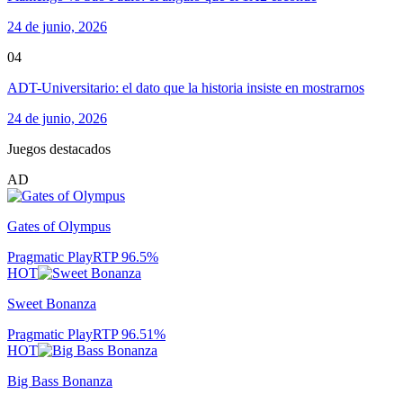
24 de junio, 2026
04
ADT-Universitario: el dato que la historia insiste en mostrarnos
24 de junio, 2026
Juegos destacados
AD
Gates of Olympus
Pragmatic Play
RTP
96.5
%
HOT
Sweet Bonanza
Pragmatic Play
RTP
96.51
%
HOT
Big Bass Bonanza