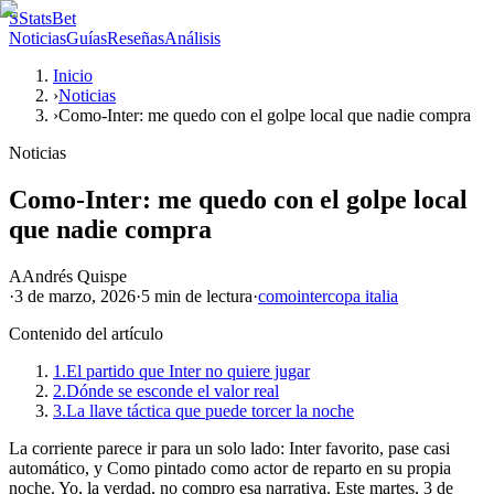
S
StatsBet
Noticias
Guías
Reseñas
Análisis
Inicio
›
Noticias
›
Como-Inter: me quedo con el golpe local que nadie compra
Noticias
Como-Inter: me quedo con el golpe local
que nadie compra
A
Andrés Quispe
·
3 de marzo, 2026
·
5 min
de lectura
·
como
inter
copa italia
Contenido del artículo
1.
El partido que Inter no quiere jugar
2.
Dónde se esconde el valor real
3.
La llave táctica que puede torcer la noche
La corriente parece ir para un solo lado: Inter favorito, pase casi
automático, y Como pintado como actor de reparto en su propia
noche. Yo, la verdad, no compro esa narrativa. Este martes, 3 de