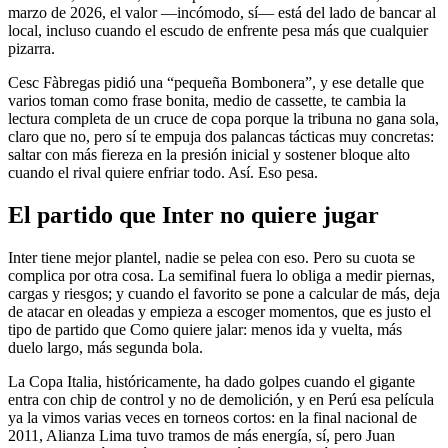
marzo de 2026, el valor —incómodo, sí— está del lado de bancar al
local, incluso cuando el escudo de enfrente pesa más que cualquier
pizarra.
Cesc Fàbregas pidió una “pequeña Bombonera”, y ese detalle que
varios toman como frase bonita, medio de cassette, te cambia la
lectura completa de un cruce de copa porque la tribuna no gana sola,
claro que no, pero sí te empuja dos palancas tácticas muy concretas:
saltar con más fiereza en la presión inicial y sostener bloque alto
cuando el rival quiere enfriar todo. Así. Eso pesa.
El partido que Inter no quiere jugar
Inter tiene mejor plantel, nadie se pelea con eso. Pero su cuota se
complica por otra cosa. La semifinal fuera lo obliga a medir piernas,
cargas y riesgos; y cuando el favorito se pone a calcular de más, deja
de atacar en oleadas y empieza a escoger momentos, que es justo el
tipo de partido que Como quiere jalar: menos ida y vuelta, más
duelo largo, más segunda bola.
La Copa Italia, históricamente, ha dado golpes cuando el gigante
entra con chip de control y no de demolición, y en Perú esa película
ya la vimos varias veces en torneos cortos: en la final nacional de
2011, Alianza Lima tuvo tramos de más energía, sí, pero Juan