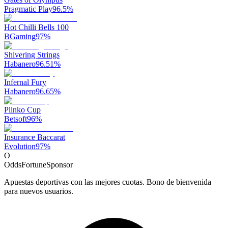
Pragmatic Play
96.5
%
Hot Chilli Bells 100
BGaming
97
%
Shivering Strings
Habanero
96.51
%
Infernal Fury
Habanero
96.65
%
Plinko Cup
Betsoft
96
%
Insurance Baccarat
Evolution
97
%
O
OddsFortune
Sponsor
Apuestas deportivas con las mejores cuotas. Bono de bienvenida
para nuevos usuarios.