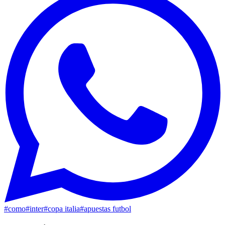
#
como
#
inter
#
copa italia
#
apuestas futbol