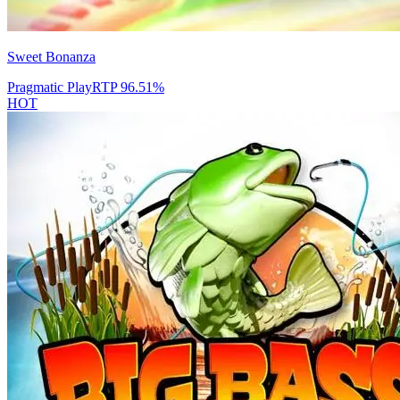
Sweet Bonanza
Pragmatic Play
RTP
96.51
%
HOT