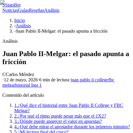
S
StatsBet
Noticias
Guías
Reseñas
Análisis
Inicio
›
Análisis
›
Juan Pablo II-Melgar: el pasado apunta a fricción
Análisis
Juan Pablo II-Melgar: el pasado apunta a
fricción
C
Carlos Méndez
·
12 de mayo, 2026
·
6 min
de lectura
·
juan pablo ii college
fbc
melgar
historial liga 1
Contenido del artículo
1.
¿Qué dice el historial entre Juan Pablo II College y FBC
Melgar?
2.
¿Por qué el ritmo puede pesar más que el 1X2?
3.
¿Dónde puede aparecer el valor en apuestas?
4.
¿Qué debe mirar el apostador durante los primeros minutos?
5.
¿Mi lectura final del cruce?