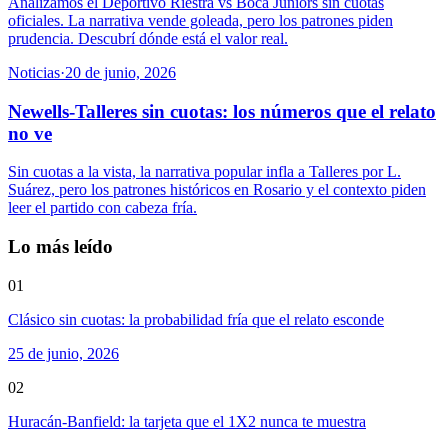
Analizamos el Deportivo Riestra vs Boca Juniors sin cuotas
oficiales. La narrativa vende goleada, pero los patrones piden
prudencia. Descubrí dónde está el valor real.
Noticias
·
20 de junio, 2026
Newells-Talleres sin cuotas: los números que el relato
no ve
Sin cuotas a la vista, la narrativa popular infla a Talleres por L.
Suárez, pero los patrones históricos en Rosario y el contexto piden
leer el partido con cabeza fría.
Lo más leído
01
Clásico sin cuotas: la probabilidad fría que el relato esconde
25 de junio, 2026
02
Huracán-Banfield: la tarjeta que el 1X2 nunca te muestra