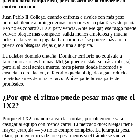
partido hacia campo rival, pero no siempre lo convierte en
control cómodo
.
Juan Pablo II College, cuando enfrenta a rivales con más peso
nominal, tiende a proteger zonas interiores y aceptar fases sin pelota.
Eso no es cobardía. Es supervivencia. Ante Melgar, ese rasgo puede
volver: bloque más compacto, salida menos ambiciosa y mucha
pelea en la segunda jugada. Un partido así se parece más a una
puerta con bisagras viejas que a una autopista.
La palabra dominio engaña. Dominar territorio no equivale a
fabricar ocasiones limpias. Melgar puede instalarse más arriba, sí,
pero si el local achica metros, mete pierna donde incomoda y
ensucia la circulación, el favorito queda obligado a ganar duelos
repetidos antes de mirar el arco. Ahí se parte buena parte del
pronóstico.
¿Por qué el ritmo puede pesar más que el
1X2?
Porque el 1X2, cuando salgan las cuotas, probablemente va a
castigar al equipo con menos cartel. El mercado dice: Melgar tiene
mayor jerarquía — yo no lo compro completo. La jerarquía pesa,
claro, pero en cruces de roce pesa menos si el trámite se vuelve