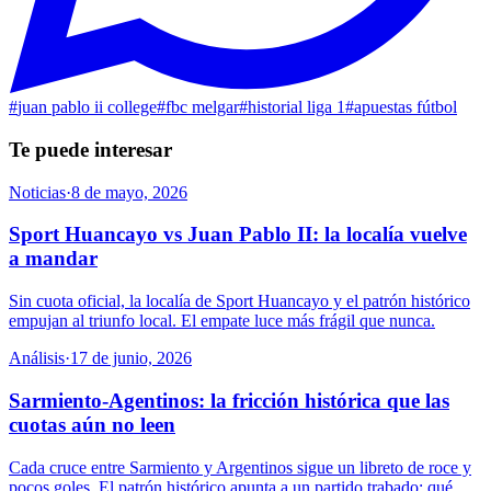
#
juan pablo ii college
#
fbc melgar
#
historial liga 1
#
apuestas fútbol
Te puede interesar
Noticias
·
8 de mayo, 2026
Sport Huancayo vs Juan Pablo II: la localía vuelve
a mandar
Sin cuota oficial, la localía de Sport Huancayo y el patrón histórico
empujan al triunfo local. El empate luce más frágil que nunca.
Análisis
·
17 de junio, 2026
Sarmiento-Agentinos: la fricción histórica que las
cuotas aún no leen
Cada cruce entre Sarmiento y Argentinos sigue un libreto de roce y
pocos goles. El patrón histórico apunta a un partido trabado: qué