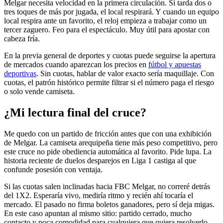
Melgar necesita velocidad en la primera circulación. Si tarda dos o
tres toques de más por jugada, el local respirará. Y cuando un equipo
local respira ante un favorito, el reloj empieza a trabajar como un
tercer zaguero. Feo para el espectáculo. Muy útil para apostar con
cabeza fría.
En la previa general de deportes y cuotas puede seguirse la apertura
de mercados cuando aparezcan los precios en
fútbol y apuestas
deportivas
. Sin cuotas, hablar de valor exacto sería maquillaje. Con
cuotas, el patrón histórico permite filtrar si el número paga el riesgo
o solo vende camiseta.
¿Mi lectura final del cruce?
Me quedo con un partido de fricción antes que con una exhibición
de Melgar. La camiseta arequipeña tiene más peso competitivo, pero
este cruce no pide obediencia automática al favorito. Pide lupa. La
historia reciente de duelos desparejos en Liga 1 castiga al que
confunde posesión con ventaja.
Si las cuotas salen inclinadas hacia FBC Melgar, no correré detrás
del 1X2. Esperaría vivo, mediría ritmo y recién ahí tocaría el
mercado. El pasado no firma boletos ganadores, pero sí deja migas.
En este caso apuntan al mismo sitio: partido cerrado, mucho
contacto y poca comodidad para cualquiera que quiera resolverlo