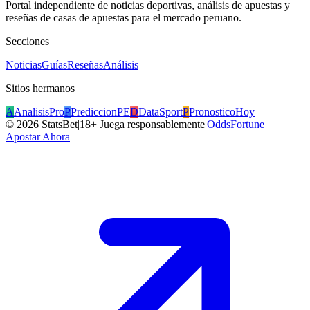
Portal independiente de noticias deportivas, análisis de apuestas y
reseñas de casas de apuestas para el mercado peruano.
Secciones
Noticias
Guías
Reseñas
Análisis
Sitios hermanos
A
AnalisisPro
P
PrediccionPE
D
DataSport
P
PronosticoHoy
©
2026
StatsBet
|
18+ Juega responsablemente
|
OddsFortune
Apostar Ahora