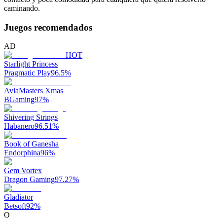
caminando.
Juegos recomendados
AD
HOT
Starlight Princess
Pragmatic Play
96.5
%
AviaMasters Xmas
BGaming
97
%
Shivering Strings
Habanero
96.51
%
Book of Ganesha
Endorphina
96
%
Gem Vortex
Dragon Gaming
97.27
%
Gladiator
Betsoft
92
%
O