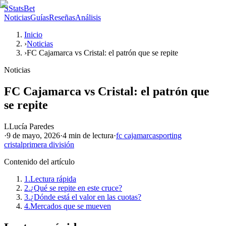
S
StatsBet
Noticias
Guías
Reseñas
Análisis
Inicio
›
Noticias
›
FC Cajamarca vs Cristal: el patrón que se repite
Noticias
FC Cajamarca vs Cristal: el patrón que
se repite
L
Lucía Paredes
·
9 de mayo, 2026
·
4 min
de lectura
·
fc cajamarca
sporting
cristal
primera división
Contenido del artículo
1.
Lectura rápida
2.
¿Qué se repite en este cruce?
3.
¿Dónde está el valor en las cuotas?
4.
Mercados que se mueven