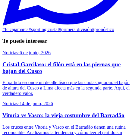
#
fc cajamarca
#
sporting cristal
#
primera división
#
pronóstico
Te puede interesar
Noticias
·
6 de junio, 2026
Cristal-Garcilaso: el filón está en las piernas que
bajan del Cusco
El partido esconde un detalle físico que las cuotas ignoran: el bajón
de altura del Cusco a Lima afecta más en la segunda parte. Aquí, el
verdadero valor.
Noticias
·
14 de junio, 2026
Vitoria vs Vasco: la vieja costumbre del Barradão
Los cruces entre Vitoria y Vasco en el Barradão tienen una rutina
reconocible. Analizamos la tendencia y cómo leer el partido sin