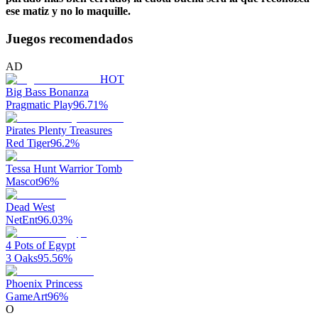
ese matiz y no lo maquille.
Juegos recomendados
AD
HOT
Big Bass Bonanza
Pragmatic Play
96.71
%
Pirates Plenty Treasures
Red Tiger
96.2
%
Tessa Hunt Warrior Tomb
Mascot
96
%
Dead West
NetEnt
96.03
%
4 Pots of Egypt
3 Oaks
95.56
%
Phoenix Princess
GameArt
96
%
O