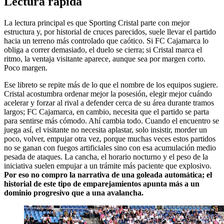
Lectura rápida
La lectura principal es que Sporting Cristal parte con mejor
estructura y, por historial de cruces parecidos, suele llevar el partido
hacia un terreno más controlado que caótico. Si FC Cajamarca lo
obliga a correr demasiado, el duelo se cierra; si Cristal marca el
ritmo, la ventaja visitante aparece, aunque sea por margen corto.
Poco margen.
Ese libreto se repite más de lo que el nombre de los equipos sugiere.
Cristal acostumbra ordenar mejor la posesión, elegir mejor cuándo
acelerar y forzar al rival a defender cerca de su área durante tramos
largos; FC Cajamarca, en cambio, necesita que el partido se parta
para sentirse más cómodo. Ahí cambia todo. Cuando el encuentro se
juega así, el visitante no necesita aplastar, solo insistir, morder un
poco, volver, empujar otra vez, porque muchas veces estos partidos
no se ganan con fuegos artificiales sino con esa acumulación medio
pesada de ataques. La cancha, el horario nocturno y el peso de la
iniciativa suelen empujar a un trámite más paciente que explosivo.
Por eso no compro la narrativa de una goleada automática; el
historial de este tipo de emparejamientos apunta más a un
dominio progresivo que a una avalancha.