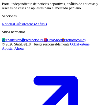
Portal independiente de noticias deportivas, análisis de apuestas y
reseñas de casas de apuestas para el mercado peruano.
Secciones
Noticias
Guías
Reseñas
Análisis
Sitios hermanos
A
AnalisisPro
P
PrediccionPE
D
DataSport
P
PronosticoHoy
©
2026
StatsBet
|
18+ Juega responsablemente
|
OddsFortune
Apostar Ahora