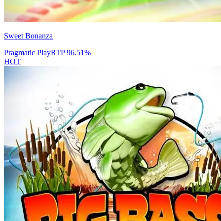
Sweet Bonanza
Pragmatic Play
RTP
96.51
%
HOT